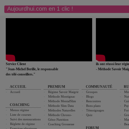
Aujourdhui.com en 1 clic !
Service Client
ils ont réussi leur rég
"Jean-Michel Berille, le responsable
- Méthode Savoir Maig
des télé-conseillers."
ACCUEIL
PREMIUM
COMMUNAUTÉ
RU
Accueil
Régime Savoir Maigrir
Groupes
Min
Méthode Montignac
Blogs
Nut
Méthode MentalSlim
Rencontres
Cui
COACHING
Méthode Slim Data
Bons plans
Psy
Menus régime
Méthodes Naturelles
Témoignages
For
Liste de courses
Méthode Chrono-
Quiz
Gro
Suivi des mensurations
Géno-Nutrition
Ma
Réglette de régime
Coaching Grossesse
Bea
FORUM
Exercices physiques