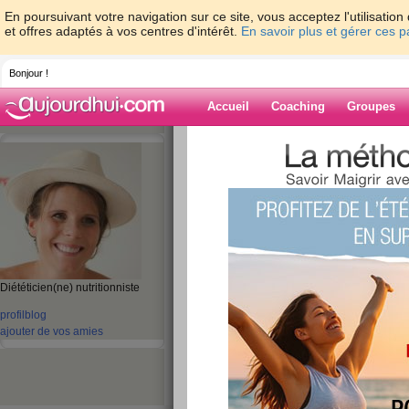
En poursuivant votre navigation sur ce site, vous acceptez l'utilisati
et offres adaptés à vos centres d'intérêt.
En savoir plus et gérer ces 
Bonjour !
Accueil
Coaching
Groupes
Accueil
>
espaces
>
ClaireDoray
> Un RD
Blog de ClaireD
aide blog
Diététicien(ne) nutritionniste
Un RDV à ne pas 
profil
blog
publié le 29/11/2012 à 10:07
ajouter de vos amies