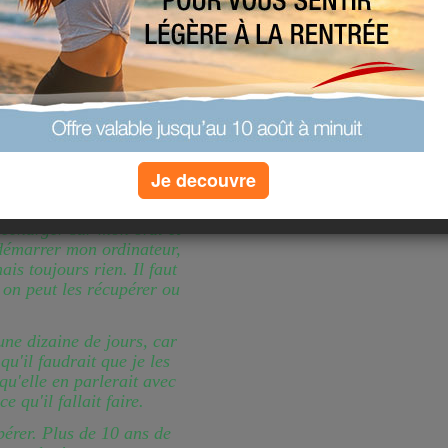
Je decouvre
mes photos. J'étais en train
décharger sur mon ordi et
redémarrer mon ordinateur,
is toujours rien. Il faut
i on peut les récupérer ou
 une dizaine de jours, car
qu'il faudrait que je les
qu'elle en parlerait avec
e qu'il fallait faire.
pérer. Plus de 10 ans de