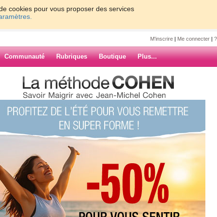
on de cookies pour vous proposer des services
paramètres.
M'inscrire
|
Me connecter
|
?
Communauté
Rubriques
Boutique
Plus...
NIFF ... SNIFF ...
a
SNIFF ...
ARCHIVES