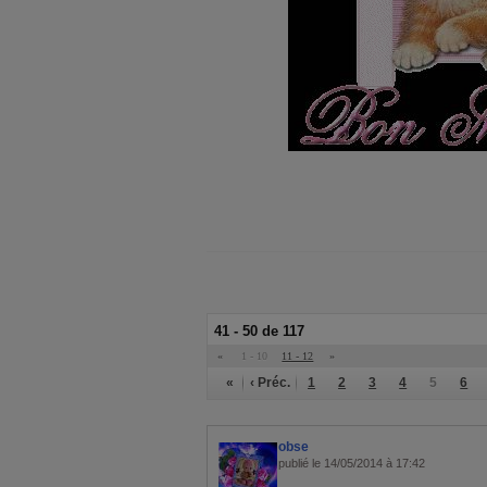
41 - 50 de 117
«
1 - 10
11 - 12
»
«
‹ Préc.
1
2
3
4
5
6
obse
publié le 14/05/2014 à 17:42