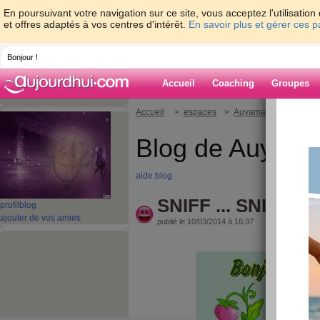
En poursuivant votre navigation sur ce site, vous acceptez l'utilisati
et offres adaptés à vos centres d'intérêt.
En savoir plus et gérer ces 
Bonjour !
Accueil
Coaching
Groupes
Accueil
>
espaces
>
Auyama
> SNIFF ... S
Blog de Auyam
aide blog
SNIFF ... SNIFF ... 
profil
blog
ajouter de vos amies
publié le 10/03/2014 à 16:37