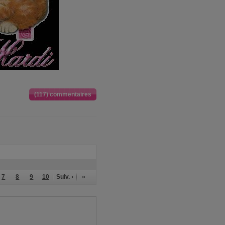
(117) commentaires
7
8
9
10
Suiv. ›
»