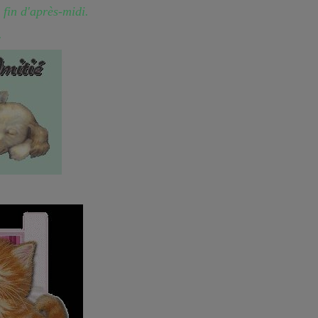
 fin d'après-midi.
.