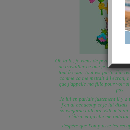
Oh la la, je viens de perdre toutes 
de travailler ce que je venais de 
tout à coup, tout est parti. J'ai 
comme ça me mettait à l'écran, ma
que j'appelle ma fille pour voir s
pas.
Je lui en parlais justement il y a
j'en ai beaucoup et je lui disais 
sauvegarde ailleurs. Elle m'a dit 
Cédric et qu'elle me redirait c
J'espère que l'on puisse les récu