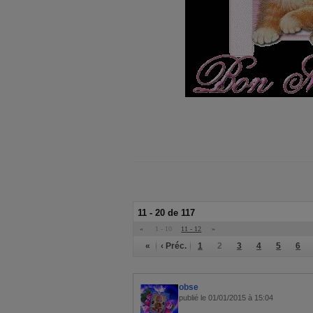
11 - 20 de 117
«
1 - 10
11 - 12
»
«
‹ Préc.
1
2
3
4
5
6
obse
publié le 01/01/2015 à 15:04