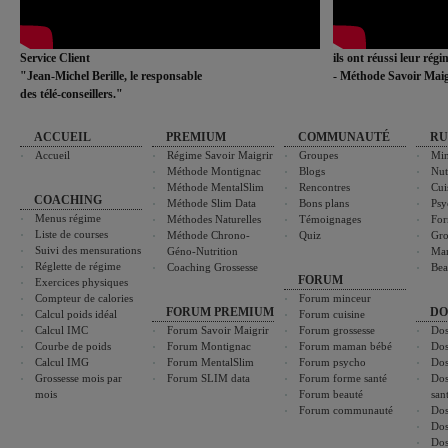
Service Client
ils ont réussi leur rég
"Jean-Michel Berille, le responsable
- Méthode Savoir Maig
des télé-conseillers."
ACCUEIL
PREMIUM
COMMUNAUTÉ
RU
Accueil
Régime Savoir Maigrir
Groupes
Min
Méthode Montignac
Blogs
Nut
Méthode MentalSlim
Rencontres
Cui
COACHING
Méthode Slim Data
Bons plans
Psy
Menus régime
Méthodes Naturelles
Témoignages
For
Liste de courses
Méthode Chrono-
Quiz
Gro
Suivi des mensurations
Géno-Nutrition
Ma
Réglette de régime
Coaching Grossesse
Bea
FORUM
Exercices physiques
Compteur de calories
Forum minceur
FORUM PREMIUM
DO
Calcul poids idéal
Forum cuisine
Calcul IMC
Forum Savoir Maigrir
Forum grossesse
Dos
Courbe de poids
Forum Montignac
Forum maman bébé
Dos
Calcul IMG
Forum MentalSlim
Forum psycho
Dos
Grossesse mois par
Forum SLIM data
Forum forme santé
Dos
mois
Forum beauté
san
Forum communauté
Dos
Dos
Dos