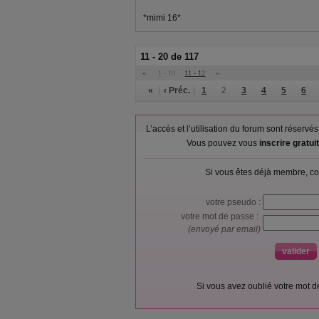
*mimi 16*
11 - 20 de 117
«
1 - 10
11 - 12
»
«
‹ Préc.
1
2
3
4
5
6
L’accès et l’utilisation du forum sont réser
Vous pouvez vous
inscrire gratu
Si vous êtes déjà membre, co
votre pseudo :
votre mot de passe :
(envoyé par email)
Si vous avez oublié votre mot 