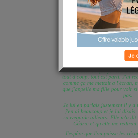
Je 
Oh la la, je viens de perdre toutes 
de travailler ce que je venais de 
tout à coup, tout est parti. J'ai 
comme ça me mettait à l'écran, ma
que j'appelle ma fille pour voir s
pas.
Je lui en parlais justement il y a
j'en ai beaucoup et je lui disais 
sauvegarde ailleurs. Elle m'a dit 
Cédric et qu'elle me redirait c
J'espère que l'on puisse les récu