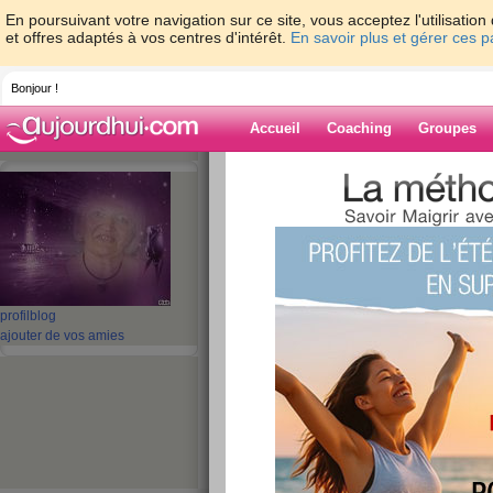
En poursuivant votre navigation sur ce site, vous acceptez l'utilisati
et offres adaptés à vos centres d'intérêt.
En savoir plus et gérer ces 
Bonjour !
Accueil
Coaching
Groupes
Accueil
>
espaces
>
Auyama
> SNIFF ... S
Blog de Auyam
aide blog
SNIFF ... SNIFF ... 
profil
blog
ajouter de vos amies
publié le 10/03/2014 à 16:37