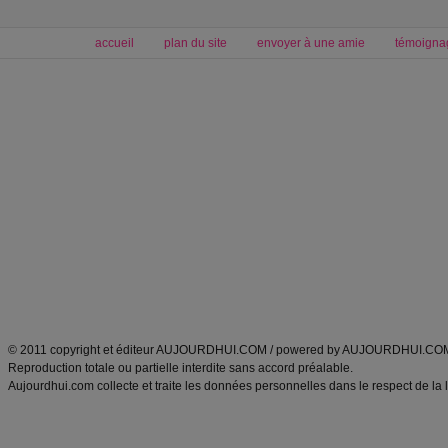
accueil
plan du site
envoyer à une amie
témoigna
Forum minceur
Forum cuisine
Commencer un régime
boissons, vins et cocktails
Alimentation équilibrée et nutrition
astuces et bons plans
Minceur
Recette cuisine
exercices physiques
recette facile
produits minceur
Recette poulet
Tags
:
ventre plat
|
maigrir des fesses
|
abdominaux
|
régime américain
|
régime mayo
|
Découvrez aussi
:
exercices abdominaux
|
recette wok
|
ANXA Partenaires
:
Recette
de cuisine |
Recette cuisine
|
© 2011 copyright et éditeur AUJOURDHUI.COM / powered by AUJOURDHUI.CO
Reproduction totale ou partielle interdite sans accord préalable.
Aujourdhui.com collecte et traite les données personnelles dans le respect de la 