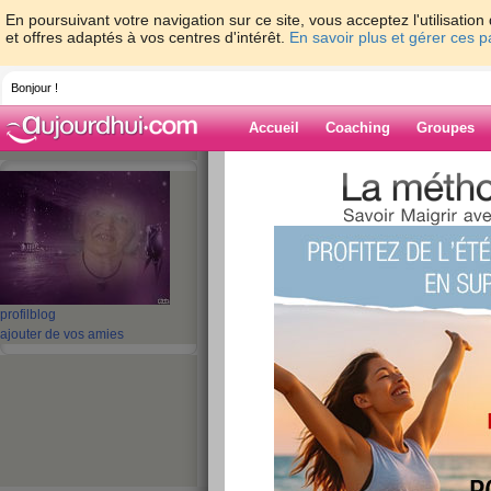
En poursuivant votre navigation sur ce site, vous acceptez l'utilisati
et offres adaptés à vos centres d'intérêt.
En savoir plus et gérer ces 
Bonjour !
Accueil
Coaching
Groupes
Accueil
>
espaces
>
Auyama
> SNIFF ... S
Blog de Auyam
aide blog
SNIFF ... SNIFF ... 
profil
blog
ajouter de vos amies
publié le 10/03/2014 à 16:37