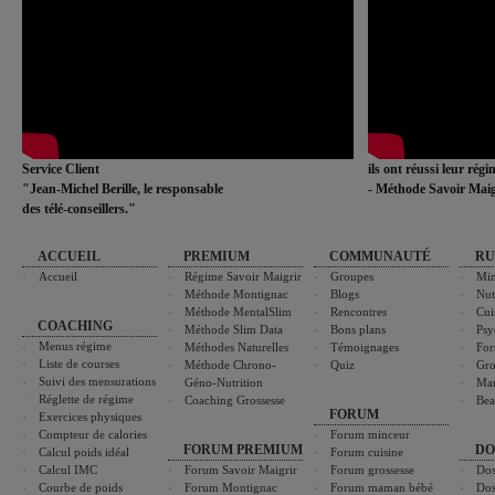
Service Client
ils ont réussi leur rég
"Jean-Michel Berille, le responsable
- Méthode Savoir Maig
des télé-conseillers."
ACCUEIL
PREMIUM
COMMUNAUTÉ
RU
Accueil
Régime Savoir Maigrir
Groupes
Min
Méthode Montignac
Blogs
Nut
Méthode MentalSlim
Rencontres
Cui
COACHING
Méthode Slim Data
Bons plans
Psy
Menus régime
Méthodes Naturelles
Témoignages
For
Liste de courses
Méthode Chrono-
Quiz
Gro
Suivi des mensurations
Géno-Nutrition
Ma
Réglette de régime
Coaching Grossesse
Bea
FORUM
Exercices physiques
Compteur de calories
Forum minceur
FORUM PREMIUM
DO
Calcul poids idéal
Forum cuisine
Calcul IMC
Forum Savoir Maigrir
Forum grossesse
Dos
Courbe de poids
Forum Montignac
Forum maman bébé
Dos