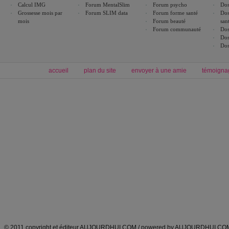
Calcul IMG
Forum MentalSlim
Forum psycho
Dos
Grossesse mois par
Forum SLIM data
Forum forme santé
Dos
mois
Forum beauté
san
Forum communauté
Dos
Dos
Dos
accueil
plan du site
envoyer à une amie
témoigna
Forum minceur
Forum cuisine
Commencer un régime
boissons, vins et cocktails
Alimentation équilibrée et nutrition
astuces et bons plans
Minceur
Recette cuisine
exercices physiques
recette facile
produits minceur
Recette poulet
Tags
:
ventre plat
|
maigrir des fesses
|
abdominaux
|
régime américain
|
régime mayo
|
Découvrez aussi
:
exercices abdominaux
|
recette wok
|
ANXA Partenaires
:
Recette
de cuisine |
Recette cuisine
|
© 2011 copyright et éditeur AUJOURDHUI.COM / powered by AUJOURDHUI.CO