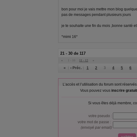
bon pour moi je vais mettre mon blog quelqu
pas de messages pendant plusieurs jours
je te souhaite une fin du mois ,bonne santé e
*mimi 16*
21 - 30 de 117
«
1 - 10
11 - 12
»
«
‹ Préc.
1
2
3
4
5
6
L’accès et l’utilisation du forum sont réser
Vous pouvez vous
inscrire gratu
Si vous êtes déjà membre, co
votre pseudo :
votre mot de passe :
(envoyé par email)