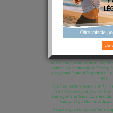
Je 
Oh la la, je viens de perdre toutes 
de travailler ce que je venais de 
tout à coup, tout est parti. J'ai 
comme ça me mettait à l'écran, ma
que j'appelle ma fille pour voir s
pas.
Je lui en parlais justement il y a
j'en ai beaucoup et je lui disais 
sauvegarde ailleurs. Elle m'a dit 
Cédric et qu'elle me redirait c
J'espère que l'on puisse les récu