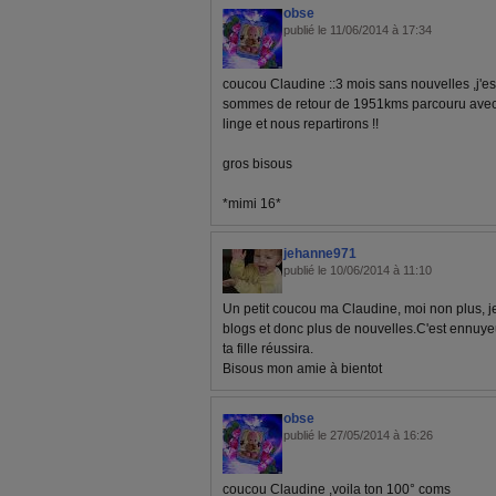
obse
publié le 11/06/2014 à 17:34
coucou Claudine ::3 mois sans nouvelles ,j'e
sommes de retour de 1951kms parcouru avec c 
linge et nous repartirons !!
gros bisous
*mimi 16*
jehanne971
publié le 10/06/2014 à 11:10
Un petit coucou ma Claudine, moi non plus, j
blogs et donc plus de nouvelles.C'est ennuy
ta fille réussira.
Bisous mon amie à bientot
obse
publié le 27/05/2014 à 16:26
coucou Claudine ,voila ton 100° coms