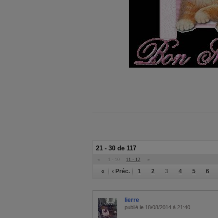
21 - 30 de 117
«
1 - 10
11 - 12
»
«
‹ Préc.
1
2
3
4
5
6
lierre
publié le 18/08/2014 à 21:40