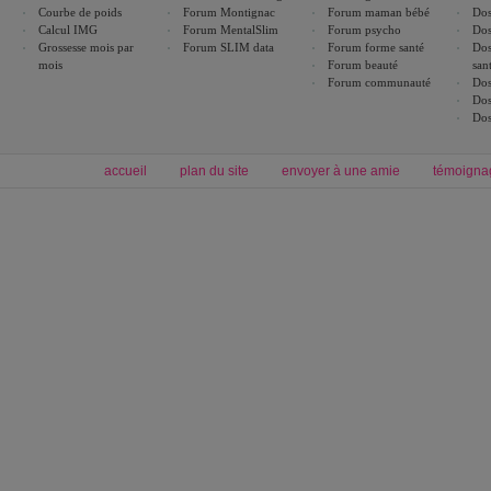
Courbe de poids
Forum Montignac
Forum maman bébé
Dos
Calcul IMG
Forum MentalSlim
Forum psycho
Dos
Grossesse mois par
Forum SLIM data
Forum forme santé
Dos
mois
Forum beauté
san
Forum communauté
Dos
Dos
Dos
accueil
plan du site
envoyer à une amie
témoigna
Forum minceur
Forum cuisine
Commencer un régime
boissons, vins et cocktails
Alimentation équilibrée et nutrition
astuces et bons plans
Minceur
Recette cuisine
exercices physiques
recette facile
produits minceur
Recette poulet
Tags
:
ventre plat
|
maigrir des fesses
|
abdominaux
|
régime américain
|
régime mayo
|
Découvrez aussi
:
exercices abdominaux
|
recette wok
|
ANXA Partenaires
:
Recette
de cuisine |
Recette cuisine
|