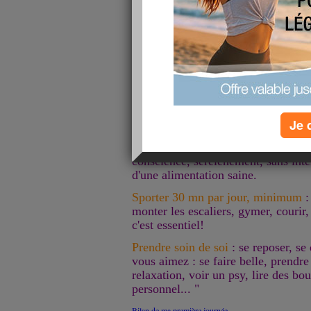
Hier mon amie Ziniii a demarré un programme de remis
de juillet et j'ai decidé de l'accompagner ci dessous le
"Voilà le programme, tout doux, de
hygiène de vie durablement :
Boire 1,5 l
d'eau, ou infusion sans 
modération, çà déshydrate!
Manger équilibré
: selon les règles 
Je 
peut vous y aider, et ma copine Alic
en écoutant sa faim, son besoin, so
conscience, sereienement, sans interd
d'une alimentation saine.
Sporter 30 mn par jour, minimum
:
monter les escaliers, gymer, courir, 
c'est essentiel!
Prendre soin de soi
: se reposer, s
vous aimez : se faire belle, prendre
relaxation, voir un psy, lire des b
personnel... "
Bilan de ma première journée