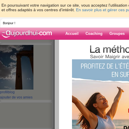
En poursuivant votre navigation sur ce site, vous acceptez l'utilisati
et offres adaptés à vos centres d'intérêt.
En savoir plus et gérer ces 
Bonjour !
Accueil
Coaching
Groupes
Accueil
>
espaces
>
Aure94
> Programme 
douceur de ma copine Ziniii
Blog de Aure94
aide blog
Programme de rem
profil
blog
tout en douceur d
ajouter de vos amies
Ziniii
publié le 02/07/2013 à 08:33
Coucou les copines,