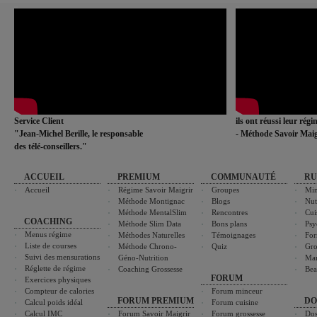
Service Client
ils ont réussi leur rég
"Jean-Michel Berille, le responsable
- Méthode Savoir Maig
des télé-conseillers."
ACCUEIL
PREMIUM
COMMUNAUTÉ
RU
Accueil
Régime Savoir Maigrir
Groupes
Min
Méthode Montignac
Blogs
Nut
Méthode MentalSlim
Rencontres
Cui
COACHING
Méthode Slim Data
Bons plans
Psy
Menus régime
Méthodes Naturelles
Témoignages
For
Liste de courses
Méthode Chrono-
Quiz
Gro
Suivi des mensurations
Géno-Nutrition
Ma
Réglette de régime
Coaching Grossesse
Bea
FORUM
Exercices physiques
Compteur de calories
Forum minceur
FORUM PREMIUM
DO
Calcul poids idéal
Forum cuisine
Calcul IMC
Forum Savoir Maigrir
Forum grossesse
Dos