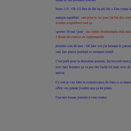
boire 1,5l : Ok 1/2 litre de thé au pt'i dej + Eau (repas
manger equilibré :
raté pour le 1er jour j'ai fait des co
m'aider a equilibrer tout ça.
sporter 30 mn / jour :
ma copine doudoulapin était mala
1 heure de courses au supermarché
prendre soin de moi : Ok hier soir j'ai terminé le gatea
suis fais plaisir pendant ce moment créatif.
C'est parti pour la deuxième journée, j'ai ressorti mon 
avec mes horaires ça va pas etre facile lol mais avec de
arriver.
Ce soir je vais faire la connaissance de Sara si sa maman
offrir son gateau j'espère que ça lui plaira.
Une très bonne journée à vous toutes.