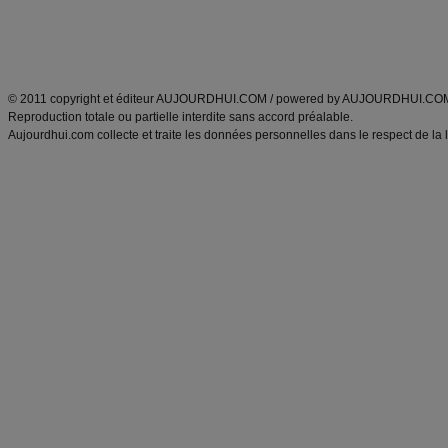
Tags
:
ventre plat
|
maigrir des fesses
|
abdominaux
|
régime américain
|
régime mayo
|
Découvrez aussi
:
exercices abdominaux
|
recette wok
|
ANXA Partenaires
:
Recette
de cuisine |
Recette cuisine
|
© 2011 copyright et éditeur AUJOURDHUI.COM / powered by AUJOURDHUI.CO
Reproduction totale ou partielle interdite sans accord préalable.
Aujourdhui.com collecte et traite les données personnelles dans le respect de la 