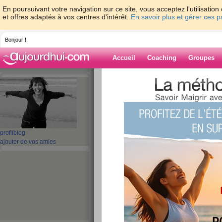
En poursuivant votre navigation sur ce site, vous acceptez l'utilisati
et offres adaptés à vos centres d'intérêt.
En savoir plus et gérer ces 
Bonjour !
Accueil
Coaching
Groupes
Accueil
>
espaces
>
ANGEL94
> LA MARC
Blog de ANGEL
aide blog
profil
blog
LA MARCHE A PIED
ajouter de vos amies
PIED
publié le 02/03/2010 à 19:35
Coucou les choupinettes,
Après la neige, la pluie, le froid, la tempête ..
tout timidement mais cela fait du bien, alors j