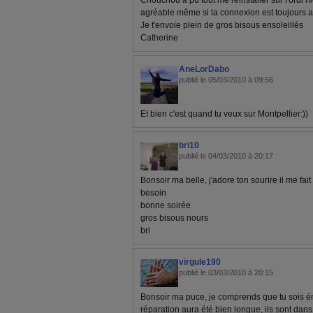
Chouchou a pu tout me réinstaller sur l'ordi 
agréable même si la connexion est toujours a
Je t'envoie plein de gros bisous ensoleillés
Catherine
AneLorDabo
publié le 05/03/2010 à 09:56
Et bien c'est quand tu veux sur Montpellier:))
bri10
publié le 04/03/2010 à 20:17
Bonsoir ma belle, j'adore ton sourire il me fait
besoin
bonne soirée
gros bisous nours
bri
virgule190
publié le 03/03/2010 à 20:15
Bonsoir ma puce, je comprends que tu sois é
réparation aura été bien longue, ils sont dan