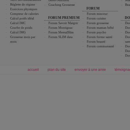
Géno-Nutrition
Ma
Réglette de régime
Coaching Grossesse
Bea
FORUM
Exercices physiques
Compteur de calories
Forum minceur
FORUM PREMIUM
DO
Calcul poids idéal
Forum cuisine
Calcul IMC
Forum Savoir Maigrir
Forum grossesse
Dos
Courbe de poids
Forum Montignac
Forum maman bébé
Dos
Calcul IMG
Forum MentalSlim
Forum psycho
Dos
Grossesse mois par
Forum SLIM data
Forum forme santé
Dos
mois
Forum beauté
san
Forum communauté
Dos
Dos
Dos
accueil
plan du site
envoyer à une amie
témoigna
Forum minceur
Forum cuisine
Commencer un régime
boissons, vins et cocktails
Alimentation équilibrée et nutrition
astuces et bons plans
Minceur
Recette cuisine
exercices physiques
recette facile
produits minceur
Recette poulet