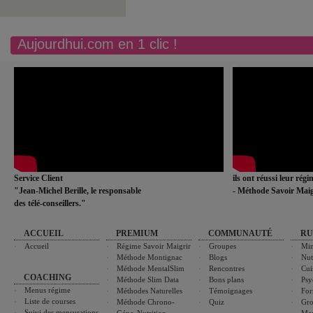
Aujourdhui.com en 1 clic !
Service Client
ils ont réussi leur rég
"Jean-Michel Berille, le responsable
- Méthode Savoir Maig
des télé-conseillers."
ACCUEIL
PREMIUM
COMMUNAUTÉ
RU
Accueil
Régime Savoir Maigrir
Groupes
Min
Méthode Montignac
Blogs
Nut
Méthode MentalSlim
Rencontres
Cui
COACHING
Méthode Slim Data
Bons plans
Psy
Menus régime
Méthodes Naturelles
Témoignages
For
Liste de courses
Méthode Chrono-
Quiz
Gro
Suivi des mensurations