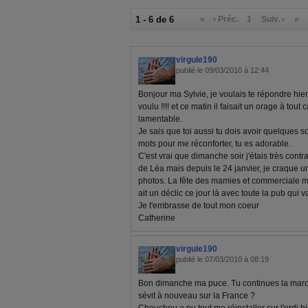
1 - 6 de 6
«
‹ Préc.
1
Suiv. ›
»
virgule190
publié le 09/03/2010 à 12:44
Bonjour ma Sylvie, je voulais te répondre hie
voulu !!!! et ce matin il faisait un orage à tout
lamentable.
Je sais que toi aussi tu dois avoir quelques s
mots pour me réconforter, tu es adorable.
C'est vrai que dimanche soir j'étais très cont
de Léa mais depuis le 24 janvier, je craque u
photos. La fête des mamies et commerciale ma
ait un déclic ce jour là avec toute la pub qui v
Je t'embrasse de tout mon coeur
Catherine
virgule190
publié le 07/03/2010 à 08:19
Bon dimanche ma puce. Tu continues la mar
sévit à nouveau sur la France ?