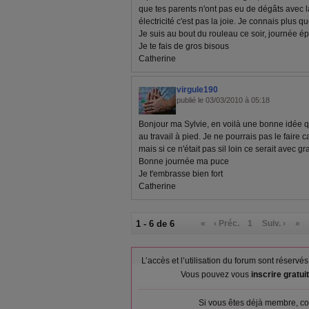
que tes parents n'ont pas eu de dégâts avec 
électricité c'est pas la joie. Je connais plus q
Je suis au bout du rouleau ce soir, journée é
Je te fais de gros bisous
Catherine
virgule190
publié le 03/03/2010 à 05:18
Bonjour ma Sylvie, en voilà une bonne idée q
au travail à pied. Je ne pourrais pas le faire c
mais si ce n'était pas sil loin ce serait avec gra
Bonne journée ma puce
Je t'embrasse bien fort
Catherine
1 - 6 de 6
«
‹ Préc.
1
Suiv. ›
»
L’accès et l’utilisation du forum sont réser
Vous pouvez vous
inscrire gratu
Si vous êtes déjà membre, co