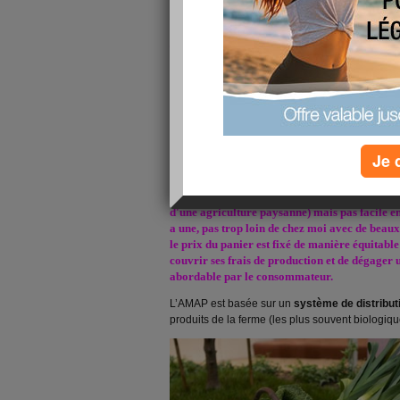
au bureau à pied", d'accord 35 à 40 minutes, 
trottiner, de presser le pas, de marcher tout si
jours par semaine !!! je pense que c'est une bo
l'un des mouvements le plus naturel, alors pro
J'ai lu un article qui nous précise que si pend
par semaine à rythme soutenu pendant 45 min
quelques kilos, sculpter notre silhouette sans a
nos jambes, libérer notre anxiété et améliore
Je 
bien.
Depuis quelque temps je cherchais une AMAP (
d'une agriculture paysanne) mais pas facile en
a une, pas trop loin de chez moi avec de beaux 
le prix du panier est fixé de manière équitable
couvrir ses frais de production et de dégager 
abordable par le consommateur.
L’AMAP est basée sur un
système de distribut
produits de la ferme (les plus souvent biologiq