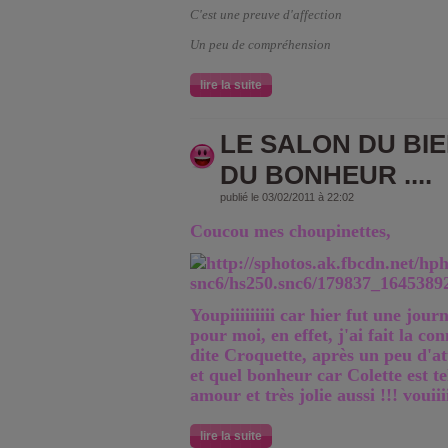
C'est une preuve d'affection
Un peu de compréhension
lire la suite
LE SALON DU BIEN
DU BONHEUR ....
publié le 03/02/2011 à 22:02
Coucou mes choupinettes,
Youpiiiiiiiii car hier fut une jou
pour moi, en effet, j'ai fait la c
dite Croquette, après un peu d'a
et quel bonheur car Colette est te
amour et très jolie aussi !!! vouiiiii
lire la suite