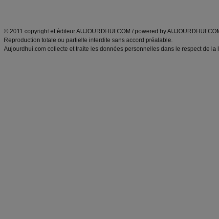
ANXA Partenaires
:
Recette
de cuisine |
Recette cuisine
|
© 2011 copyright et éditeur AUJOURDHUI.COM / powered by AUJOURDHUI.CO
Reproduction totale ou partielle interdite sans accord préalable.
Aujourdhui.com collecte et traite les données personnelles dans le respect de la 