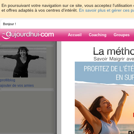
En poursuivant votre navigation sur ce site, vous acceptez l'utilisati
et offres adaptés à vos centres d'intérêt.
En savoir plus et gérer ces 
Bonjour !
Accueil
Coaching
Groupes
Accueil
>
espaces
>
ANGEL94
Blog de ANGEL
aide blog
profil
blog
ajouter de vos amies
1 - 10 de 126
«
1 - 10
11 - 13
»
«
‹ Préc.
1
2
3
4
5
6
VACANCES J'OUBL
Heuuuu SAUF .....