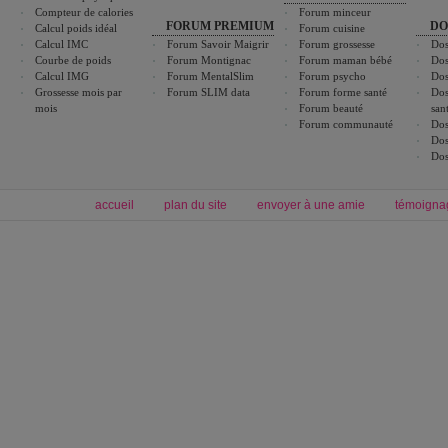
Compteur de calories
Forum minceur
FORUM PREMIUM
DO
Calcul poids idéal
Forum cuisine
Calcul IMC
Forum Savoir Maigrir
Forum grossesse
Dos
Courbe de poids
Forum Montignac
Forum maman bébé
Dos
Calcul IMG
Forum MentalSlim
Forum psycho
Dos
Grossesse mois par
Forum SLIM data
Forum forme santé
Dos
mois
Forum beauté
san
Forum communauté
Dos
Dos
Dos
accueil
plan du site
envoyer à une amie
témoigna
Forum minceur
Forum cuisine
Commencer un régime
boissons, vins et cocktails
Alimentation équilibrée et nutrition
astuces et bons plans
Minceur
Recette cuisine
exercices physiques
recette facile
produits minceur
Recette poulet
Tags
:
ventre plat
|
maigrir des fesses
|
abdominaux
|
régime américain
|
régime mayo
|
Découvrez aussi
:
exercices abdominaux
|
recette wok
|