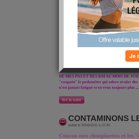
publié le 12/07/2011 à 15:28
Coucou les choupinettes et les coupains,
Waouuuuuuuhhhh ce soir c'est les vacances !!! y
Destination dream !!!
Ce sera repos mais pas trop, juste pour recharg
Je 
non stop en marche !!!
Ce sera rando, ouiiiiii ça, ça me va bien la m
la nature et visite de monuments, et surt
DE MES PAS ET DES KM AU MOIS DE JU
"coupain" le podomètre qui adore avaler des k
n'est jamais fatigué et en veux toujours plus ...
lire la suite
CONTAMINONS LE
publié le 30/06/2011 à 15:38
Coucou mes choupinettes et les "