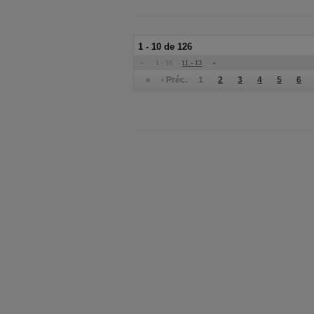
1 - 10 de 126
«
1 - 10
11 - 13
»
«
‹ Préc.
1
2
3
4
5
6