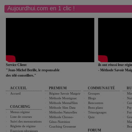
Aujourdhui.com en 1 clic !
Service Client
ils ont réussi leur rég
"Jean-Michel Berille, le responsable
- Méthode Savoir Maig
des télé-conseillers."
ACCUEIL
PREMIUM
COMMUNAUTÉ
RU
Accueil
Régime Savoir Maigrir
Groupes
Min
Méthode Montignac
Blogs
Nut
Méthode MentalSlim
Rencontres
Cui
COACHING
Méthode Slim Data
Bons plans
Psy
Menus régime
Méthodes Naturelles
Témoignages
For
Liste de courses
Méthode Chrono-
Quiz
Gro
Suivi des mensurations
Géno-Nutrition
Ma
Réglette de régime
Coaching Grossesse
Bea
FORUM
Exercices physiques