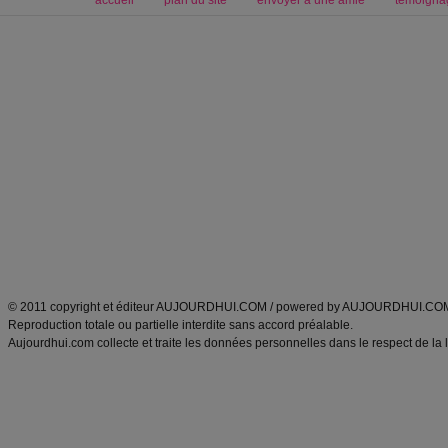
accueil
plan du site
envoyer à une amie
témoigna
Forum minceur
Forum cuisine
Commencer un régime
boissons, vins et cocktails
Alimentation équilibrée et nutrition
astuces et bons plans
Minceur
Recette cuisine
exercices physiques
recette facile
produits minceur
Recette poulet
Tags
:
ventre plat
|
maigrir des fesses
|
abdominaux
|
régime américain
|
régime mayo
|
Découvrez aussi
:
exercices abdominaux
|
recette wok
|
ANXA Partenaires
:
Recette
de cuisine |
Recette cuisine
|
© 2011 copyright et éditeur AUJOURDHUI.COM / powered by AUJOURDHUI.CO
Reproduction totale ou partielle interdite sans accord préalable.
Aujourdhui.com collecte et traite les données personnelles dans le respect de la 