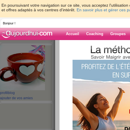
En poursuivant votre navigation sur ce site, vous acceptez l'utilisati
et offres adaptés à vos centres d'intérêt.
En savoir plus et gérer ces 
Bonjour !
Accueil
Coaching
Groupes
Accueil
>
espaces
>
zindi50
> Je m’appell
Blog de zindi50
aide blog
Je m’appelle...
publié le 14/12/2008 à 09:39
profil
blog
ajouter de vos amies
Je m’appelle...ZAZA JE SUIS ENCEINTTE D
COMMENT UN ACCOUCHEMENT SE DEROU