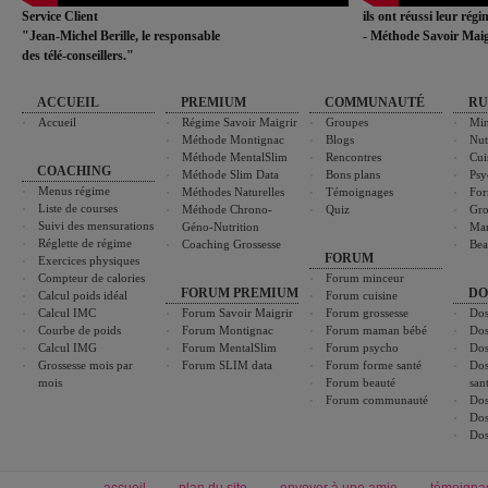
Service Client
ils ont réussi leur rég
"Jean-Michel Berille, le responsable
- Méthode Savoir Maig
des télé-conseillers."
ACCUEIL
PREMIUM
COMMUNAUTÉ
RU
Accueil
Régime Savoir Maigrir
Groupes
Min
Méthode Montignac
Blogs
Nut
Méthode MentalSlim
Rencontres
Cui
COACHING
Méthode Slim Data
Bons plans
Psy
Menus régime
Méthodes Naturelles
Témoignages
For
Liste de courses
Méthode Chrono-
Quiz
Gro
Suivi des mensurations
Géno-Nutrition
Ma
Réglette de régime
Coaching Grossesse
Bea
FORUM
Exercices physiques
Compteur de calories
Forum minceur
FORUM PREMIUM
DO
Calcul poids idéal
Forum cuisine
Calcul IMC
Forum Savoir Maigrir
Forum grossesse
Dos
Courbe de poids
Forum Montignac
Forum maman bébé
Dos
Calcul IMG
Forum MentalSlim
Forum psycho
Dos
Grossesse mois par
Forum SLIM data
Forum forme santé
Dos
mois
Forum beauté
san
Forum communauté
Dos
Dos
Dos