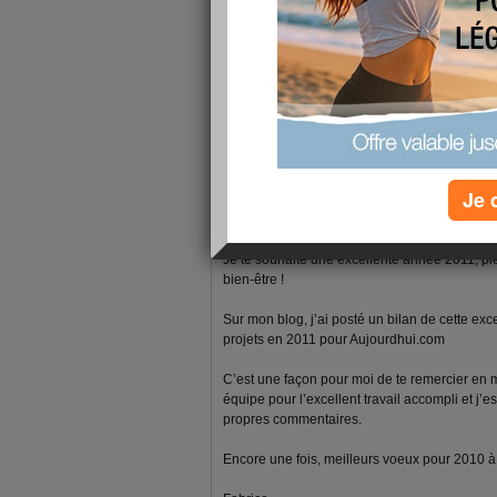
1 - 5 de 5
«
‹ Préc.
1
Suiv. ›
»
fabrice-boutain
publié le 18/01/2011 à 07:57
Je 
Bonjour zindi50
Je te souhaite une excellente année 2011, pl
bien-être !
Sur mon blog, j’ai posté un bilan de cette ex
projets en 2011 pour Aujourdhui.com
C’est une façon pour moi de te remercier en
équipe pour l’excellent travail accompli et j’e
propres commentaires.
Encore une fois, meilleurs voeux pour 2010 à to