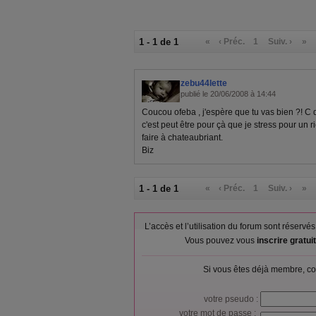
1 - 1 de 1
«
‹ Préc.
1
Suiv. ›
»
zebu44lette
publié le 20/06/2008 à 14:44
Coucou ofeba , j'espère que tu vas bien ?! C
c'est peut être pour çà que je stress pour un r
faire à chateaubriant.
Biz
1 - 1 de 1
«
‹ Préc.
1
Suiv. ›
»
L’accès et l’utilisation du forum sont réser
Vous pouvez vous
inscrire gratu
Si vous êtes déjà membre, co
votre pseudo :
votre mot de passe :