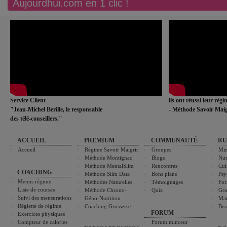
Aujourdhui.com en 1 clic !
Service Client
ils ont réussi leur rég
"Jean-Michel Berille, le responsable
- Méthode Savoir Maig
des télé-conseillers."
ACCUEIL
PREMIUM
COMMUNAUTÉ
RU
Accueil
Régime Savoir Maigrir
Groupes
Min
Méthode Montignac
Blogs
Nut
Méthode MentalSlim
Rencontres
Cui
COACHING
Méthode Slim Data
Bons plans
Psy
Menus régime
Méthodes Naturelles
Témoignages
For
Liste de courses
Méthode Chrono-
Quiz
Gro
Suivi des mensurations
Géno-Nutrition
Ma
Réglette de régime
Coaching Grossesse
Bea
FORUM
Exercices physiques
Compteur de calories
Forum minceur