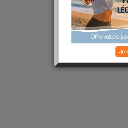
???
Je ne sais plus trop quoi en penser (j 'entends d
quelqu'un assez anxieuse eh bien je m'inquiète.
est enceinte est hospitalisée car bébé a failli p
vite (elle n a pas fait trop attention non plus...)
Enfin bon , demain matin je vais au médecin je va
En tout cas je me sens incapable de retourner tr
Je 
Sinon bonne journée à toutes