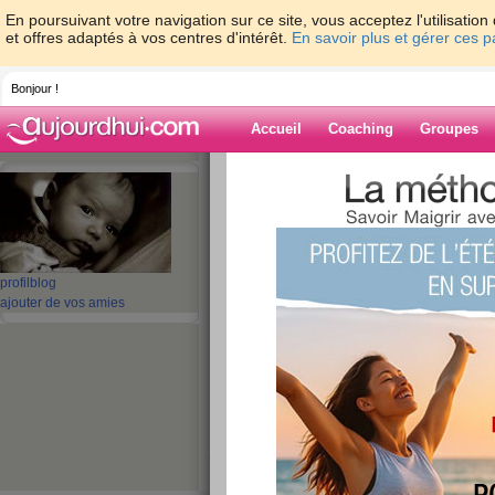
En poursuivant votre navigation sur ce site, vous acceptez l'utilisati
et offres adaptés à vos centres d'intérêt.
En savoir plus et gérer ces 
Bonjour !
Accueil
Coaching
Groupes
Accueil
>
espaces
>
zebu44lette
> j ai pe
Blog de zebu44l
aide blog
profil
blog
ajouter de vos amies
j ai peur
publié le 19/06/2008 à 21:47
Pas trop le moral aujourd'hui.. mauvaise nui t , 
J'ai fait une sieste cette aprem et après aspira
je bouge j'ai des contractions.
Cela fait 1 mois que je suis en arrêt et j'en ai t