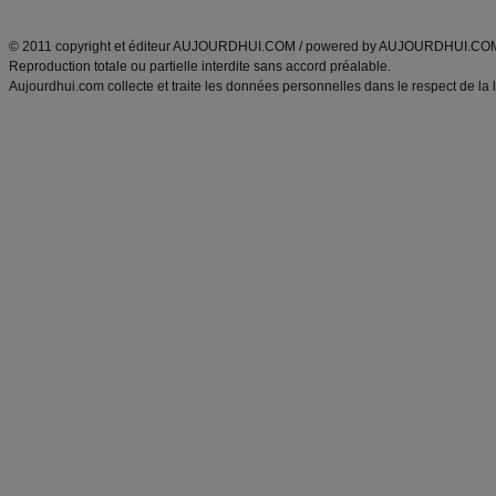
ANXA Partenaires
:
Recette
de cuisine |
Recette cuisine
|
© 2011 copyright et éditeur AUJOURDHUI.COM / powered by AUJOURDHUI.CO
Reproduction totale ou partielle interdite sans accord préalable.
Aujourdhui.com collecte et traite les données personnelles dans le respect de la 