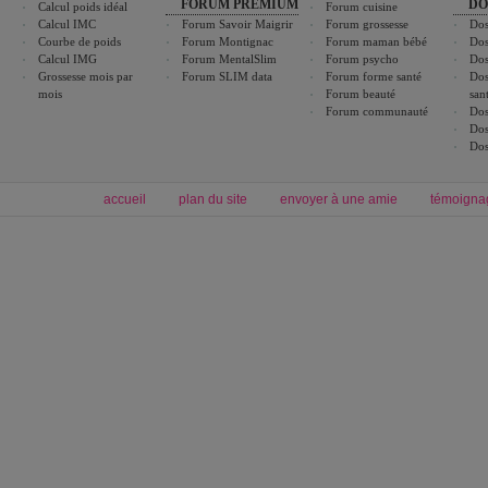
FORUM PREMIUM
DO
Calcul poids idéal
Forum cuisine
Calcul IMC
Forum Savoir Maigrir
Forum grossesse
Dos
Courbe de poids
Forum Montignac
Forum maman bébé
Dos
Calcul IMG
Forum MentalSlim
Forum psycho
Dos
Grossesse mois par
Forum SLIM data
Forum forme santé
Dos
mois
Forum beauté
san
Forum communauté
Dos
Dos
Dos
accueil
plan du site
envoyer à une amie
témoigna
Forum minceur
Forum cuisine
Commencer un régime
boissons, vins et cocktails
Alimentation équilibrée et nutrition
astuces et bons plans
Minceur
Recette cuisine
exercices physiques
recette facile
produits minceur
Recette poulet
Tags
:
ventre plat
|
maigrir des fesses
|
abdominaux
|
régime américain
|
régime mayo
|
Découvrez aussi
:
exercices abdominaux
|
recette wok
|