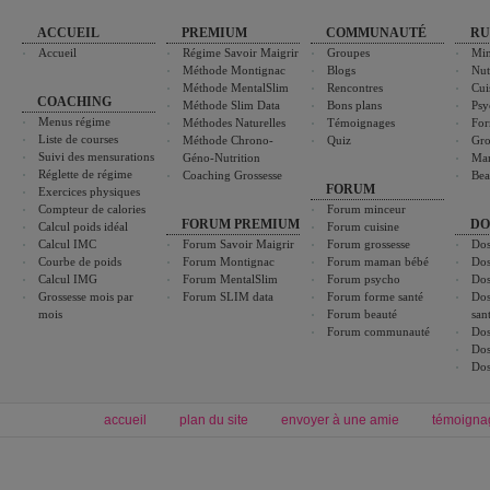
ACCUEIL
PREMIUM
COMMUNAUTÉ
RU
Accueil
Régime Savoir Maigrir
Groupes
Min
Méthode Montignac
Blogs
Nut
Méthode MentalSlim
Rencontres
Cui
COACHING
Méthode Slim Data
Bons plans
Psy
Menus régime
Méthodes Naturelles
Témoignages
For
Liste de courses
Méthode Chrono-
Quiz
Gro
Suivi des mensurations
Géno-Nutrition
Ma
Réglette de régime
Coaching Grossesse
Bea
FORUM
Exercices physiques
Compteur de calories
Forum minceur
FORUM PREMIUM
DO
Calcul poids idéal
Forum cuisine
Calcul IMC
Forum Savoir Maigrir
Forum grossesse
Dos
Courbe de poids
Forum Montignac
Forum maman bébé
Dos
Calcul IMG
Forum MentalSlim
Forum psycho
Dos
Grossesse mois par
Forum SLIM data
Forum forme santé
Dos
mois
Forum beauté
san
Forum communauté
Dos
Dos
Dos
accueil
plan du site
envoyer à une amie
témoigna
Forum minceur
Forum cuisine
Commencer un régime
boissons, vins et cocktails