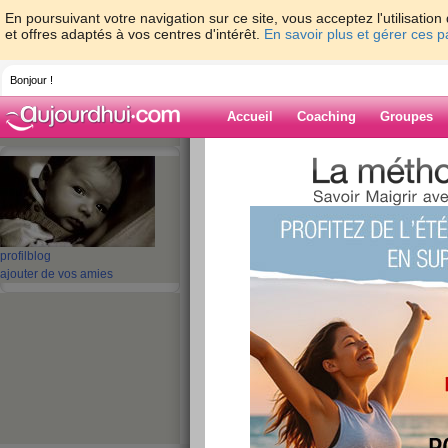
En poursuivant votre navigation sur ce site, vous acceptez l'utilisati
et offres adaptés à vos centres d'intérêt.
En savoir plus et gérer ces 
Bonjour !
Accueil
Coaching
Groupes
Accueil
>
espaces
>
zebu44lette
> re grrrrr
Blog de zebu44l
aide blog
profil
blog
ajouter de vos amies
re grrrrrrrrrrrrrrrrrr
album!!
publié le 08/01/2009 à 11:03
grrrrrrrrrrrrrrrrrrrrrr!!!