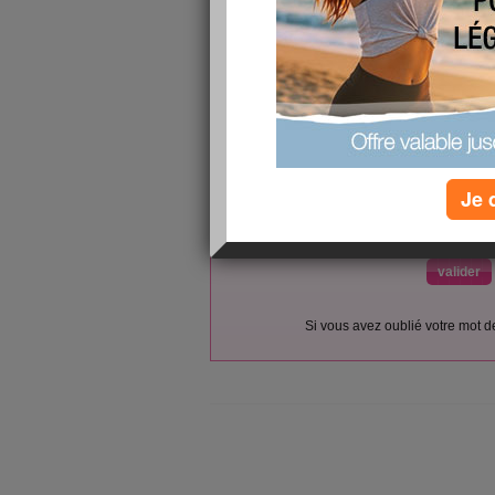
L’accès et l’utilisation du forum sont réser
Vous pouvez vous
inscrire gratu
Si vous êtes déjà membre, co
Je 
votre pseudo :
votre mot de passe :
(envoyé par email)
Si vous avez oublié votre mot 