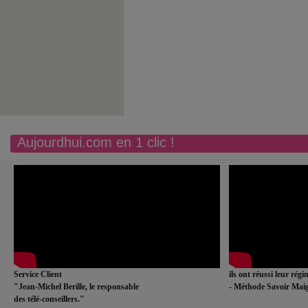
Aujourdhui.com en 1 clic !
Service Client
ils ont réussi leur rég
"Jean-Michel Berille, le responsable
- Méthode Savoir Maig
des télé-conseillers."