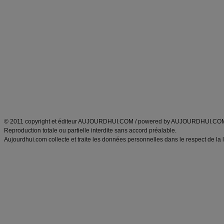
Alimentation équilibrée et nutrition
astuces et bons plans
Minceur
Recette cuisine
exercices physiques
recette facile
produits minceur
Recette poulet
Tags
:
ventre plat
|
maigrir des fesses
|
abdominaux
|
régime américain
|
régime mayo
|
Découvrez aussi
:
exercices abdominaux
|
recette wok
|
ANXA Partenaires
:
Recette
de cuisine |
Recette cuisine
|
© 2011 copyright et éditeur AUJOURDHUI.COM / powered by AUJOURDHUI.CO
Reproduction totale ou partielle interdite sans accord préalable.
Aujourdhui.com collecte et traite les données personnelles dans le respect de la 