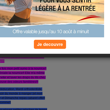
x dents!!! Je me suis fait poser hier
 là je ne peux plus exercer aucune
s dents tellement que j'avais mal!!!
tais prévenu, ça va durer 3-4 jours!!!
cuisine !! un gros chantier!!!
 j'ai eu le droit a un petit coup de
 + mon boulot qui profite que je sois
éussi à avoir car je m investissait-
rds toutes les nuits et n'oublions
Je decouvre
is!!!!
Nous attendons l'électricien pour
 après je pourrai pavoiser dans ma
!!!!
e fois mon petit sumo à la nourrice!!
géniale la nourrice!! Elle m'a même
er et laver les draps du lits chez
ouve des odeurs familières!!!
ééducation, Mardi orthodentiste,
soir du monde à manger (et mon
 et Dimanche repas cabaret offert
 zomme!!
 quelqyes petites relaches de temps