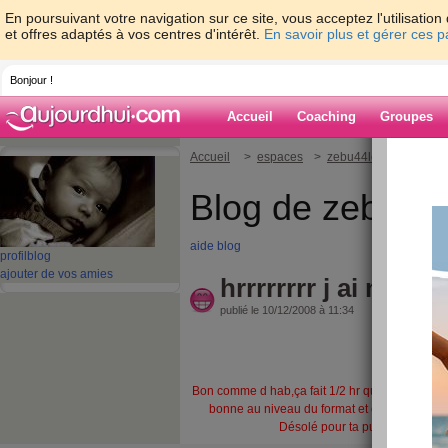
En poursuivant votre navigation sur ce site, vous acceptez l'utilisati
et offres adaptés à vos centres d'intérêt.
En savoir plus et gérer ces 
Bonjour !
Accueil
Coaching
Groupes
Accueil
>
espaces
>
zebu44lette
> hrrrrrrr
Blog de zebu44l
aide blog
profil
blog
ajouter de vos amies
hrrrrrrrr j ai mal a
publié le 10/12/2008 à 11:34
Salut salut,
Bon comme d hab,ça fait 1/2 hr que j essaye de
bonne au niveau du format et ça me prend la 
Désolé pour ta puce miliejolie ca