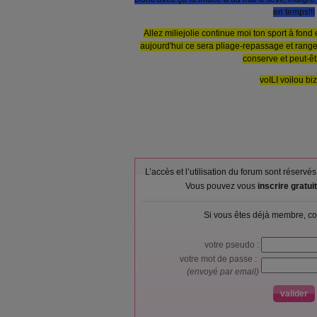
en temps!!!
Allez miliejolie continue moi ton sport à fond 
aujourd'hui ce sera pliage-repassage et rang
conserve et peut-êt
voILI voilou bi
L’accès et l’utilisation du forum sont réser
Vous pouvez vous
inscrire gratu
Si vous êtes déjà membre, co
votre pseudo :
votre mot de passe :
(envoyé par email)