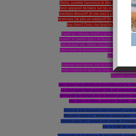
Sinon, comme l'annonce le titre j'ai trop mal au
mon appareil dentaire sur les dents du haut et
pression dessus!! Je me suis à peine brosser le
et encore j'ai pris un médoc!!! De toute façon j'é
trop bien!! Donc ma bouche ressemble à ma 
A part ça , niveau moral c un peu mieux!! h oui,
blues!! Je pense que c le résultat de la fatigue
pas là pour me retirer une prime (que j avais r
merci pour la reconnaissance!!) + des cauchema
pas le temps pourr
g passé une bonne nuit et donc supra moral!! 
notre cuisine et après ce sera le plombier et
nouvelle cuisine
Hier (pour mes dents) j'ai du mettre pour la 1èr
ca s'est super bien passé!! Elle est vraiment 
demandé la marque de ma lessive pour en achet
elle avec la même ,pour que Quentin retr
Sinon je suis toujours over booked!! Lundi r
Mercredi médecin, Vendredi rééducation + 
zomme pas là!!!) samedi soir monde à manger
par la boîte de mon
Donc avec ça la imace a du mal à sévir, malgré