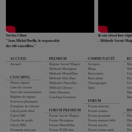
Service Client
ils ont réussi leur rég
"Jean-Michel Berille, le responsable
- Méthode Savoir Maig
des télé-conseillers."
ACCUEIL
PREMIUM
COMMUNAUTÉ
RU
Accueil
Régime Savoir Maigrir
Groupes
Min
Méthode Montignac
Blogs
Nut
Méthode MentalSlim
Rencontres
Cui
COACHING
Méthode Slim Data
Bons plans
Psy
Menus régime
Méthodes Naturelles
Témoignages
For
Liste de courses
Méthode Chrono-
Quiz
Gro
Suivi des mensurations
Géno-Nutrition
Ma
Réglette de régime
Coaching Grossesse
Bea
FORUM
Exercices physiques
Compteur de calories
Forum minceur
FORUM PREMIUM
DO
Calcul poids idéal
Forum cuisine
Calcul IMC
Forum Savoir Maigrir
Forum grossesse
Dos
Courbe de poids
Forum Montignac
Forum maman bébé
Dos
Calcul IMG
Forum MentalSlim
Forum psycho
Dos
Grossesse mois par
Forum SLIM data
Forum forme santé
Dos