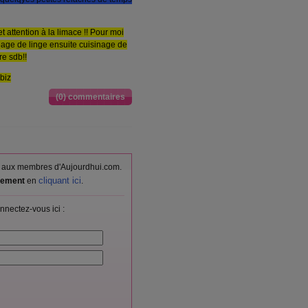
et attention à la limace !! Pour moi
eage de linge ensuite cuisinage de
re sdb!!
zbiz
(0) commentaires
vés aux membres d'Aujourdhui.com.
cliquant ici
itement
en
.
nnectez-vous ici :