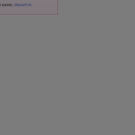
de passe,
cliquant ici
.