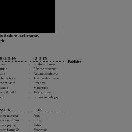
ime et cela les rend heureux
rir
BRIQUES
GUIDES
Publicité
ceur
Produits minceur
rition
Régime minceur
sine
Appareils minceur
cho & tests
Thèmes de cuisine
me & santé
Prénoms
ssesse
Maternités
man & bébé
Tests grossesse
uté
Professionnels psy
SSIERS
PLUS
siers minceur
Jeux
siers nutrition
Infos
siers psycho
Astro
siers forme &
Shopping