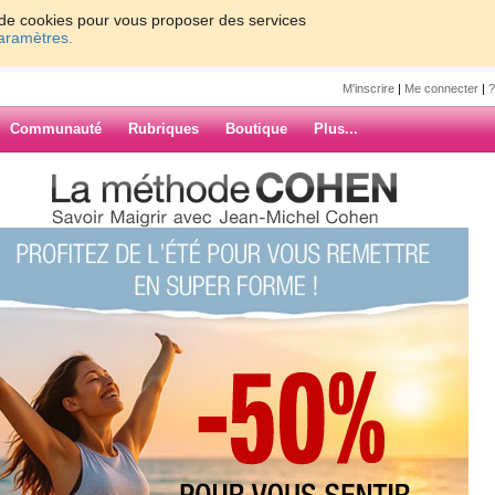
on de cookies pour vous proposer des services
paramètres.
M'inscrire
|
Me connecter
|
?
Communauté
Rubriques
Boutique
Plus...
r j ai mal aux dents!!!!
ette
ux dents!!!!
 mettre une photo mais elle est pas
tête donc j'essayerai plus tard!!
ARCHIVES
r c'était pour elle!!