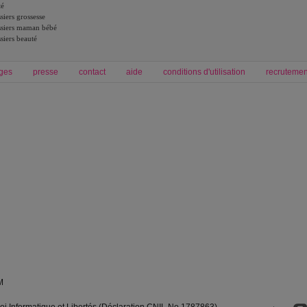
té
siers grossesse
siers maman bébé
siers beauté
ges
presse
contact
aide
conditions d'utilisation
recrutemen
Forum grossesse et bébé
Forum psychologie
envie de bébé et de devenir maman
développement personnel et spiritua
accouchement et naissance de bébé
couple et sexualité
Grossesse et femme enceinte
Psychologie
symptome grossesse
intelligence et test de qi
calendrier de grossesse
test qi
régime protéiné
|
maigrir du ventre
|
M