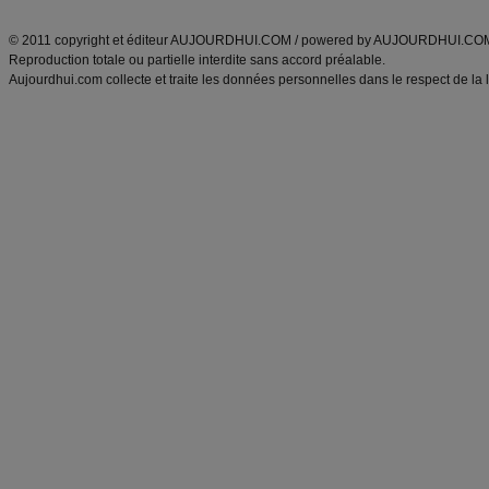
ANXA Partenaires
:
Recette
de cuisine |
Recette cuisine
|
© 2011 copyright et éditeur AUJOURDHUI.COM / powered by AUJOURDHUI.CO
Reproduction totale ou partielle interdite sans accord préalable.
Aujourdhui.com collecte et traite les données personnelles dans le respect de la 