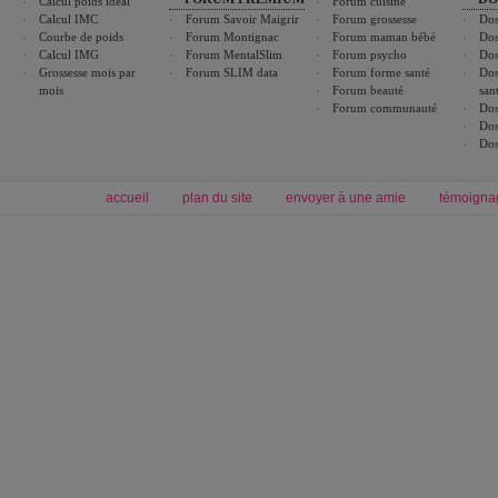
Calcul poids idéal
Forum cuisine
Calcul IMC
Forum Savoir Maigrir
Forum grossesse
Dos
Courbe de poids
Forum Montignac
Forum maman bébé
Dos
Calcul IMG
Forum MentalSlim
Forum psycho
Dos
Grossesse mois par
Forum SLIM data
Forum forme santé
Dos
mois
Forum beauté
san
Forum communauté
Dos
Dos
Dos
accueil
plan du site
envoyer à une amie
témoigna
Forum minceur
Forum cuisine
Commencer un régime
boissons, vins et cocktails
Alimentation équilibrée et nutrition
astuces et bons plans
Minceur
Recette cuisine
exercices physiques
recette facile
produits minceur
Recette poulet
Tags
:
ventre plat
|
maigrir des fesses
|
abdominaux
|
régime américain
|
régime mayo
|
Découvrez aussi
:
exercices abdominaux
|
recette wok
|