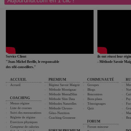
Aujourdhui.com en 1 clic !
Service Client
ils ont réussi leur rég
"Jean-Michel Berille, le responsable
- Méthode Savoir Maig
des télé-conseillers."
ACCUEIL
PREMIUM
COMMUNAUTÉ
RU
Accueil
Régime Savoir Maigrir
Groupes
Min
Méthode Montignac
Blogs
Nut
Méthode MentalSlim
Rencontres
Cui
COACHING
Méthode Slim Data
Bons plans
Psy
Menus régime
Méthodes Naturelles
Témoignages
For
Liste de courses
Méthode Chrono-
Quiz
Gro
Suivi des mensurations
Géno-Nutrition
Ma
Réglette de régime
Coaching Grossesse
Bea
FORUM
Exercices physiques
Compteur de calories
Forum minceur
FORUM PREMIUM
DO