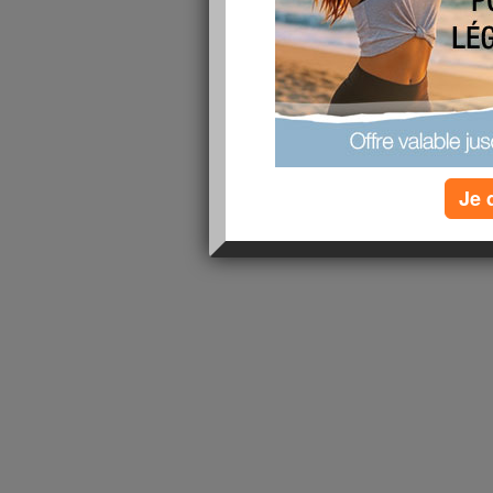
lire la suite
1 - 1 de 1
«
‹ Préc.
1
Suiv. ›
»
Je 