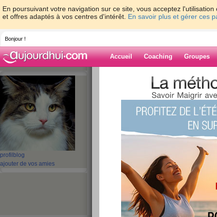
En poursuivant votre navigation sur ce site, vous acceptez l'utilisati
et offres adaptés à vos centres d'intérêt.
En savoir plus et gérer ces 
Bonjour !
Accueil
Coaching
Groupes
Accueil
>
espaces
>
zaou9
Blog de zaou9
aide blog
1 - 1 de 1
«
‹ Préc.
1
Suiv. ›
»
profil
blog
ajouter de vos amies
Je m’appelle ZAO
publié le 26/05/2010 à 16:35
Je m’appelle...zaou je pese 85kilos et j'a ner ma
20 kilos d'ici au moi d'aout