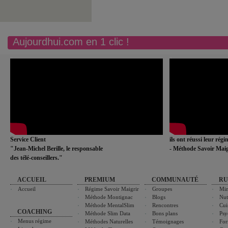
Aujourdhui.com en 1 clic !
Service Client
ils ont réussi leur rég
"Jean-Michel Berille, le responsable
- Méthode Savoir Maig
des télé-conseillers."
ACCUEIL
PREMIUM
COMMUNAUTÉ
RU
Accueil
Régime Savoir Maigrir
Groupes
Min
Méthode Montignac
Blogs
Nut
Méthode MentalSlim
Rencontres
Cui
COACHING
Méthode Slim Data
Bons plans
Psy
Menus régime
Méthodes Naturelles
Témoignages
For