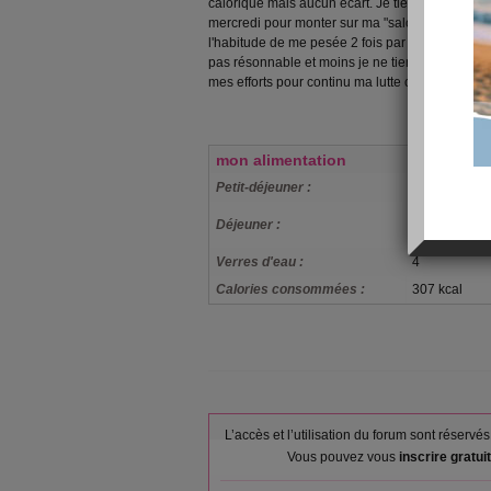
calorique mais aucun écart. Je tiens bon le cap
mercredi pour monter sur ma "saloperie" de balan
l'habitude de me pesée 2 fois par semaine. Plus 
pas résonnable et moins je ne tiens pas le cout, i
mes efforts pour continu ma lutte contre les bourr
mon alimentation
Petit-déjeuner :
Orange
Bifteck de bo
Déjeuner :
Artichaut , Y
Verres d'eau :
4
Calories consommées :
307 kcal
L’accès et l’utilisation du forum sont réser
Vous pouvez vous
inscrire gratu