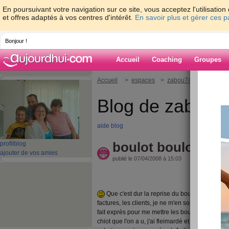
En poursuivant votre navigation sur ce site, vous acceptez l'utilisati
et offres adaptés à vos centres d'intérêt.
En savoir plus et gérer ces 
Bonjour !
Accueil
Coaching
Groupes
Accueil
>
espaces
>
zabou74
> boulot bou
Blog de zabou7
aide blog
boulot boulot.....
profil
blog
ajouter de vos amies
publié le 07/04/2008 à 15:03
Que c'est dur la reprise du boulot en debut d
factures, les clients, je ne m'en sors plus !!! Il f
fait exprès pour me mettre les boules. Hier je v
chiot que l'on a u, j'ai fleimardé et bouquiner 