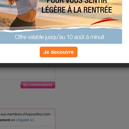
e. J'attends avec impatience
ce. A préciser que j'ai pris
j'en aurais envie, mais ça ne serait
l faut que je voie les résultats de
elets....
Je decouvre
euf , Baguette pain blanc,
aourt aux fruits (0% MG)
(0) commentaires
vés aux membres d'Aujourdhui.com.
cliquant ici
itement
en
.