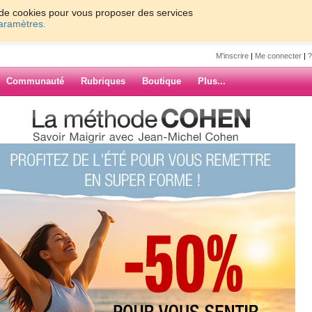
on de cookies pour vous proposer des services
paramètres.
M'inscrire
|
Me connecter
|
?
Communauté
Rubriques
Boutique
Plus...
lot.....
4
e semaine... Entre le téléphone, les
ait très beau à croire que la météo le
ARCHIVES
oulais jardiner et vu de temps de
toute la journée. Aucune dépense