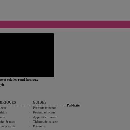
ime et cela les rend heureux
rir
BRIQUES
GUIDES
Publicité
ceur
Produits minceur
rition
Régime minceur
sine
Appareils minceur
cho & tests
Thèmes de cuisine
me & santé
Prénoms