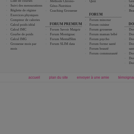
Liste de courses
Méthode Chrono-
Quiz
Gro
Suivi des mensurations
Géno-Nutrition
Ma
Réglette de régime
Coaching Grossesse
Bea
FORUM
Exercices physiques
Compteur de calories
Forum minceur
FORUM PREMIUM
DO
Calcul poids idéal
Forum cuisine
Calcul IMC
Forum Savoir Maigrir
Forum grossesse
Dos
Courbe de poids
Forum Montignac
Forum maman bébé
Dos
Calcul IMG
Forum MentalSlim
Forum psycho
Dos
Grossesse mois par
Forum SLIM data
Forum forme santé
Dos
mois
Forum beauté
san
Forum communauté
Dos
Dos
Dos
accueil
plan du site
envoyer à une amie
témoigna
Forum minceur
Forum cuisine
Commencer un régime
boissons, vins et cocktails
Alimentation équilibrée et nutrition
astuces et bons plans
Minceur
Recette cuisine
exercices physiques
recette facile
produits minceur
Recette poulet