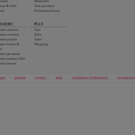
ssesse
Maternités
man & bébé
Tests grossesse
uté
Professionnels psy
SSIERS
PLUS
siers minceur
Jeux
siers nutrition
Infos
siers psycho
Astro
siers forme &
Shopping
té
siers grossesse
siers maman bébé
siers beauté
ges
presse
contact
aide
conditions d'utilisation
recrutemen
Forum grossesse et bébé
Forum psychologie
envie de bébé et de devenir maman
développement personnel et spiritua
accouchement et naissance de bébé
couple et sexualité
Grossesse et femme enceinte
Psychologie
symptome grossesse
intelligence et test de qi
calendrier de grossesse
test qi