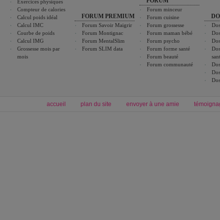
FORUM
Exercices physiques
Compteur de calories
Forum minceur
FORUM PREMIUM
DO
Calcul poids idéal
Forum cuisine
Calcul IMC
Forum Savoir Maigrir
Forum grossesse
Dos
Courbe de poids
Forum Montignac
Forum maman bébé
Dos
Calcul IMG
Forum MentalSlim
Forum psycho
Dos
Grossesse mois par
Forum SLIM data
Forum forme santé
Dos
mois
Forum beauté
san
Forum communauté
Dos
Dos
Dos
accueil
plan du site
envoyer à une amie
témoigna
Forum minceur
Forum cuisine
Commencer un régime
boissons, vins et cocktails
Alimentation équilibrée et nutrition
astuces et bons plans
Minceur
Recette cuisine
exercices physiques
recette facile
produits minceur
Recette poulet
Tags
:
ventre plat
|
maigrir des fesses
|
abdominaux
|
régime américain
|
régime mayo
|