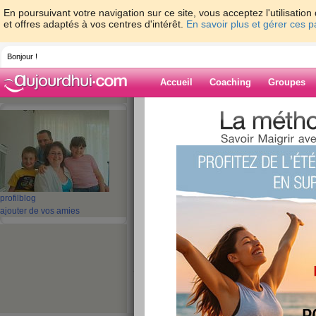
En poursuivant votre navigation sur ce site, vous acceptez l'utilisati
et offres adaptés à vos centres d'intérêt.
En savoir plus et gérer ces 
Bonjour !
Accueil
Coaching
Groupes
Accueil
>
espaces
>
zabou74
> je me félic
Blog de zabou7
aide blog
je me félicite.... q
profil
blog
ajouter de vos amies
publié le 06/04/2008 à 20:45
cote regime, journee au top. sauf pour le sport c
je recupére de ma soirée d'hier. pas de mari et
pieds... les quadeurs dehors et en petite couple 
tranquille. biz à demain car mon mari veut l'ordi