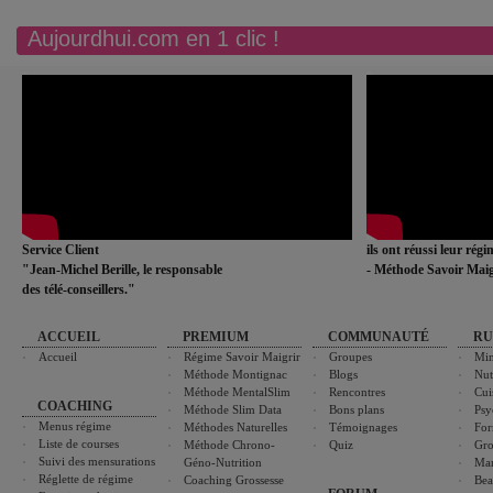
Aujourdhui.com en 1 clic !
Service Client
ils ont réussi leur rég
"Jean-Michel Berille, le responsable
- Méthode Savoir Maig
des télé-conseillers."
ACCUEIL
PREMIUM
COMMUNAUTÉ
RU
Accueil
Régime Savoir Maigrir
Groupes
Min
Méthode Montignac
Blogs
Nut
Méthode MentalSlim
Rencontres
Cui
COACHING
Méthode Slim Data
Bons plans
Psy
Menus régime
Méthodes Naturelles
Témoignages
For
Liste de courses
Méthode Chrono-
Quiz
Gro
Suivi des mensurations
Géno-Nutrition
Ma
Réglette de régime
Coaching Grossesse
Bea