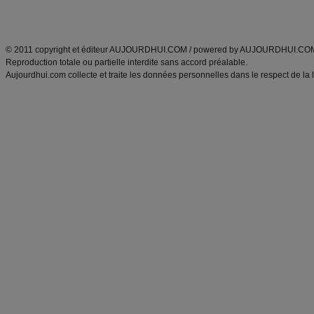
Découvrez aussi
:
exercices abdominaux
|
recette wok
|
ANXA Partenaires
:
Recette
de cuisine |
Recette cuisine
|
© 2011 copyright et éditeur AUJOURDHUI.COM / powered by AUJOURDHUI.CO
Reproduction totale ou partielle interdite sans accord préalable.
Aujourdhui.com collecte et traite les données personnelles dans le respect de la 