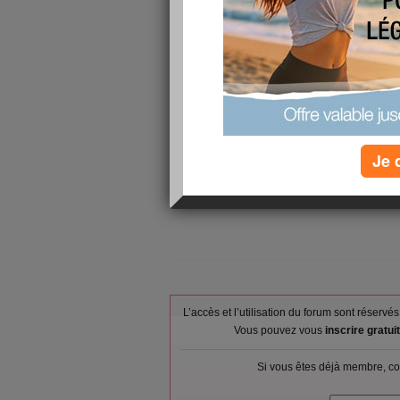
mon alimentation
Déjeuner :
Tomate (frui
Goûter ou snack :
Lait demi-é
Dîner :
Courgette, L
Je 
Verres d'eau :
6
Calories consommées :
392 kcal
L’accès et l’utilisation du forum sont réser
Vous pouvez vous
inscrire gratu
Si vous êtes déjà membre, co