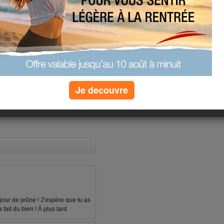
s de m'occuper l'esprit à autre chose
ies. Mon ventre cargouille à tout
ent de l eau pour me laver de l
et je tiens toujours car je veux
Je decouvre
(2) commentaires
our de jeûne ! J’espère que tu as
fait du bien ! À plus tard