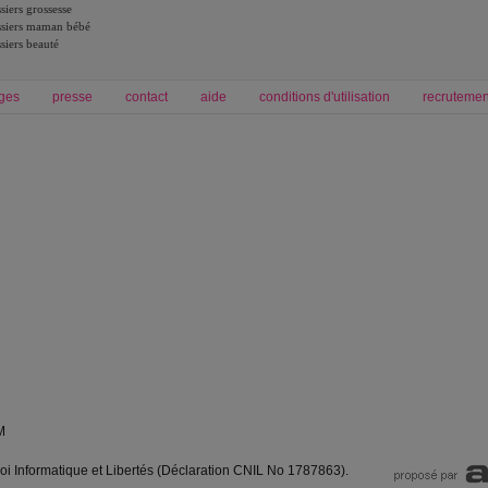
siers grossesse
siers maman bébé
siers beauté
ges
presse
contact
aide
conditions d'utilisation
recrutemen
Forum grossesse et bébé
Forum psychologie
envie de bébé et de devenir maman
développement personnel et spiritua
accouchement et naissance de bébé
couple et sexualité
Grossesse et femme enceinte
Psychologie
symptome grossesse
intelligence et test de qi
calendrier de grossesse
test qi
régime protéiné
|
maigrir du ventre
|
M
loi Informatique et Libertés (Déclaration CNIL No 1787863).