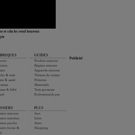
ime et cela les rend heureux
rir
BRIQUES
GUIDES
Publicité
ceur
Produits minceur
rition
Régime minceur
sine
Appareils minceur
cho & tests
Thèmes de cuisine
me & santé
Prénoms
ssesse
Maternités
man & bébé
Tests grossesse
uté
Professionnels psy
SSIERS
PLUS
siers minceur
Jeux
siers nutrition
Infos
siers psycho
Astro
siers forme &
Shopping
té