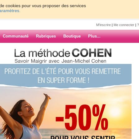
on de cookies pour vous proposer des services
paramètres.
M'inscrire
|
Me connecter
|
?
Communauté
Rubriques
Boutique
Plus...
r de jeun accompli
4
n accompli
ui me passent par la tête mais plus
repas sont terribles car je les
ARCHIVES
ns ma bouche pour ne pas accentuer
s assiettes, tout le monde se met à