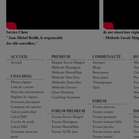
Service Client
ils ont réussi leur rég
"Jean-Michel Berille, le responsable
- Méthode Savoir Maig
des télé-conseillers."
ACCUEIL
PREMIUM
COMMUNAUTÉ
RU
Accueil
Régime Savoir Maigrir
Groupes
Min
Méthode Montignac
Blogs
Nut
Méthode MentalSlim
Rencontres
Cui
COACHING
Méthode Slim Data
Bons plans
Psy
Menus régime
Méthodes Naturelles
Témoignages
For
Liste de courses
Méthode Chrono-
Quiz
Gro
Suivi des mensurations
Géno-Nutrition
Ma
Réglette de régime
Coaching Grossesse
Bea
FORUM
Exercices physiques
Compteur de calories
Forum minceur
FORUM PREMIUM
DO
Calcul poids idéal
Forum cuisine
Calcul IMC
Forum Savoir Maigrir
Forum grossesse
Dos
Courbe de poids
Forum Montignac
Forum maman bébé
Dos
Calcul IMG
Forum MentalSlim
Forum psycho
Dos
Grossesse mois par
Forum SLIM data
Forum forme santé
Dos
mois
Forum beauté
san