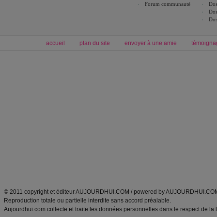
Forum communauté
Dos
Dos
Dos
accueil
plan du site
envoyer à une amie
témoigna
Forum minceur
Forum cuisine
Commencer un régime
boissons, vins et cocktails
Alimentation équilibrée et nutrition
astuces et bons plans
Minceur
Recette cuisine
exercices physiques
recette facile
produits minceur
Recette poulet
Tags
:
ventre plat
|
maigrir des fesses
|
abdominaux
|
régime américain
|
régime mayo
|
Découvrez aussi
:
exercices abdominaux
|
recette wok
|
ANXA Partenaires
:
Recette
de cuisine |
Recette cuisine
|
© 2011 copyright et éditeur AUJOURDHUI.COM / powered by AUJOURDHUI.CO
Reproduction totale ou partielle interdite sans accord préalable.
Aujourdhui.com collecte et traite les données personnelles dans le respect de la 