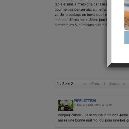
table et moi je m'éloigne dans le salon. J'essai
pour ne pas penser aux aliments qui me font env
va. Je le soulage en buvant de l eau et uniquem
intérieur. J'écris en ce 3ème jour fin de matinée 
atteindre les 5 jours sans aucun repas.
1 - 2 de 2
«
‹ Préc.
1
Suiv. ›
»
PIPELETTE26
publié le 14/04/2022 à 07:01
Bonjour Zabou… je te souhaite un bon 4ème j
passé une bonne nuit moi oui pour une fois ça 