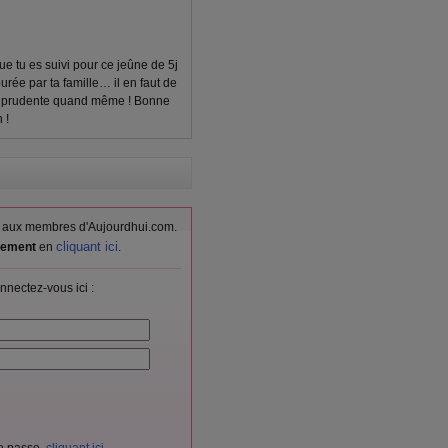
ue tu es suivi pour ce jeûne de 5j
urée par ta famille… il en faut de
ois prudente quand même ! Bonne
 !
vés aux membres d'Aujourdhui.com.
cliquant ici
itement
en
.
nnectez-vous ici :