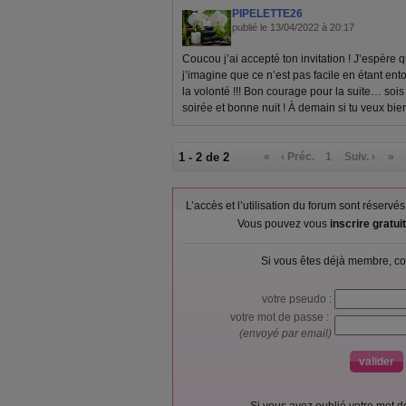
PIPELETTE26
publié le 13/04/2022 à 20:17
Coucou j’ai accepté ton invitation ! J’espère q
j’imagine que ce n’est pas facile en étant ento
la volonté !!! Bon courage pour la suite… s
soirée et bonne nuit ! À demain si tu veux bien
1 - 2 de 2
«
‹ Préc.
1
Suiv. ›
»
L’accès et l’utilisation du forum sont réser
Vous pouvez vous
inscrire gratu
Si vous êtes déjà membre, co
votre pseudo :
votre mot de passe :
(envoyé par email)