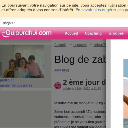
En poursuivant votre navigation sur ce site, vous acceptez l'utilisati
et offres adaptés à vos centres d'intérêt.
En savoir plus et gérer ces 
Bonjour !
Accueil
Coaching
Groupes
Accueil
>
espaces
>
zabou74
> 2 ème jou
Blog de zabou7
aide blog
2 ème jour de jeu
profil
blog
ajouter de vos amies
publié le 13/04/2022 à 11:50
resultat total de mon jeun -.3 kg 20
2ème jour accompli / J'ai toujours des envies q
vraiment de sensation de faim. Les moments des 
prépare et je ne veux rien gouter et mettre da
les envies par rapport aux odeurs. Je prépare le