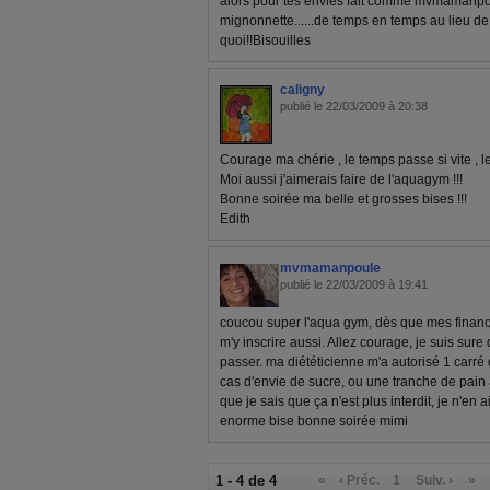
alors pour tes envies fait comme mvmamanpou
mignonnette......de temps en temps au lieu de
quoi!!Bisouilles
caligny
publié le 22/03/2009 à 20:38
Courage ma chérie , le temps passe si vite , le 
Moi aussi j'aimerais faire de l'aquagym !!!
Bonne soirée ma belle et grosses bises !!!
Edith
mvmamanpoule
publié le 22/03/2009 à 19:41
coucou super l'aqua gym, dès que mes financ
m'y inscrire aussi. Allez courage, je suis sur
passer. ma diététicienne m'a autorisé 1 carré
cas d'envie de sucre, ou une tranche de pain 
que je sais que ça n'est plus interdit, je n'en ai
enorme bise bonne soirée mimi
1 - 4 de 4
«
‹ Préc.
1
Suiv. ›
»