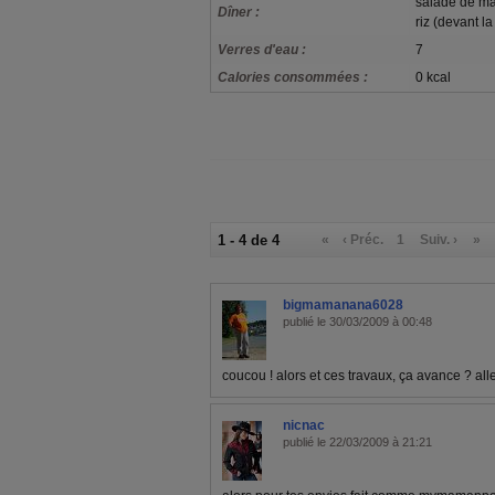
salade de ma
Dîner :
riz (devant la
Verres d'eau :
7
Calories consommées :
0 kcal
1 - 4 de 4
«
‹ Préc.
1
Suiv. ›
»
bigmamanana6028
publié le 30/03/2009 à 00:48
coucou ! alors et ces travaux, ça avance ? all
nicnac
publié le 22/03/2009 à 21:21