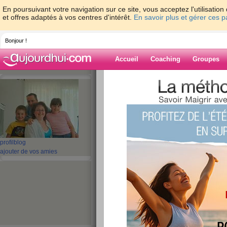
En poursuivant votre navigation sur ce site, vous acceptez l'utilisati
et offres adaptés à vos centres d'intérêt.
En savoir plus et gérer ces 
Bonjour !
Accueil
Coaching
Groupes
Accueil
>
espaces
>
zabou74
> Fin de week
Blog de zabou7
aide blog
Fin de week end.....
profil
blog
ajouter de vos amies
publié le 22/03/2009 à 18:48