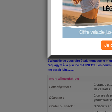
Le week end touche à sa fin et j'arrive enfin a 
enfants le monopol
isait. Il faut dire qu'avec 
malgré un beau soleil ambiant.
Mon mari est toujours dans les travaux de ma 
je vous mettrais une photo. Ca commence à p
murs sont finis. La douche est posée et le pla
pense qu'il sera posé ce soir..... J'espère que 
pour que mon mari puisse vaquer à ses envies
Je 
A part çà, cette semaine j'ai rien perdu.....
Tant
des envies de grignotages.... J'essaie de ré
J'ai oublié de vous dire également que je m'ét
l'aquagym à la piscine d'ANNECY. Les cours 
me parait loin..........
mon alimentation
1 orange et 
Petit-déjeuner :
de céréales
1 cuisse de po
Déjeuner :
yaourt swelt
Goûter ou snack :
3 biscuits + 