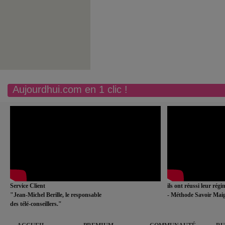
Aujourdhui.com en 1 clic !
Service Client
ils ont réussi leur rég
"Jean-Michel Berille, le responsable
- Méthode Savoir Maig
des télé-conseillers."