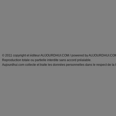
Minceur
Recette cuisine
exercices physiques
recette facile
produits minceur
Recette poulet
Tags
:
ventre plat
|
maigrir des fesses
|
abdominaux
|
régime américain
|
régime mayo
|
Découvrez aussi
:
exercices abdominaux
|
recette wok
|
ANXA Partenaires
:
Recette
de cuisine |
Recette cuisine
|
© 2011 copyright et éditeur AUJOURDHUI.COM / powered by AUJOURDHUI.CO
Reproduction totale ou partielle interdite sans accord préalable.
Aujourdhui.com collecte et traite les données personnelles dans le respect de la 