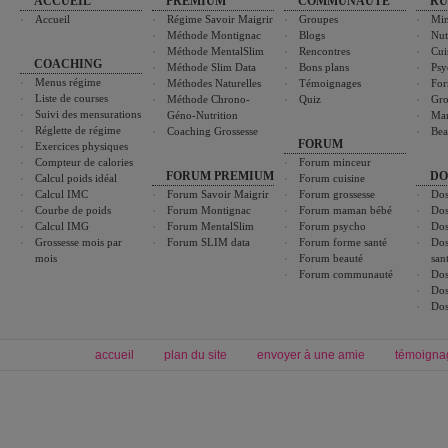
ACCUEIL
PREMIUM
COMMUNAUTÉ
RU
Accueil
Régime Savoir Maigrir
Groupes
Min
Méthode Montignac
Blogs
Nut
Méthode MentalSlim
Rencontres
Cui
COACHING
Méthode Slim Data
Bons plans
Psy
Menus régime
Méthodes Naturelles
Témoignages
For
Liste de courses
Méthode Chrono-
Quiz
Gro
Suivi des mensurations
Géno-Nutrition
Ma
Réglette de régime
Coaching Grossesse
Bea
FORUM
Exercices physiques
Compteur de calories
Forum minceur
FORUM PREMIUM
DO
Calcul poids idéal
Forum cuisine
Calcul IMC
Forum Savoir Maigrir
Forum grossesse
Dos
Courbe de poids
Forum Montignac
Forum maman bébé
Dos
Calcul IMG
Forum MentalSlim
Forum psycho
Dos
Grossesse mois par
Forum SLIM data
Forum forme santé
Dos
mois
Forum beauté
san
Forum communauté
Dos
Dos
Dos
accueil
plan du site
envoyer à une amie
témoigna
Forum minceur
Forum cuisine
Commencer un régime
boissons, vins et cocktails
Alimentation équilibrée et nutrition
astuces et bons plans