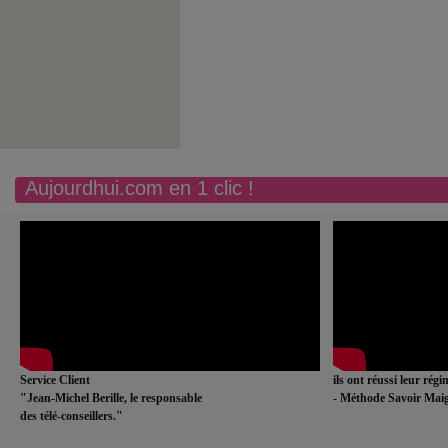
Aujourdhui.com en 1 clic !
Service Client
ils ont réussi leur rég
"Jean-Michel Berille, le responsable
- Méthode Savoir Maig
des télé-conseillers."