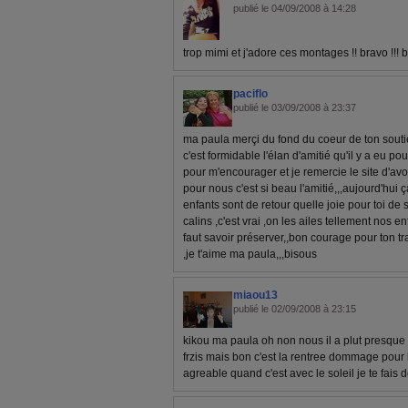
publié le 04/09/2008 à 14:28
trop mimi et j'adore ces montages !! bravo !!! 
paciflo
publié le 03/09/2008 à 23:37
ma paula merçi du fond du coeur de ton soutien
c'est formidable l'élan d'amitié qu'il y a eu p
pour m'encourager et je remercie le site d'avoi
pour nous c'est si beau l'amitié,,,aujourd'hui 
enfants sont de retour quelle joie pour toi de 
calins ,c'est vrai ,on les ailes tellement nos en
faut savoir préserver,,bon courage pour ton trav
,je t'aime ma paula,,,bisous
miaou13
publié le 02/09/2008 à 23:15
kikou ma paula oh non nous il a plut presque to
frzis mais bon c'est la rentree dommage pour l
agreable quand c'est avec le soleil je te fais 