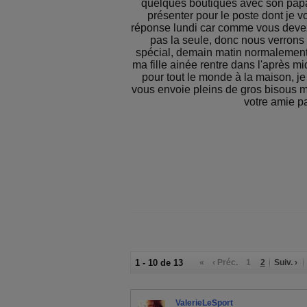
quelques boutiques avec son papa,
présenter pour le poste dont je vo
réponse lundi car comme vous devez
pas la seule, donc nous verrons b
spécial, demain matin normalement 
ma fille ainée rentre dans l'après m
pour tout le monde à la maison, je
vous envoie pleins de gros bisous 
votre amie p
1 - 10 de 13
«
‹ Préc.
1
2
Suiv. ›
ValerieLeSport