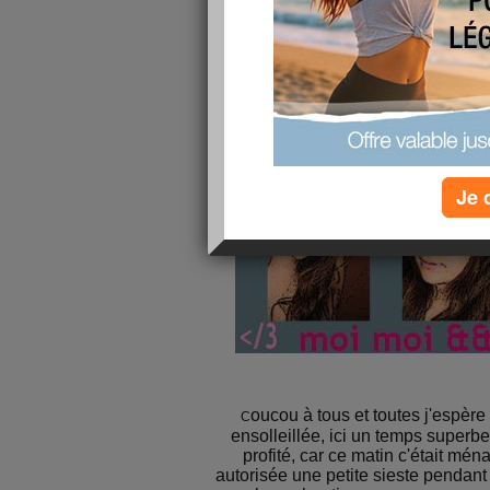
Je 
oucou à tous et toutes j'espère
C
ensolleillée, ici un temps superbe
profité, car ce matin c'était mé
autorisée une petite sieste pendant 