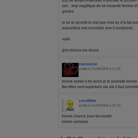
bcp de temps ensemble a discuter et pis ben
soir... trop magifique de se ressentir femme e
gardes
je lui ai raconté le mal que mon ex m'a fait po
aujourdhui une ecorchée vive il comprend...
voilà
gros bisous ma douce
manousse
publié le 01/09/2008 à 17:24
bonne soirée à toi aussi je te souhaite bonn
ttes filles sont superbes! aïe aïe il faut surveill
cocolilline
publié le 01/09/2008 à 15:20
bonne chance pour ton poste!
bonne semaine