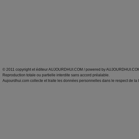
Minceur
Recette cuisine
exercices physiques
recette facile
produits minceur
Recette poulet
Tags
:
ventre plat
|
maigrir des fesses
|
abdominaux
|
régime américain
|
régime mayo
|
Découvrez aussi
:
exercices abdominaux
|
recette wok
|
ANXA Partenaires
:
Recette
de cuisine |
Recette cuisine
|
© 2011 copyright et éditeur AUJOURDHUI.COM / powered by AUJOURDHUI.CO
Reproduction totale ou partielle interdite sans accord préalable.
Aujourdhui.com collecte et traite les données personnelles dans le respect de la 