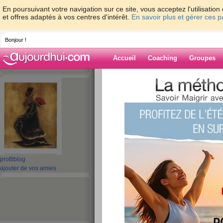
En poursuivant votre navigation sur ce site, vous acceptez l'utilisati
et offres adaptés à vos centres d'intérêt.
En savoir plus et gérer ces 
Bonjour !
Accueil
Coaching
Groupes
Accueil
>
espaces
>
wladia
> BONNE SO
Blog de wladia
aide blog
BONNE SOIRÉE À
TOUTES
profil
blog
ajouter de vos amies
publié le 30/08/2008 à 20:54