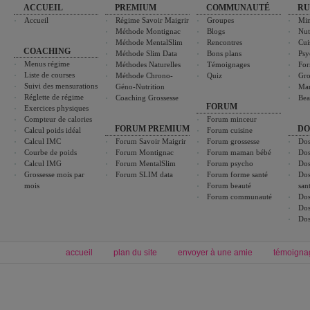
ACCUEIL
PREMIUM
COMMUNAUTÉ
RU
Accueil
Régime Savoir Maigrir
Groupes
Min
Méthode Montignac
Blogs
Nut
Méthode MentalSlim
Rencontres
Cui
COACHING
Méthode Slim Data
Bons plans
Psy
Menus régime
Méthodes Naturelles
Témoignages
For
Liste de courses
Méthode Chrono-
Quiz
Gro
Suivi des mensurations
Géno-Nutrition
Ma
Réglette de régime
Coaching Grossesse
Bea
FORUM
Exercices physiques
Compteur de calories
Forum minceur
FORUM PREMIUM
DO
Calcul poids idéal
Forum cuisine
Calcul IMC
Forum Savoir Maigrir
Forum grossesse
Dos
Courbe de poids
Forum Montignac
Forum maman bébé
Dos
Calcul IMG
Forum MentalSlim
Forum psycho
Dos
Grossesse mois par
Forum SLIM data
Forum forme santé
Dos
mois
Forum beauté
san
Forum communauté
Dos
Dos
Dos
accueil
plan du site
envoyer à une amie
témoigna
Forum minceur
Forum cuisine
Commencer un régime
boissons, vins et cocktails
Alimentation équilibrée et nutrition
astuces et bons plans