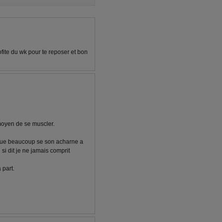
ofite du wk pour te reposer et bon
moyen de se muscler.
t que beaucoup se son acharne a
si dit je ne jamais comprit
 part.