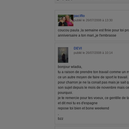
paciflo
publié le 26/07/2008 à 13:30
coucou paula ,la semaine est finie pour toi pr
anniversaire a ton mari,,je t'embrasse
DEVI
publié le 26/07/2008 à 10:14
bonjour wladia,
tu a raison de prendre ton travail comme un 
ce un autre moyen de faire de sport le travail.
pour charron je ne la conait pas mais je sai
son sujet depuis le mois de novenbre mais ce 
pourquoi.
je te remercie pour tes voeux, ce gentille de ta
et dit moi tu es d'espagne
repose toi bien et bone weekend
,
bzz