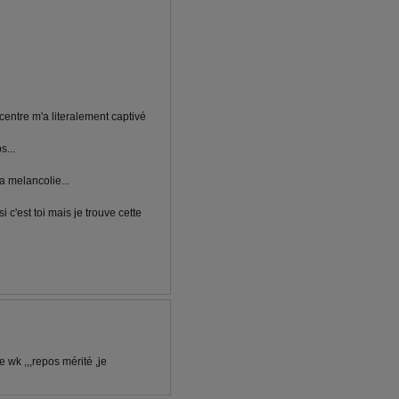
 centre m'a literalement captivé
s...
a melancolie...
i c'est toi mais je trouve cette
 wk ,,,repos mérité ,je