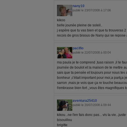
nany10
publié le 23/07/2008 à 17:06
kikoo
belle jounée pleine de soleil..
j espére que tu vas bien et que tu trouveras 
recois de gros bisous de Nany qui se repose
paciflo
publié le 22/07/2008 à 00:04
ma paula je te comprend ,tuas raison ,il te fau
journée de boulot et la maison de te mettre au li
sais que ta pensée et toujours pour nous tes a
bonheur ,c'était important pour moi,a partça j
sarron ,mais je vois que ça re touche beaucoup 
t'embrasse bien fort ,,vous êtes magnifiques to
aventura25410
publié le 20/07/2008 à 09:44
kikou...ne t'en fais donc pas... vis ta vie...juste
bisouillou
brigitte