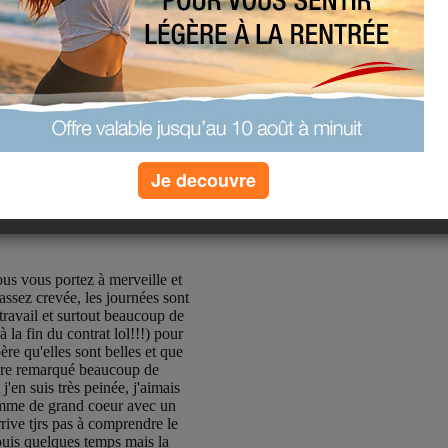
Je decouvre
ous vous portez à merveille et
assez crevée, les journées sont
 travail et surtout beaucoup de
 la fin du contrat lol!!!) pour
ère qu'elles sont belles et que
core remarqué beaucoup de
'en suis très peinée, j'aimais
femme de grand coeur avec un
rive tjrs pas à comprendre le
puis quelques temps mais la