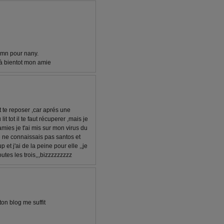
2 mn pour nany.
 à bientot mon amie
t te reposer ,car aprés une
t tot il te faut récuperer ,mais je
mies je t'ai mis sur mon virus du
e ne connaissais pas santos et
et j'ai de la peine pour elle ,,je
utes les trois,,,bizzzzzzzzz
 ton blog me suffit