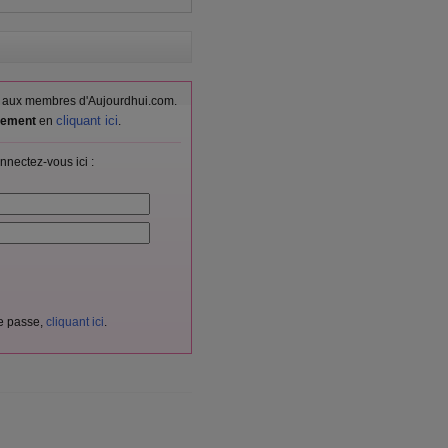
vés aux membres d'Aujourdhui.com.
cliquant ici
itement
en
.
nnectez-vous ici :
de passe,
cliquant ici
.