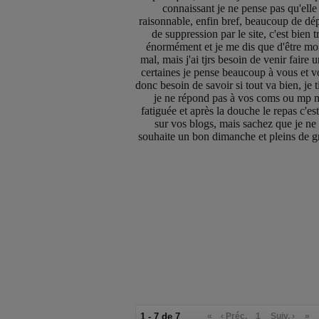
connaissant je ne pense pas qu'elle 
raisonnable, enfin bref, beaucoup de dép
de suppression par le site, c'est bien t
énormément et je me dis que d'être moi
mal, mais j'ai tjrs besoin de venir faire u
certaines je pense beaucoup à vous et v
donc besoin de savoir si tout va bien, je
je ne répond pas à vos coms ou mp ma
fatiguée et après la douche le repas c'es
sur vos blogs, mais sachez que je ne 
souhaite un bon dimanche et pleins de g
1 - 7 de 7
«
‹ Préc.
1
Suiv. ›
»