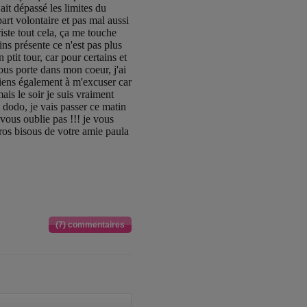
ait dépassé les limites du
art volontaire et pas mal aussi
riste tout cela, ça me touche
ns présente ce n'est pas plus
n ptit tour, car pour certains et
ous porte dans mon coeur, j'ai
 tiens également à m'excuser car
is le soir je suis vraiment
t dodo, je vais passer ce matin
vous oublie pas !!! je vous
ros bisous de votre amie paula
(7) commentaires