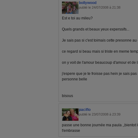
bollywood
publié le 24/07/2008 à 21:38
Est e toi au mileu?
Quels grands et beaux yeux experssifs...
Je sais pas si c'est toimais cette presonne au
ce regard si beau mais si triste en meme temp
on y voit de l'amour beaucoup d'amour et de l
j'espere que je te froisse pas hein je sais pas s
personne belle
bisous
paciflo
publié le 23/07/2008 à 23:39
passe une bonne journée ma paula ,,bientot le
t'embrasse