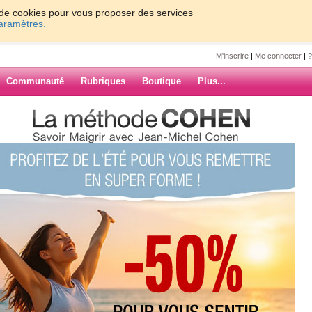
on de cookies pour vous proposer des services
paramètres.
M'inscrire
|
Me connecter
|
?
Communauté
Rubriques
Boutique
Plus...
EAUCOUP DE CHANGEMENT !!!
UP DE
ARCHIVES