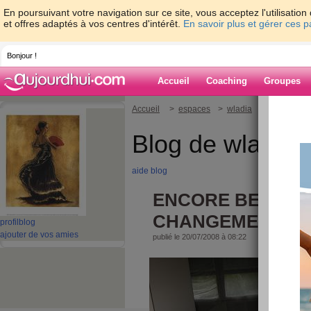
En poursuivant votre navigation sur ce site, vous acceptez l'utilisati
et offres adaptés à vos centres d'intérêt.
En savoir plus et gérer ces 
Bonjour !
Accueil
Coaching
Groupes
Accueil
>
espaces
>
wladia
> ENCORE B
Blog de wladia
aide blog
ENCORE BEAUCO
CHANGEMENT !!!
profil
blog
ajouter de vos amies
publié le 20/07/2008 à 08:22