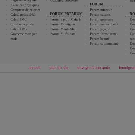
Réglette de régime
Coaching Grossesse
Bea
FORUM
Exercices physiques
Compteur de calories
Forum minceur
FORUM PREMIUM
DO
Calcul poids idéal
Forum cuisine
Calcul IMC
Forum Savoir Maigrir
Forum grossesse
Dos
Courbe de poids
Forum Montignac
Forum maman bébé
Dos
Calcul IMG
Forum MentalSlim
Forum psycho
Dos
Grossesse mois par
Forum SLIM data
Forum forme santé
Dos
mois
Forum beauté
san
Forum communauté
Dos
Dos
Dos
accueil
plan du site
envoyer à une amie
témoigna
Forum minceur
Forum cuisine
Commencer un régime
boissons, vins et cocktails
Alimentation équilibrée et nutrition
astuces et bons plans
Minceur
Recette cuisine
exercices physiques
recette facile
produits minceur
Recette poulet
Tags
:
ventre plat
|
maigrir des fesses
|
abdominaux
|
régime américain
|
régime mayo
|