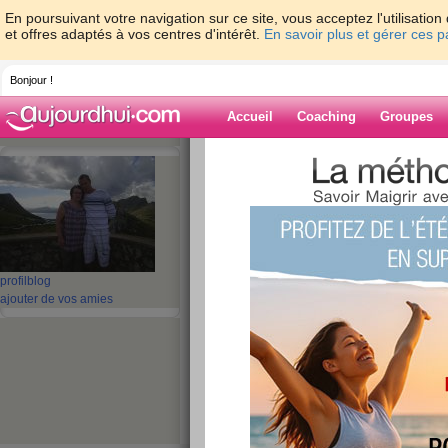
En poursuivant votre navigation sur ce site, vous acceptez l'utilisati
et offres adaptés à vos centres d'intérêt.
En savoir plus et gérer ces 
Bonjour !
Accueil
Coaching
Groupes
Accueil
>
espaces
>
wendy6
> mon ile d
Blog de wendy6
aide blog
mon ile doleron
profil
blog
ajouter de vos amies
publié le 22/06/2010 à 17:31