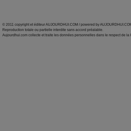
Découvrez aussi
:
exercices abdominaux
|
recette wok
|
ANXA Partenaires
:
Recette
de cuisine |
Recette cuisine
|
© 2011 copyright et éditeur AUJOURDHUI.COM / powered by AUJOURDHUI.CO
Reproduction totale ou partielle interdite sans accord préalable.
Aujourdhui.com collecte et traite les données personnelles dans le respect de la 