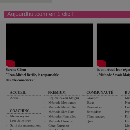
Aujourdhui.com en 1 clic !
Service Client
ils ont réussi leur rég
"Jean-Michel Berille, le responsable
- Méthode Savoir Maig
des télé-conseillers."
ACCUEIL
PREMIUM
COMMUNAUTÉ
RU
Accueil
Régime Savoir Maigrir
Groupes
Min
Méthode Montignac
Blogs
Nut
Méthode MentalSlim
Rencontres
Cui
COACHING
Méthode Slim Data
Bons plans
Psy
Menus régime
Méthodes Naturelles
Témoignages
For
Liste de courses
Méthode Chrono-
Quiz
Gro
Suivi des mensurations
Géno-Nutrition
Ma