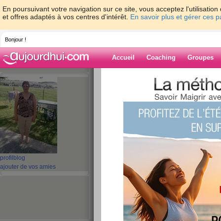
En poursuivant votre navigation sur ce site, vous acceptez l'utilisati
et offres adaptés à vos centres d'intérêt.
En savoir plus et gérer ces 
Bonjour !
Accueil
Coaching
Groupes
Accueil
>
espaces
>
walle1972
> Quizz: L
légumes
Blog de walle1
aide blog
Quizz: Le quizz de
profil
blog
fruits et légumes
ajouter de vos amies
publié le 27/08/2010 à 07:13