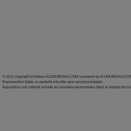
Commencer un régime
boissons, vins et cocktails
Alimentation équilibrée et nutrition
astuces et bons plans
Minceur
Recette cuisine
exercices physiques
recette facile
produits minceur
Recette poulet
Tags
:
ventre plat
|
maigrir des fesses
|
abdominaux
|
régime américain
|
régime mayo
|
Découvrez aussi
:
exercices abdominaux
|
recette wok
|
ANXA Partenaires
:
Recette
de cuisine |
Recette cuisine
|
© 2011 copyright et éditeur AUJOURDHUI.COM / powered by AUJOURDHUI.CO
Reproduction totale ou partielle interdite sans accord préalable.
Aujourdhui.com collecte et traite les données personnelles dans le respect de la 