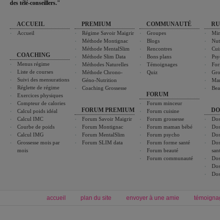
des télé-conseillers."
ACCUEIL
PREMIUM
COMMUNAUTÉ
RU
Accueil
Régime Savoir Maigrir
Groupes
Min
Méthode Montignac
Blogs
Nut
Méthode MentalSlim
Rencontres
Cui
COACHING
Méthode Slim Data
Bons plans
Psy
Menus régime
Méthodes Naturelles
Témoignages
For
Liste de courses
Méthode Chrono-
Quiz
Gro
Suivi des mensurations
Géno-Nutrition
Ma
Réglette de régime
Coaching Grossesse
Bea
FORUM
Exercices physiques
Compteur de calories
Forum minceur
FORUM PREMIUM
DO
Calcul poids idéal
Forum cuisine
Calcul IMC
Forum Savoir Maigrir
Forum grossesse
Dos
Courbe de poids
Forum Montignac
Forum maman bébé
Dos
Calcul IMG
Forum MentalSlim
Forum psycho
Dos
Grossesse mois par
Forum SLIM data
Forum forme santé
Dos
mois
Forum beauté
san
Forum communauté
Dos
Dos
Dos
accueil
plan du site
envoyer à une amie
témoigna
Forum minceur
Forum cuisine