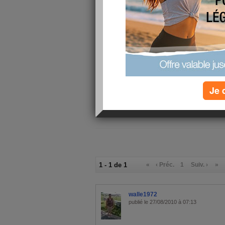
9/10
j'ai fait
au
Le quizz d
fruits et 
Je 
1 - 1 de 1
«
‹ Préc.
1
Suiv. ›
»
walle1972
publié le 27/08/2010 à 07:13