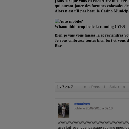
j'suis sur que vous en ressortirez médusée
qui auront jouer des fortunes colossales de
Alors n'est t'il pas beau le Casino Municip
Whaouhhhh trop belle la tunning ! YES
Bien je vais vous laissez là et reviendrez vo
Je vous embrasse toutes bien fort et vous d
Bise
1 - 7 de 7
«
‹ Préc.
1
Suiv. ›
»
tentatives
publié le 26/09/2010 à 02:18
wwwwwwwwwwwwwwwwwwwwwwwwwwwwwo
avez fait rever quel paysage sublime merci 