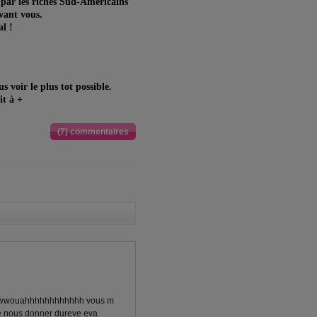
s par les riches Sud-Américains
vant vous.
al !
us voir le plus tot possible.
it à +
(7) commentaires
uahhhhhhhhhhhh vous m
de nous donner dureve eva