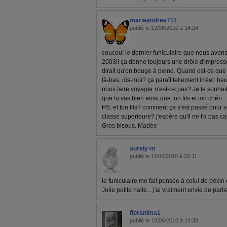
marieandree711
publié le 12/06/2010 à 14:24
coucou! le dernier funiculaire que nous avons 
2003!! ça donne toujours une drôle d'impres
dirait qu'on bouge à peine. Quand est-ce que 
là-bas, dis-moi? ça paraît tellement irréel: h
nous faire voyager n'est-ce pas? Je te souha
que tu vas bien ainsi que ton fils et ton chéri.
PS: et ton fils? comment ça s'est passé pour 
classe supérieure? j'espère qu'il ne t'a pas c
Gros bisous. Madée
aurely-m
publié le 11/06/2010 à 20:11
le funiculaire me fait pensée à celui de pékin ex
Jolie petite halte... j'ai vraiment envie de part
floranima1
publié le 10/06/2010 à 14:38