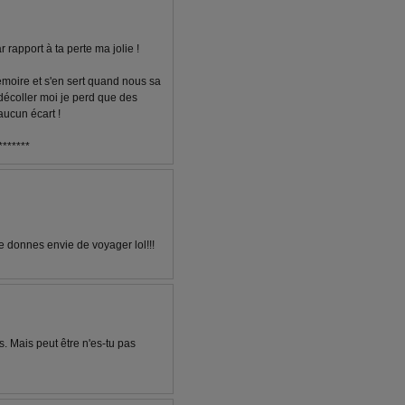
 rapport à ta perte ma jolie !
mémoire et s'en sert quand nous sa
décoller moi je perd que des
aucun écart !
*******
me donnes envie de voyager lol!!!
. Mais peut être n'es-tu pas