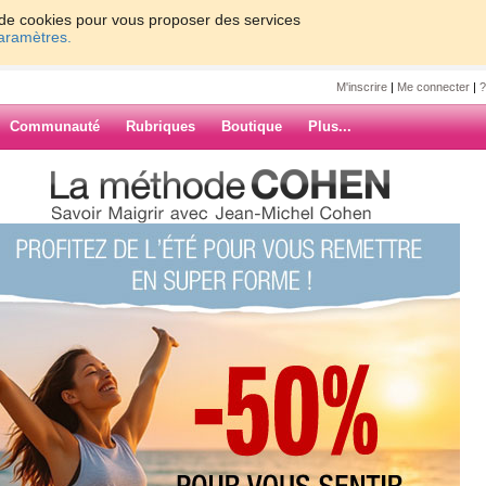
on de cookies pour vous proposer des services
paramètres.
M'inscrire
|
Me connecter
|
?
Communauté
Rubriques
Boutique
Plus...
TTONS LA CAPITALE, direction :
e2
LA CAPITALE,
ARAISO
ARCHIVES