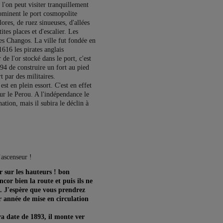
 l'on peut visiter tranquillement
dominent le port cosmopolite
ores, de ruez sinueuses, d'allées
ites places et d'escalier. Les
les Changos. La ville fut fondée en
16 les pirates anglais
de l'or stocké dans le port, c'est
94 de construire un fort au pied
rt par des militaires.
est en plein essort. C'est en effet
our le Perou. A l'indépendance le
ation, mais il subira le déclin à
r sur les hauteurs ! bon
ncor bien la route et puis ils ne
s. J'espère que vous prendrez
r année de mise en circulation
ra date de 1893, il monte ver