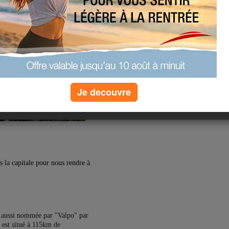
Je decouvre
 la capitale pour nous rendre à
st aussi nommée par "Valpo" par
o est situé à 115km de