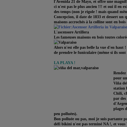
l'Avenida 21 de Mayo, et offre une magnifi
ci n'est pas le plus ancien !!! et oui il en e
des temps (non je rigole ! mais quand même.
Concepcion, il date de 1833 et dessert un qu
maisons accrochés à la colline sont en bois 
L'ascensore Artillera
Les fameuses maisons en bois toutes coloré
Alors n'est elle pas belle la vue d'en haut 
de prendre le funiculaire (même si ils sont 
LA PLAYA !
Rendez 
pour une
Viña del
station 
Chili, c
par des 
d'Argent
plages d
peu polluées).
Bon polluée ou pas, moi je suis partante p
défi bikini n'est pas terminé NA !, et vous 