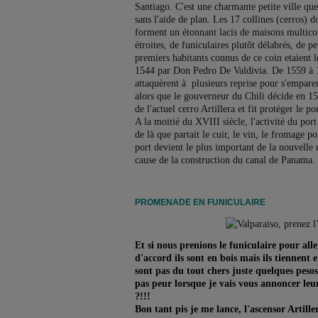
Santiago. C'est une charmante petite ville que
sans l'aide de plan. Les 17 collines (cerros) 
forment un étonnant lacis de maisons multicol
étroites, de funiculaires plutôt délabrés, de pet
premiers habitants connus de ce coin etaient 
1544 par Don Pedro De Valdivia. De 1559 à 16
attaquèrent à plusieurs reprise pour s'emparer 
alors que le gouverneur du Chili décide en 15
de l'actuel cerro Artillera et fit protéger le po
A la moitié du XVIII siècle, l'activité du port 
de là que partait le cuir, le vin, le fromage p
port devient le plus important de la nouvelle n
cause de la construction du canal de Panama.
PROMENADE EN FUNICULAIRE
Et si nous prenions le funiculaire pour alle
d'accord ils sont en bois mais ils tiennent e
sont pas du tout chers juste quelques peso
pas peur lorsque je vais vous annoncer leu
?!!!
Bon tant pis je me lance, l'ascensor Artille