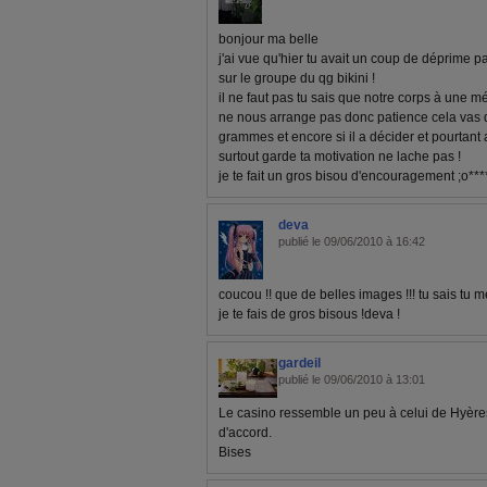
bonjour ma belle
j'ai vue qu'hier tu avait un coup de déprime par
sur le groupe du qg bikini !
il ne faut pas tu sais que notre corps à une 
ne nous arrange pas donc patience cela vas 
grammes et encore si il a décider et pourtant 
surtout garde ta motivation ne lache pas !
je te fait un gros bisou d'encouragement ;o***
deva
publié le 09/06/2010 à 16:42
coucou !! que de belles images !!! tu sais tu 
je te fais de gros bisous !deva !
gardeil
publié le 09/06/2010 à 13:01
Le casino ressemble un peu à celui de Hyères
d'accord.
Bises