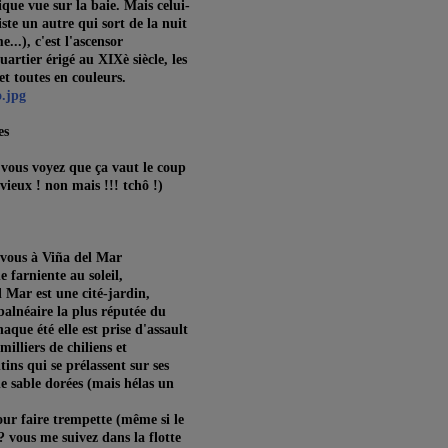
que vue sur la baie. Mais celui-
xiste un autre qui sort de la nuit
..), c'est l'ascensor
artier érigé au XIXè siècle, les
et toutes en couleurs.
es
! vous voyez que ça vaut le coup
vieux ! non mais !!! tchô !)
vous à Viña del Mar
 farniente au soleil,
 Mar est une cité-jardin,
balnéaire la plus réputée du
haque été elle est prise d'assault
milliers de chiliens et
ins qui se prélassent sur ses
e sable dorées (mais hélas un
our faire trempette (même si le
? vous me suivez dans la flotte