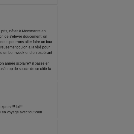
pris, c'était à Montmartre en
son de s'élever doucement: on
nous pourrons aller faire un tour
eureusement qu'on a la télé pour
ite un bon week-end en espérant
son année scolaire? il passe en
ausé trop de soucis de ce côté-là.
press!!! lol!!!
ie en voyage avec tout ca!!!