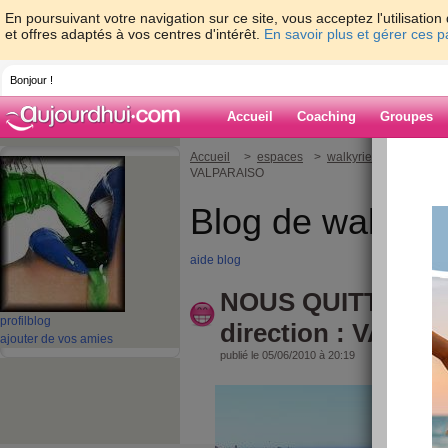
En poursuivant votre navigation sur ce site, vous acceptez l'utilisati
et offres adaptés à vos centres d'intérêt.
En savoir plus et gérer ces 
Bonjour !
Accueil
Coaching
Groupes
Accueil
>
espaces
>
walkyrie2
> NOUS QUI
VALPARAISO
Blog de walkyri
aide blog
NOUS QUITTONS 
profil
blog
direction : VALP
ajouter de vos amies
publié le 05/06/2010 à 20:19