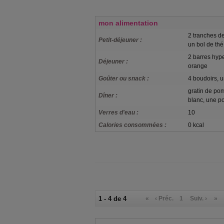
mon alimentation
2 tranches de
Petit-déjeuner :
un bol de thé
2 barres hyp
Déjeuner :
orange
Goûter ou snack :
4 boudoirs, u
gratin de po
Dîner :
blanc, une po
Verres d'eau :
10
Calories consommées :
0 kcal
1 - 4 de 4
«
‹ Préc.
1
Suiv. ›
»