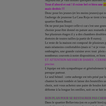
Aujourd'hui je vais donner quelques adresses s
Tout d'abord et oui ! il existe bel et bien une
a
mais desfois !!!
Donc pour les jeunes (et les moins jeunes) qui 
l'auberge de jeunesse La Casa Roja se tient à le
quartier Barria Brasil.
On ne peut pas louper celle-ci car c'est une gr
choisie pour être donné en pature aux routards 
Sur plusieurs étages il y a des chambres doubles
dortoirs de toutes tailles (a partir de 8 euros).
Le reste de la maison est composé de plusieurs 
mais néamoins confortables (mais si ! si je vous le 
ombragées, une grande cuisine avec tout plein d
nombreux couverts à notre disposittion, et bien 
ET ATTENTION MESSIEUR DAMES , CERISE S
piscine.
L'équipe est très sympathique et généralement la
presque partout.
Le seul bémol : cette auberge est très prisé par 
chanter la nuit tombée et laisse des bouteilles u
choix, soit vous achetez une paire de boules kiès
déforme à la longue les oreilles, soit on se fait i
BON PLAN POUR SE RESTAURER PAS CHER
Dans le quartier Bellavista (on en a parlé hier) q