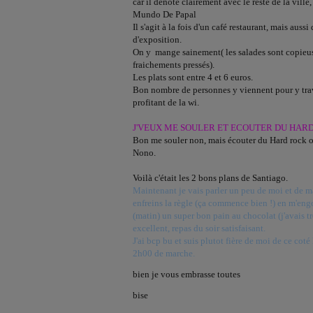
car il dénote clairement avec le reste de la ville,
Mundo De Papal
Il s'agit à la fois d'un café restaurant, mais aussi 
d'exposition.
On y mange sainement( les salades sont copieuses
fraichements pressés).
Les plats sont entre 4 et 6 euros.
Bon nombre de personnes y viennent pour y trav
profitant de la wi.
J'VEUX ME SOULER ET ECOUTER DU HARD
Bon me souler non, mais écouter du Hard rock o
Nono.
Voilà c'était les 2 bons plans de Santiago.
Maintenant je vais parler un peu de moi et de ma
enfreins la règle (ça commence bien !) en m'en
(matin) un super bon pain au chocolat (j'avais t
excellent, repas du soir satisfaisant.
J'ai bcp bu et suis plutot fière de moi de ce co
2h00 de marche.
bien je vous embrasse toutes
bise