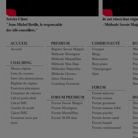
Service Client
ils ont réussi leur rég
"Jean-Michel Berille, le responsable
- Méthode Savoir Maig
des télé-conseillers."
ACCUEIL
PREMIUM
COMMUNAUTÉ
RU
Accueil
Régime Savoir Maigrir
Groupes
Min
Méthode Montignac
Blogs
Nut
Méthode MentalSlim
Rencontres
Cui
COACHING
Méthode Slim Data
Bons plans
Psy
Menus régime
Méthodes Naturelles
Témoignages
For
Liste de courses
Méthode Chrono-
Quiz
Gro
Suivi des mensurations
Géno-Nutrition
Ma
Réglette de régime
Coaching Grossesse
Bea
FORUM
Exercices physiques
Compteur de calories
Forum minceur
FORUM PREMIUM
DO
Calcul poids idéal
Forum cuisine
Calcul IMC
Forum Savoir Maigrir
Forum grossesse
Dos
Courbe de poids
Forum Montignac
Forum maman bébé
Dos
Calcul IMG
Forum MentalSlim
Forum psycho
Dos
Grossesse mois par
Forum SLIM data
Forum forme santé
Dos
mois
Forum beauté
san
Forum communauté
Dos
Dos
Dos