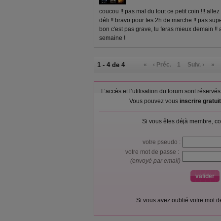
coucou !! pas mal du tout ce petit coin !!! all
défi !! bravo pour tes 2h de marche !! pas sup
bon c'est pas grave, tu feras mieux demain !! 
semaine !
1 - 4 de 4
«
‹ Préc.
1
Suiv. ›
»
L’accès et l’utilisation du forum sont réser
Vous pouvez vous
inscrire gratu
Si vous êtes déjà membre, co
votre pseudo :
votre mot de passe :
(envoyé par email)
Si vous avez oublié votre mot 