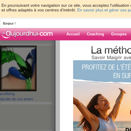
En poursuivant votre navigation sur ce site, vous acceptez l'utilisati
et offres adaptés à vos centres d'intérêt.
En savoir plus et gérer ces 
Bonjour !
Accueil
Coaching
Groupes
Accueil
>
espaces
>
walkyrie2
> LES BO
Blog de walkyri
aide blog
LES BONNES ADR
SANTIAGO
profil
blog
ajouter de vos amies
publié le 31/05/2010 à 19:05