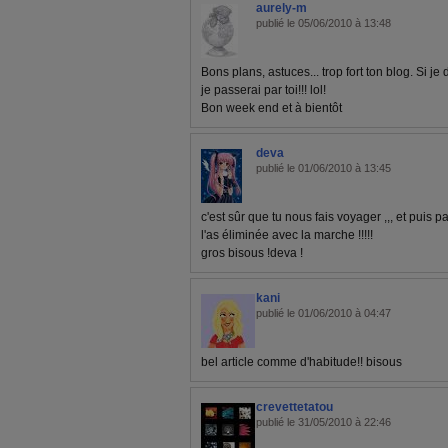
aurely-m
publié le 05/06/2010 à 13:48
Bons plans, astuces... trop fort ton blog. Si je
je passerai par toi!!! lol!
Bon week end et à bientôt
deva
publié le 01/06/2010 à 13:45
c'est sûr que tu nous fais voyager ,,, et puis pa
l'as éliminée avec la marche !!!!!
gros bisous !deva !
kani
publié le 01/06/2010 à 04:47
bel article comme d'habitude!! bisous
crevettetatou
publié le 31/05/2010 à 22:46