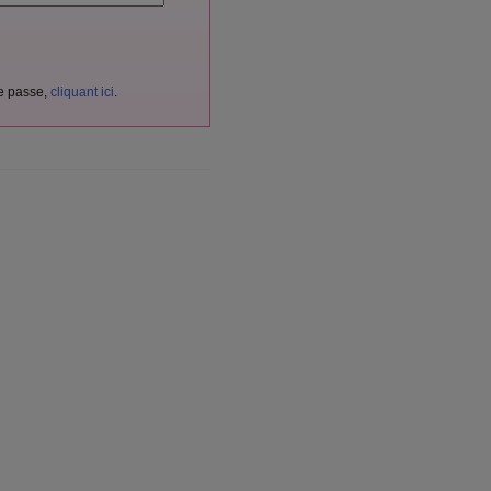
de passe,
cliquant ici
.