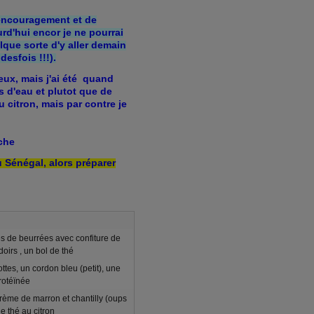
'encouragement et de
rd'hui encor je ne pourrai
elque sorte d'y aller demain
esfois !!!).
mieux, mais j'ai été quand
 d'eau et plutot que de
au citron, mais par contre je
che
 Sénégal, alors préparer
nes de beurrées avec confiture de
doirs , un bol de thé
ottes, un cordon bleu (petit), une
rotéïnée
rème de marron et chantilly (oups
de thé au citron