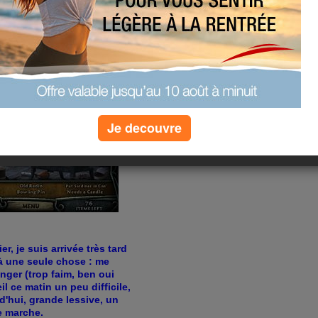
Je decouvre
r, je suis arrivée très tard
'à une seule chose : me
nger (trop faim, ben oui
l ce matin un peu difficile,
'hui, grande lessive, un
e marche.