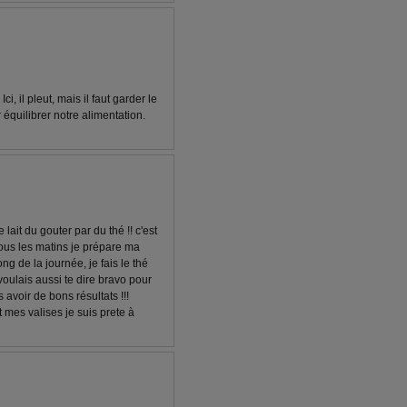
 il pleut, mais il faut garder le
 équilibrer notre alimentation.
lait du gouter par du thé !! c'est
 tous les matins je prépare ma
ng de la journée, je fais le thé
voulais aussi te dire bravo pour
s avoir de bons résultats !!!
t mes valises je suis prete à