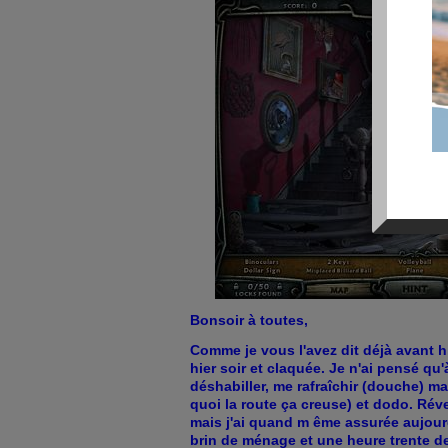
Bonsoir à toutes,
Comme je vous l'avez dit déjà avant hie
hier soir et claquée. Je n'ai pensé qu
déshabiller, me rafraîchir (douche) ma
quoi la route ça creuse) et dodo. Révei
mais j'ai quand m ême assurée aujourd
brin de ménage et une heure trente d