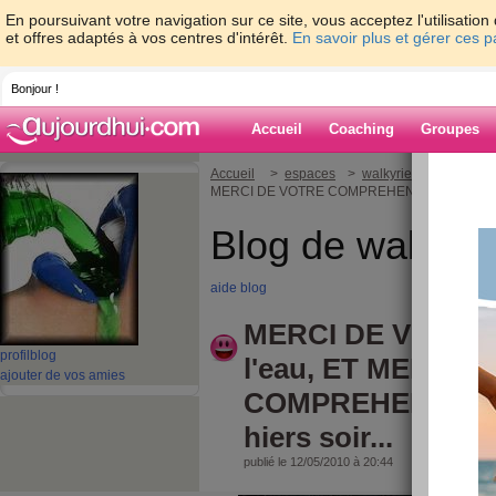
En poursuivant votre navigation sur ce site, vous acceptez l'utilisati
et offres adaptés à vos centres d'intérêt.
En savoir plus et gérer ces 
Bonjour !
Accueil
Coaching
Groupes
Accueil
>
espaces
>
walkyrie2
> MERCI D
MERCI DE VOTRE COMPREHENSION : pas de blo
Blog de walkyri
aide blog
MERCI DE VOTRE 
profil
blog
l'eau, ET MERCI 
ajouter de vos amies
COMPREHENSION :
hiers soir...
publié le 12/05/2010 à 20:44