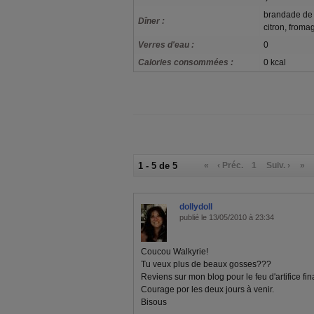
brandade de 
Dîner :
citron, froma
Verres d'eau :
0
Calories consommées :
0 kcal
1 - 5 de 5
«
‹ Préc.
1
Suiv. ›
»
dollydoll
publié le 13/05/2010 à 23:34
Coucou Walkyrie!
Tu veux plus de beaux gosses???
Reviens sur mon blog pour le feu d'artifice fina
Courage por les deux jours à venir.
Bisous