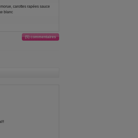
morue, carottes rapées sauce
ge blanc
(5) commentaires
l!!