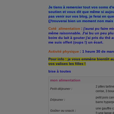
Je tiens à remercier tout vos coms d
soutien et vous dit que même si aujou
pas venir sur vos blog, je ferai en qu
(j'trouverai bien un moment non mais d
Coté alimentation
: j'aurai pu faire 
même raisonnable. J'ai bu un peu plus
boire du lait à gouter j'ai pris du thé 
me suis offert (oups !) un écart.
Activité physique
: 1 heure 30 de mar
Pour info : je vous emmène bientôt au
vos valises les filles !
bise à toutes
mon alimentation
2 pttes tarti
Petit-déjeuner :
cerise, 3 bou
petit pois car
Déjeuner :
barre hyperp
une gauffre c
Goûter ou snack :
!) une tasse 