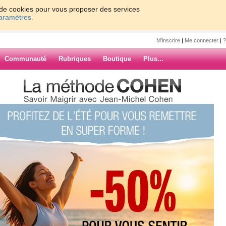
on de cookies pour vous proposer des services
paramètres.
M'inscrire
|
Me connecter
|
?
Communauté
Rubriques
Boutique
Plus...
E VOTRE SOUTIEN : l'eau, ET
g hiers soir...
e2
SOUTIEN :
DE VOTRE
 pas de blog
ARCHIVES