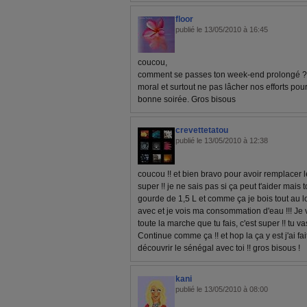
floor
publié le 13/05/2010 à 16:45
coucou,
comment se passes ton week-end prolongé ? Ici,
moral et surtout ne pas lâcher nos efforts pour
bonne soirée. Gros bisous
crevettetatou
publié le 13/05/2010 à 12:38
coucou !! et bien bravo pour avoir remplacer le 
super !! je ne sais pas si ça peut t'aider mais
gourde de 1,5 L et comme ça je bois tout au lo
avec et je vois ma consommation d'eau !!! Je 
toute la marche que tu fais, c'est super !! tu va
Continue comme ça !! et hop la ça y est j'ai fai
découvrir le sénégal avec toi !! gros bisous !
kani
publié le 13/05/2010 à 08:00