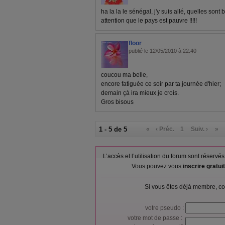
ha la la le sénégal, j'y suis allé, quelles sont 
attention que le pays est pauvre !!!!!
floor
publié le 12/05/2010 à 22:40
coucou ma belle,
encore fatiguée ce soir par ta journée d'hier;
demain çà ira mieux je crois.
Gros bisous
1 - 5 de 5
«
‹ Préc.
1
Suiv. ›
»
L’accès et l’utilisation du forum sont réser
Vous pouvez vous
inscrire gratu
Si vous êtes déjà membre, co
votre pseudo :
votre mot de passe :