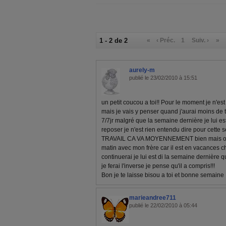
1 - 2 de 2
«
‹ Préc.
1
Suiv. ›
»
aurely-m
publié le 23/02/2010 à 15:51
un petit coucou a toi!! Pour le moment je n'est
mais je vais y penser quand j'aurai moins de
7/7jr malgré que la semaine dernière je lui
reposer je n'est rien entendu dire pour cet
TRAVAIL CA VA MOYENNEMENT bien mais on fait 
matin avec mon frère car il est en vacances c
continuerai je lui est di la semaine dernière que
je ferai l'inverse je pense qu'il a compris!!!
Bon je te laisse bisou a toi et bonne semaine
marieandree711
publié le 22/02/2010 à 05:44