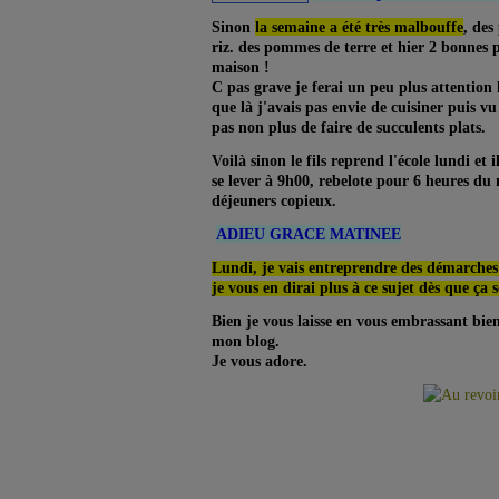
Sinon
la semaine a été très malbouffe
, des
riz. des pommes de terre et hier 2 bonnes 
maison !
C pas grave je ferai un peu plus attention 
que là j'avais pas envie de cuisiner puis v
pas non plus de faire de succulents plats.
Voilà sinon le fils reprend l'école lundi et 
se lever à 9h00, rebelote pour 6 heures du m
déjeuners copieux.
ADIEU GRACE MATINEE
Lundi, je vais entreprendre des démarche
je vous en dirai plus à ce sujet dès que ça 
Bien je vous laisse en vous embrassant bien
mon blog.
Je vous adore.