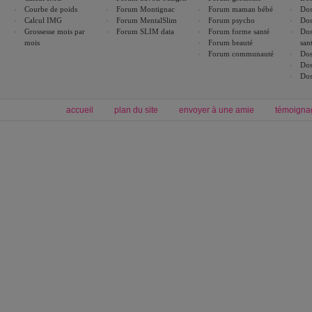
Courbe de poids
Forum Montignac
Forum maman bébé
Dos
Calcul IMG
Forum MentalSlim
Forum psycho
Dos
Grossesse mois par
Forum SLIM data
Forum forme santé
Dos
mois
Forum beauté
san
Forum communauté
Dos
Dos
Dos
accueil
plan du site
envoyer à une amie
témoigna
Forum minceur
Forum cuisine
Commencer un régime
boissons, vins et cocktails
Alimentation équilibrée et nutrition
astuces et bons plans
Minceur
Recette cuisine
exercices physiques
recette facile
produits minceur
Recette poulet
Tags
:
ventre plat
|
maigrir des fesses
|
abdominaux
|
régime américain
|
régime mayo
|
Découvrez aussi
:
exercices abdominaux
|
recette wok
|
ANXA Partenaires
:
Recette
de cuisine |
Recette cuisine
|