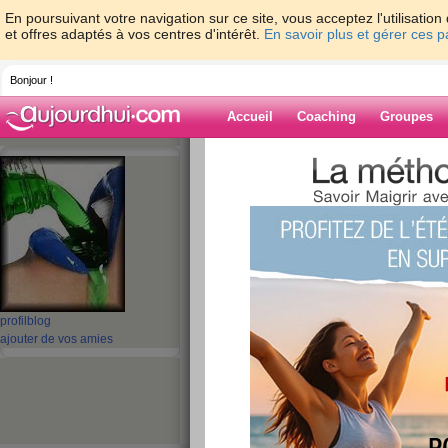
En poursuivant votre navigation sur ce site, vous acceptez l'utilisati
et offres adaptés à vos centres d'intérêt.
En savoir plus et gérer ces 
Bonjour !
Accueil
Coaching
Groupes
Accueil
>
espaces
>
walkyrie2
> BON DE
Blog de walkyri
aide blog
BON DEPART POU
publié le 20/02/2010 à 19:57
profil
blog
ajouter de vos amies