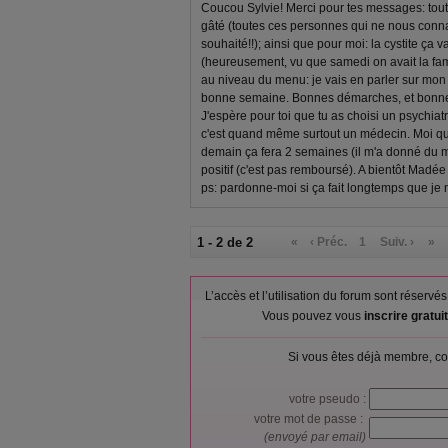
Coucou Sylvie! Merci pour tes messages: tout d
gâté (toutes ces personnes qui ne nous connai
souhaité!!); ainsi que pour moi: la cystite ça 
(heureusement, vu que samedi on avait la fami
au niveau du menu: je vais en parler sur mon 
bonne semaine. Bonnes démarches, et bonne 
J'espère pour toi que tu as choisi un psychiat
c'est quand même surtout un médecin. Moi qui n
demain ça fera 2 semaines (il m'a donné du mil
positif (c'est pas remboursé). A bientôt Madée
ps: pardonne-moi si ça fait longtemps que je ne
1 - 2 de 2
«
‹ Préc.
1
Suiv. ›
»
L’accès et l’utilisation du forum sont réser
Vous pouvez vous
inscrire gratu
Si vous êtes déjà membre, co
votre pseudo :
votre mot de passe :
(envoyé par email)