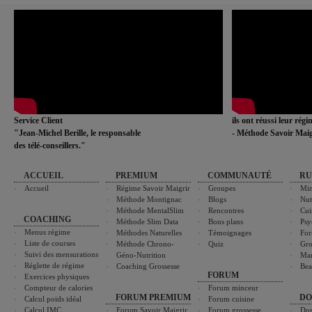
Service Client
ils ont réussi leur rég
"Jean-Michel Berille, le responsable
- Méthode Savoir Maig
des télé-conseillers."
ACCUEIL
PREMIUM
COMMUNAUTÉ
RU
Accueil
Régime Savoir Maigrir
Groupes
Min
Méthode Montignac
Blogs
Nut
Méthode MentalSlim
Rencontres
Cui
COACHING
Méthode Slim Data
Bons plans
Psy
Menus régime
Méthodes Naturelles
Témoignages
For
Liste de courses
Méthode Chrono-
Quiz
Gro
Suivi des mensurations
Géno-Nutrition
Ma
Réglette de régime
Coaching Grossesse
Bea
FORUM
Exercices physiques
Compteur de calories
Forum minceur
FORUM PREMIUM
DO
Calcul poids idéal
Forum cuisine
Calcul IMC
Forum Savoir Maigrir
Forum grossesse
Dos