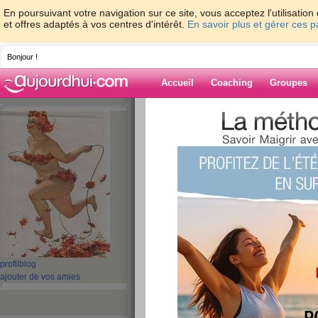
En poursuivant votre navigation sur ce site, vous acceptez l'utilisati
et offres adaptés à vos centres d'intérêt.
En savoir plus et gérer ces 
Bonjour !
Accueil
Coaching
Groupes
Accueil
>
espaces
>
vivre-libre
> bonjour
Blog de vivre-lib
aide blog
bonjour
publié le 27/04/2017 à 12:27
un grand bonjour!
profil
blog
ajouter de vos amies
pour le moment je suis un peu en
je pense à vous et c'est avec plei
fait un coucou