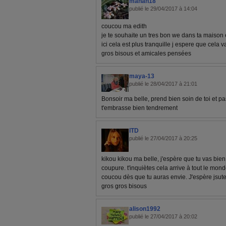
manan18
publié le 29/04/2017 à 14:04
coucou ma edith
je te souhaite un tres bon we dans ta maison
ici cela est plus tranquille j espere que cela 
gros bisous et amicales pensées
maya-13
publié le 28/04/2017 à 21:01
Bonsoir ma belle, prend bien soin de toi et pa
t'embrasse bien tendrement
ITD
publié le 27/04/2017 à 20:25
kikou kikou ma belle, j'espère que tu vas bien
coupure. t'inquiètes cela arrive à tout le mond
coucou dès que tu auras envie. J'espère jsute 
gros gros bisous
alison1992
publié le 27/04/2017 à 20:02