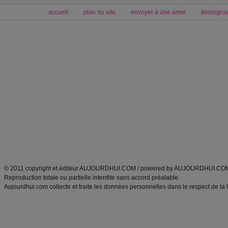
accueil
plan du site
envoyer à une amie
témoigna
Forum minceur
Forum cuisine
Commencer un régime
boissons, vins et cocktails
Alimentation équilibrée et nutrition
astuces et bons plans
Minceur
Recette cuisine
exercices physiques
recette facile
produits minceur
Recette poulet
Tags
:
ventre plat
|
maigrir des fesses
|
abdominaux
|
régime américain
|
régime mayo
|
Découvrez aussi
:
exercices abdominaux
|
recette wok
|
ANXA Partenaires
:
Recette
de cuisine |
Recette cuisine
|
© 2011 copyright et éditeur AUJOURDHUI.COM / powered by AUJOURDHUI.CO
Reproduction totale ou partielle interdite sans accord préalable.
Aujourdhui.com collecte et traite les données personnelles dans le respect de la 