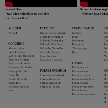
Service Client
ils ont réussi leur rég
"Jean-Michel Berille, le responsable
- Méthode Savoir Maig
des télé-conseillers."
ACCUEIL
PREMIUM
COMMUNAUTÉ
RU
Accueil
Régime Savoir Maigrir
Groupes
Min
Méthode Montignac
Blogs
Nut
Méthode MentalSlim
Rencontres
Cui
COACHING
Méthode Slim Data
Bons plans
Psy
Menus régime
Méthodes Naturelles
Témoignages
For
Liste de courses
Méthode Chrono-
Quiz
Gro
Suivi des mensurations
Géno-Nutrition
Ma
Réglette de régime
Coaching Grossesse
Bea
FORUM
Exercices physiques
Compteur de calories
Forum minceur
FORUM PREMIUM
DO
Calcul poids idéal
Forum cuisine
Calcul IMC
Forum Savoir Maigrir
Forum grossesse
Dos
Courbe de poids
Forum Montignac
Forum maman bébé
Dos
Calcul IMG
Forum MentalSlim
Forum psycho
Dos
Grossesse mois par
Forum SLIM data
Forum forme santé
Dos
mois
Forum beauté
san
Forum communauté
Dos
Dos
Dos