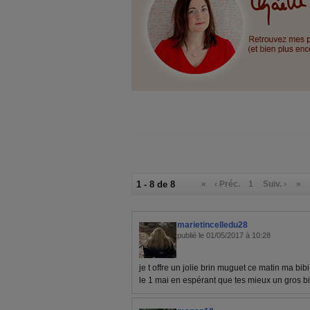
1 - 8 de 8
«
‹ Préc.
1
Suiv. ›
»
marietincelledu28
publié le 01/05/2017 à 10:28
je t offre un jolie brin muguet ce matin ma bi
le 1 mai en espérant que tes mieux un gros b