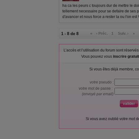
ha ca les peurs c toujours dur de mettre le doi
tellement necessaire pour se defaire de ses
d'avancer et nous force a rester la ou l'on est !!
1 - 8 de 8
«
‹ Préc.
1
Suiv. ›
»
L’accès et l’utilisation du forum sont réser
Vous pouvez vous
inscrire gratu
Si vous êtes déjà membre, co
votre pseudo :
votre mot de passe :
(envoyé par email)
Si vous avez oublié votre mot 