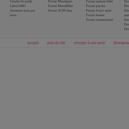
Courbe de poids
Forum Montignac
Forum maman bébé
Dos
Calcul IMG
Forum MentalSlim
Forum psycho
Dos
Grossesse mois par
Forum SLIM data
Forum forme santé
Dos
mois
Forum beauté
san
Forum communauté
Dos
Dos
Dos
accueil
plan du site
envoyer à une amie
témoigna
Forum minceur
Forum cuisine
Commencer un régime
boissons, vins et cocktails
Alimentation équilibrée et nutrition
astuces et bons plans
Minceur
Recette cuisine
exercices physiques
recette facile
produits minceur
Recette poulet
Tags
:
ventre plat
|
maigrir des fesses
|
abdominaux
|
régime américain
|
régime mayo
|
Découvrez aussi
:
exercices abdominaux
|
recette wok
|
ANXA Partenaires
:
Recette
de cuisine |
Recette cuisine
|