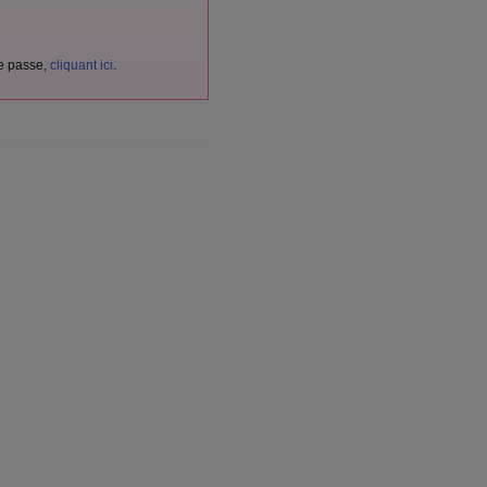
de passe,
cliquant ici
.