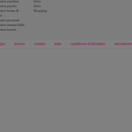
siers nutrition
Infos
siers psycho
Astro
siers forme &
Shopping
té
siers grossesse
siers maman bébé
siers beauté
ges
presse
contact
aide
conditions d'utilisation
recrutemen
Forum grossesse et bébé
Forum psychologie
envie de bébé et de devenir maman
développement personnel et spiritua
accouchement et naissance de bébé
couple et sexualité
Grossesse et femme enceinte
Psychologie
symptome grossesse
intelligence et test de qi
calendrier de grossesse
test qi
régime protéiné
|
maigrir du ventre
|