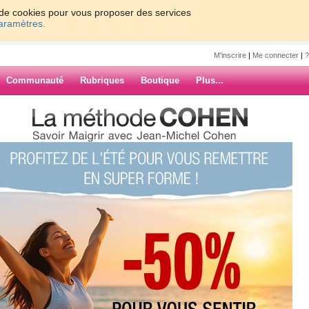
on de cookies pour vous proposer des services
paramètres.
M'inscrire
|
Me connecter
|
?
Communauté
Rubriques
Boutique
Plus...
medi
re
ARCHIVES
(5) commentaires