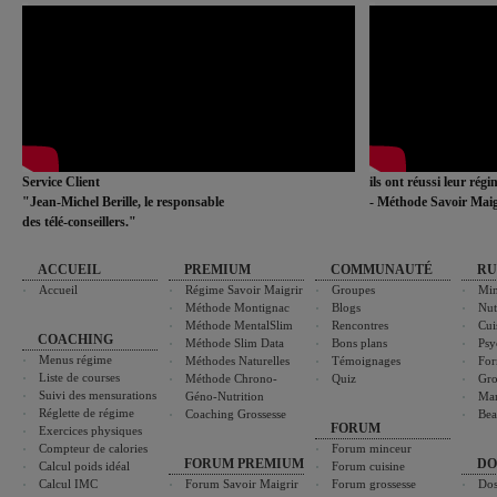
Service Client
ils ont réussi leur rég
"Jean-Michel Berille, le responsable
- Méthode Savoir Maig
des télé-conseillers."
ACCUEIL
PREMIUM
COMMUNAUTÉ
RU
Accueil
Régime Savoir Maigrir
Groupes
Min
Méthode Montignac
Blogs
Nut
Méthode MentalSlim
Rencontres
Cui
COACHING
Méthode Slim Data
Bons plans
Psy
Menus régime
Méthodes Naturelles
Témoignages
For
Liste de courses
Méthode Chrono-
Quiz
Gro
Suivi des mensurations
Géno-Nutrition
Ma
Réglette de régime
Coaching Grossesse
Bea
FORUM
Exercices physiques
Compteur de calories
Forum minceur
FORUM PREMIUM
DO
Calcul poids idéal
Forum cuisine
Calcul IMC
Forum Savoir Maigrir
Forum grossesse
Dos