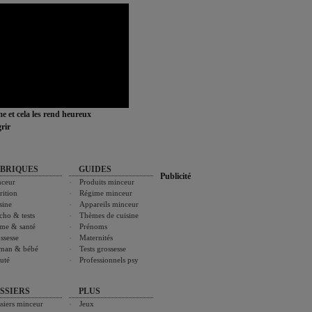
ime et cela les rend heureux
rir
BRIQUES
GUIDES
Publicité
ceur
Produits minceur
rition
Régime minceur
sine
Appareils minceur
cho & tests
Thèmes de cuisine
me & santé
Prénoms
ssesse
Maternités
man & bébé
Tests grossesse
uté
Professionnels psy
SSIERS
PLUS
siers minceur
Jeux