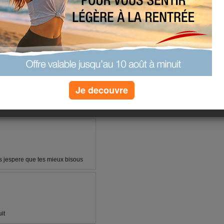
Je decouvre
ais jespere que tes mieux bisous
it