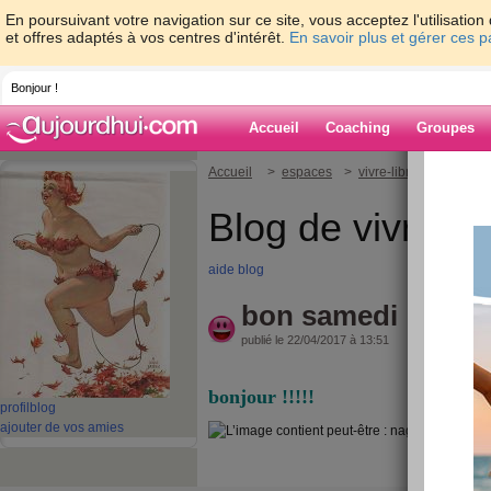
En poursuivant votre navigation sur ce site, vous acceptez l'utilisati
et offres adaptés à vos centres d'intérêt.
En savoir plus et gérer ces 
Bonjour !
Accueil
Coaching
Groupes
Accueil
>
espaces
>
vivre-libre
> bon sa
Blog de vivre-lib
aide blog
bon samedi
publié le 22/04/2017 à 13:51
bonjour !!!!!
profil
blog
ajouter de vos amies