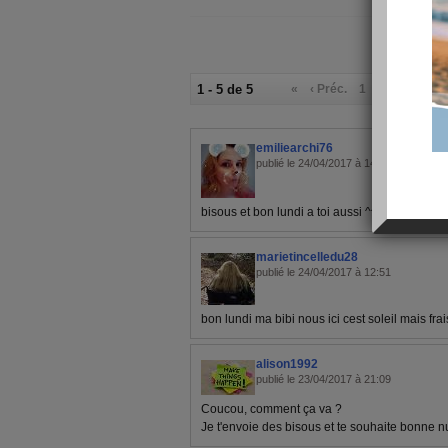
1 - 5 de 5
«
‹ Préc.
1
Suiv. ›
»
emiliearchi76
publié le 24/04/2017 à 14:05
bisous et bon lundi a toi aussi ^^
marietincelledu28
publié le 24/04/2017 à 12:51
bon lundi ma bibi nous ici cest soleil mais fr
alison1992
publié le 23/04/2017 à 21:09
Coucou, comment ça va ?
Je t'envoie des bisous et te souhaite bonne nu