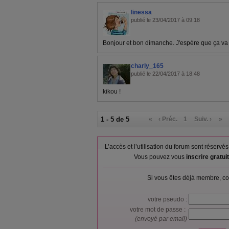
linessa
publié le 23/04/2017 à 09:18
Bonjour et bon dimanche. J'espère que ça va 
charly_165
publié le 22/04/2017 à 18:48
kikou !
1 - 5 de 5
«
‹ Préc.
1
Suiv. ›
»
L’accès et l’utilisation du forum sont réser
Vous pouvez vous
inscrire gratu
Si vous êtes déjà membre, co
votre pseudo :
votre mot de passe :
(envoyé par email)