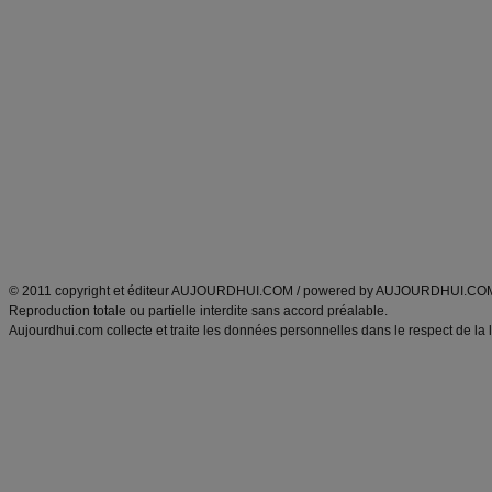
Commencer un régime
boissons, vins et cocktails
Alimentation équilibrée et nutrition
astuces et bons plans
Minceur
Recette cuisine
exercices physiques
recette facile
produits minceur
Recette poulet
Tags
:
ventre plat
|
maigrir des fesses
|
abdominaux
|
régime américain
|
régime mayo
|
Découvrez aussi
:
exercices abdominaux
|
recette wok
|
ANXA Partenaires
:
Recette
de cuisine |
Recette cuisine
|
© 2011 copyright et éditeur AUJOURDHUI.COM / powered by AUJOURDHUI.CO
Reproduction totale ou partielle interdite sans accord préalable.
Aujourdhui.com collecte et traite les données personnelles dans le respect de la 