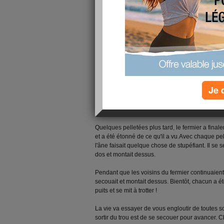
Voici une petite anedote qui devrait vous boos
Un jour, l'âne d'un fermier est tombé dans un pu
pitoyablement pendant des heures,et le fermier
Finalement, il a décidé que l'animal était vieux e
façon,
...
ce n'était pas rentable pour lui de récup
Il a invité tous ses voisins à venir et à l'aider. Il
commencé à enterrer le puits.
Au début, l'âne a réalisé ce qui se produisait et 
Je 
terriblement.
Puis, à la stupéfaction de chacun, il s'est tu..
Quelques pelletées plus tard, le fermier a final
et a été étonné de ce qu'il a vu.Avec chaque pell
l'âne faisait quelque chose de stupéfiant. Il se 
dos et montait dessus.
Pendant que les voisins du fermier continuaient à
secouait et montait dessus. Bientôt, chacun a ét
puits et se mit à trotter !
La vie va essayer de vous engloutir de toutes so
sortir du trou est de se secouer pour avancer. 