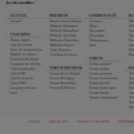
des télé-conseillers."
ACCUEIL
PREMIUM
COMMUNAUTÉ
RU
Accueil
Régime Savoir Maigrir
Groupes
Min
Méthode Montignac
Blogs
Nut
Méthode MentalSlim
Rencontres
Cui
COACHING
Méthode Slim Data
Bons plans
Psy
Menus régime
Méthodes Naturelles
Témoignages
For
Liste de courses
Méthode Chrono-
Quiz
Gro
Suivi des mensurations
Géno-Nutrition
Ma
Réglette de régime
Coaching Grossesse
Bea
FORUM
Exercices physiques
Compteur de calories
Forum minceur
FORUM PREMIUM
DO
Calcul poids idéal
Forum cuisine
Calcul IMC
Forum Savoir Maigrir
Forum grossesse
Dos
Courbe de poids
Forum Montignac
Forum maman bébé
Dos
Calcul IMG
Forum MentalSlim
Forum psycho
Dos
Grossesse mois par
Forum SLIM data
Forum forme santé
Dos
mois
Forum beauté
san
Forum communauté
Dos
Dos
Dos
accueil
plan du site
envoyer à une amie
témoigna
Forum minceur
Forum cuisine