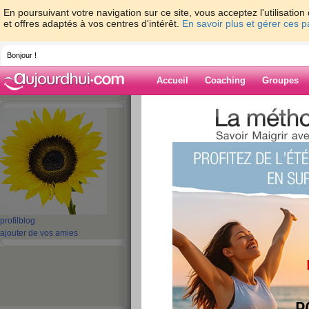
En poursuivant votre navigation sur ce site, vous acceptez l'utilisati
et offres adaptés à vos centres d'intérêt.
En savoir plus et gérer ces 
Bonjour !
Accueil
Coaching
Groupes
Accueil
>
espaces
>
vivicherie
> Un peu d
Blog de vivicher
aide blog
Un peu de philoso
publié le 01/11/2010 à 07:45
profil
blog
ajouter de vos amies
Bonjour à toutes,
Eh oui, je sais je ne viens pas souvent vous vo
pas. Mais que c'est prenant une vie de retrai
trop courtes!