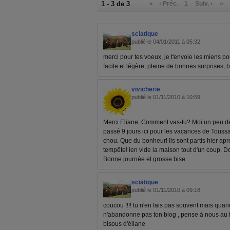
1 - 3 de 3
«
‹ Préc.
1
Suiv. ›
»
sciatique
publié le 04/01/2011 à 05:32
merci pour tes voeux, je t'envoie les miens po
facile et légère, pleine de bonnes surprises, b
vivicherie
publié le 01/11/2010 à 10:59
Merci Eliane. Comment vas-tu? Moi un peu déb
passé 9 jours ici pour les vacances de Toussa
chou. Que du bonheur! Ils sont partis hier ap
tempête! ien vide la maison tout d'un coup. 
Bonne journée et grosse bise.
sciatique
publié le 01/11/2010 à 09:18
coucou !!!! tu n'en fais pas souvent mais quand
n'abandonne pas ton blog , pense à nous au fo
bisous d'éliane