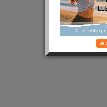
1 - 1 de 1
«
‹ Préc.
1
Suiv. ›
»
Je 