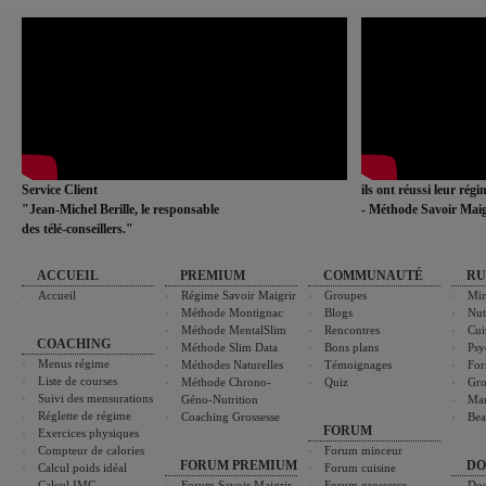
Service Client
ils ont réussi leur rég
"Jean-Michel Berille, le responsable
- Méthode Savoir Maig
des télé-conseillers."
ACCUEIL
PREMIUM
COMMUNAUTÉ
RU
Accueil
Régime Savoir Maigrir
Groupes
Min
Méthode Montignac
Blogs
Nut
Méthode MentalSlim
Rencontres
Cui
COACHING
Méthode Slim Data
Bons plans
Psy
Menus régime
Méthodes Naturelles
Témoignages
For
Liste de courses
Méthode Chrono-
Quiz
Gro
Suivi des mensurations
Géno-Nutrition
Ma
Réglette de régime
Coaching Grossesse
Bea
FORUM
Exercices physiques
Compteur de calories
Forum minceur
FORUM PREMIUM
DO
Calcul poids idéal
Forum cuisine
Calcul IMC
Forum Savoir Maigrir
Forum grossesse
Dos