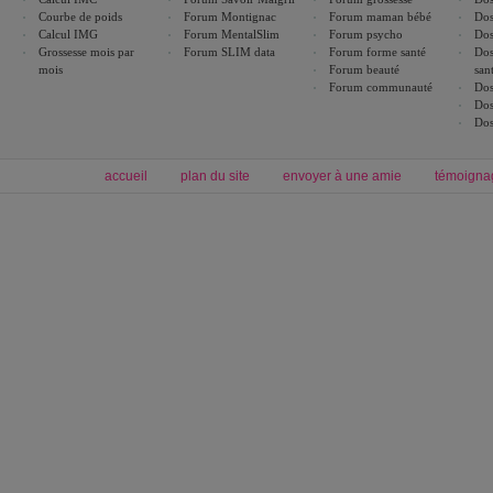
Courbe de poids
Forum Montignac
Forum maman bébé
Dos
Calcul IMG
Forum MentalSlim
Forum psycho
Dos
Grossesse mois par
Forum SLIM data
Forum forme santé
Dos
mois
Forum beauté
san
Forum communauté
Dos
Dos
Dos
accueil
plan du site
envoyer à une amie
témoigna
Forum minceur
Forum cuisine
Commencer un régime
boissons, vins et cocktails
Alimentation équilibrée et nutrition
astuces et bons plans
Minceur
Recette cuisine
exercices physiques
recette facile
produits minceur
Recette poulet
Tags
:
ventre plat
|
maigrir des fesses
|
abdominaux
|
régime américain
|
régime mayo
|
Découvrez aussi
:
exercices abdominaux
|
recette wok
|
ANXA Partenaires
:
Recette
de cuisine |
Recette cuisine
|