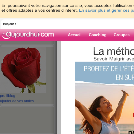
En poursuivant votre navigation sur ce site, vous acceptez l'utilisati
et offres adaptés à vos centres d'intérêt.
En savoir plus et gérer ces 
Bonjour !
Accueil
Coaching
Groupes
Accueil
>
espaces
>
virginie678
Blog de virginie
aide blog
1 - 1 de 1
«
‹ Préc.
1
Suiv. ›
»
profil
blog
ajouter de vos amies
Je m’appelle...
publié le 05/11/2008 à 17:00
Je m’appelle...VIRGINIE J AI 26 ANS ET JE
lire la suite