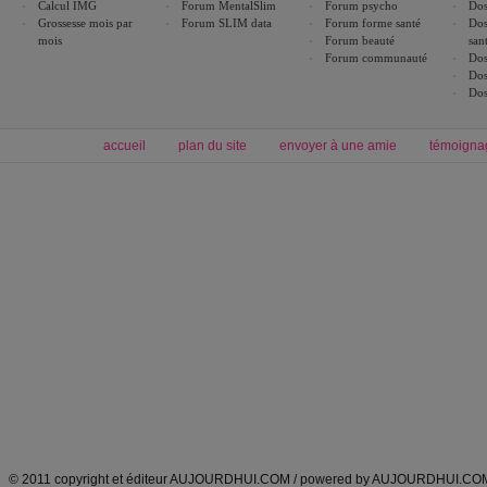
Calcul IMG
Forum MentalSlim
Forum psycho
Dos
Grossesse mois par
Forum SLIM data
Forum forme santé
Dos
mois
Forum beauté
san
Forum communauté
Dos
Dos
Dos
accueil
plan du site
envoyer à une amie
témoigna
Forum minceur
Forum cuisine
Commencer un régime
boissons, vins et cocktails
Alimentation équilibrée et nutrition
astuces et bons plans
Minceur
Recette cuisine
exercices physiques
recette facile
produits minceur
Recette poulet
Tags
:
ventre plat
|
maigrir des fesses
|
abdominaux
|
régime américain
|
régime mayo
|
Découvrez aussi
:
exercices abdominaux
|
recette wok
|
ANXA Partenaires
:
Recette
de cuisine |
Recette cuisine
|
© 2011 copyright et éditeur AUJOURDHUI.COM / powered by AUJOURDHUI.CO