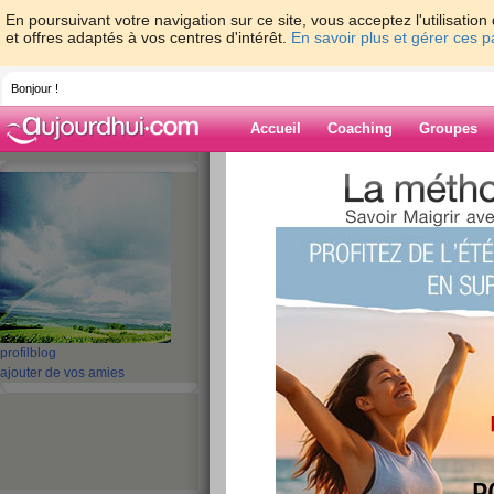
En poursuivant votre navigation sur ce site, vous acceptez l'utilisati
et offres adaptés à vos centres d'intérêt.
En savoir plus et gérer ces 
Bonjour !
Accueil
Coaching
Groupes
Accueil
>
espaces
>
villagevert
Blog de villagev
aide blog
1 - 2 de 2
«
‹ Préc.
1
Suiv. ›
»
profil
blog
ajouter de vos amies
Quizz: Incollable s
publié le 16/11/2009 à 16:05