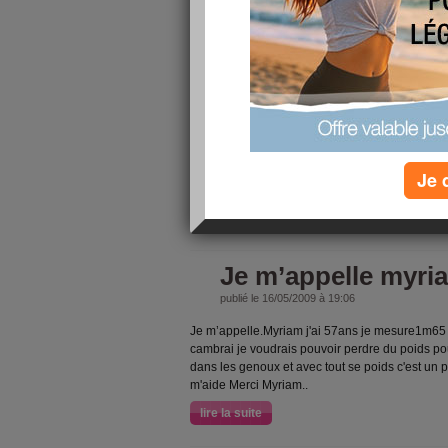
8/10
j'ai fait
a
Incollable
Je 
lire la suite
Je m’appelle myri
publié le 16/05/2009 à 19:06
Je m’appelle.Myriam j'ai 57ans je mesure1m65 
cambrai je voudrais pouvoir perdre du poids pour
dans les genoux et avec tout se poids c'est un
m'aide Merci Myriam..
lire la suite