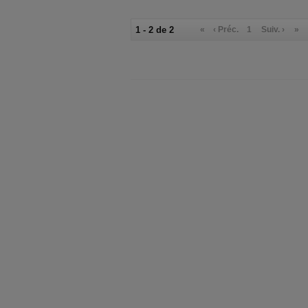
1 - 2 de 2
«
‹ Préc.
1
Suiv. ›
»