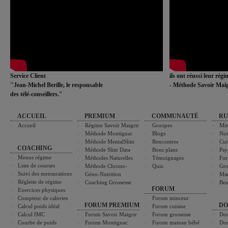
Service Client
ils ont réussi leur rég
"Jean-Michel Berille, le responsable
- Méthode Savoir Maig
des télé-conseillers."
ACCUEIL
PREMIUM
COMMUNAUTÉ
RU
Accueil
Régime Savoir Maigrir
Groupes
Min
Méthode Montignac
Blogs
Nut
Méthode MentalSlim
Rencontres
Cui
COACHING
Méthode Slim Data
Bons plans
Psy
Menus régime
Méthodes Naturelles
Témoignages
For
Liste de courses
Méthode Chrono-
Quiz
Gro
Suivi des mensurations
Géno-Nutrition
Ma
Réglette de régime
Coaching Grossesse
Bea
FORUM
Exercices physiques
Compteur de calories
Forum minceur
FORUM PREMIUM
DO
Calcul poids idéal
Forum cuisine
Calcul IMC
Forum Savoir Maigrir
Forum grossesse
Dos
Courbe de poids
Forum Montignac
Forum maman bébé
Dos