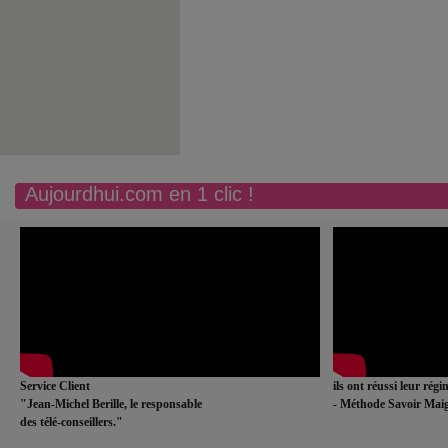
Aujourdhui.com en 1 clic !
Service Client
ils ont réussi leur rég
"Jean-Michel Berille, le responsable
- Méthode Savoir Maig
des télé-conseillers."