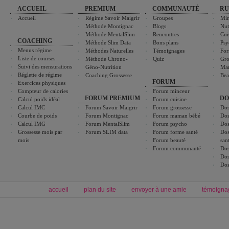
ACCUEIL
PREMIUM
COMMUNAUTÉ
RU
Accueil
Régime Savoir Maigrir
Groupes
Min
Méthode Montignac
Blogs
Nut
Méthode MentalSlim
Rencontres
Cui
COACHING
Méthode Slim Data
Bons plans
Psy
Menus régime
Méthodes Naturelles
Témoignages
For
Liste de courses
Méthode Chrono-
Quiz
Gro
Suivi des mensurations
Géno-Nutrition
Ma
Réglette de régime
Coaching Grossesse
Bea
FORUM
Exercices physiques
Compteur de calories
Forum minceur
FORUM PREMIUM
DO
Calcul poids idéal
Forum cuisine
Calcul IMC
Forum Savoir Maigrir
Forum grossesse
Dos
Courbe de poids
Forum Montignac
Forum maman bébé
Dos
Calcul IMG
Forum MentalSlim
Forum psycho
Dos
Grossesse mois par
Forum SLIM data
Forum forme santé
Dos
mois
Forum beauté
san
Forum communauté
Dos
Dos
Dos
accueil
plan du site
envoyer à une amie
témoigna
Forum minceur
Forum cuisine
Commencer un régime
boissons, vins et cocktails
Alimentation équilibrée et nutrition
astuces et bons plans