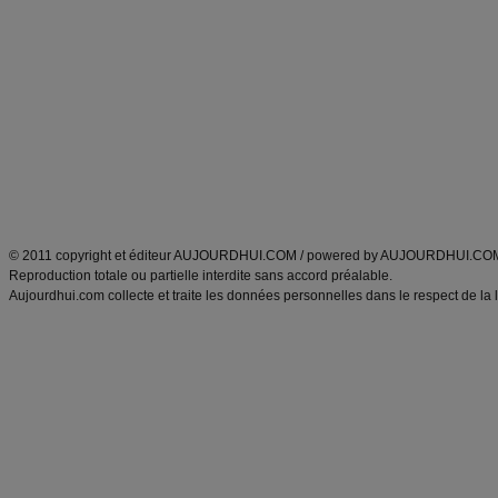
Minceur
Recette cuisine
exercices physiques
recette facile
produits minceur
Recette poulet
Tags
:
ventre plat
|
maigrir des fesses
|
abdominaux
|
régime américain
|
régime mayo
|
Découvrez aussi
:
exercices abdominaux
|
recette wok
|
ANXA Partenaires
:
Recette
de cuisine |
Recette cuisine
|
© 2011 copyright et éditeur AUJOURDHUI.COM / powered by AUJOURDHUI.CO
Reproduction totale ou partielle interdite sans accord préalable.
Aujourdhui.com collecte et traite les données personnelles dans le respect de la 