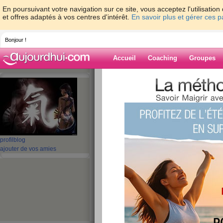
En poursuivant votre navigation sur ce site, vous acceptez l'utilisati
et offres adaptés à vos centres d'intérêt.
En savoir plus et gérer ces 
Bonjour !
Accueil
Coaching
Groupes
Accueil
>
espaces
>
verdo
> Desolé!!!
Blog de verdo
aide blog
Desolé!!!
profil
blog
ajouter de vos amies
publié le 23/02/2009 à 21:27