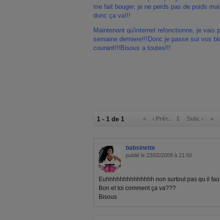
me fait bouger, je ne perds pas de poids mai
donc ça va!!!
Maintenant qu'internet refonctionne, je vais 
semaine derniere!!!Donc je passe sur vos blo
courant!!!Bisous a toutes!!!
1 - 1 de 1
«
‹ Préc.
1
Suiv. ›
»
babsinette
publié le 23/02/2009 à 21:50
Euhhhhhhhhhhhhhh non surtout pas qu il faut
Bon et toi comment ça va???
Bisous