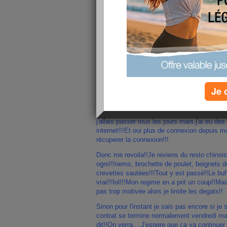
Je 
Salut les filles!!
Desole de pas etre venu depuis lundi dernier!
j'allais passer tous les jours mais j'ai eu d
internet!!!Et oui plus de connexion depuis m
récuperer la connexion!!!
Donc me revoila!!Je reviens du resto chinoi
ogre!!!nems, brochette de poulet, beignets d
crevettes sautées!!!Tout y est passé!!Le buf
vrai!!!lol!!!
Mon regime en a prit un coup!!Mais
pas trop motivée alors je limite les degats!!
Sinon pour l'instant je sais pas encore si j
contrat se termine normalement vendredi ma
dit!!On verra....J'espere que ça va continuer