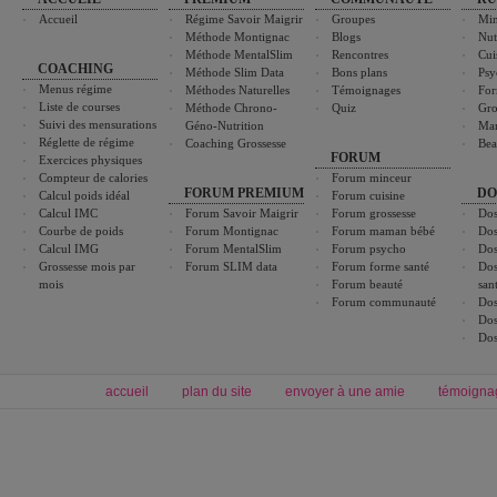
Accueil
Régime Savoir Maigrir
Groupes
Min
Méthode Montignac
Blogs
Nut
Méthode MentalSlim
Rencontres
Cui
COACHING
Méthode Slim Data
Bons plans
Psy
Menus régime
Méthodes Naturelles
Témoignages
For
Liste de courses
Méthode Chrono-
Quiz
Gro
Suivi des mensurations
Géno-Nutrition
Ma
Réglette de régime
Coaching Grossesse
Bea
FORUM
Exercices physiques
Compteur de calories
Forum minceur
FORUM PREMIUM
DO
Calcul poids idéal
Forum cuisine
Calcul IMC
Forum Savoir Maigrir
Forum grossesse
Dos
Courbe de poids
Forum Montignac
Forum maman bébé
Dos
Calcul IMG
Forum MentalSlim
Forum psycho
Dos
Grossesse mois par
Forum SLIM data
Forum forme santé
Dos
mois
Forum beauté
san
Forum communauté
Dos
Dos
Dos
accueil
plan du site
envoyer à une amie
témoigna
Forum minceur
Forum cuisine
Commencer un régime
boissons, vins et cocktails
Alimentation équilibrée et nutrition
astuces et bons plans