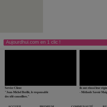
Aujourdhui.com en 1 clic !
Service Client
ils ont réussi leur rég
"Jean-Michel Berille, le responsable
- Méthode Savoir Maig
des télé-conseillers."
ACCUEIL
PREMIUM
COMMUNAUTÉ
RU