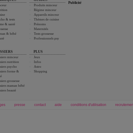
Publicité
ceur
Produits minceur
rition
Régime minceur
sine
Appareils minceur
cho & tests
Thèmes de cuisine
me & santé
Prénoms
ssesse
Maternités
man & bébé
Tests grossesse
uté
Professionnels psy
SSIERS
PLUS
siers minceur
Jeux
siers nutrition
Infos
siers psycho
Astro
siers forme &
Shopping
té
siers grossesse
siers maman bébé
siers beauté
ges
presse
contact
aide
conditions d'utilisation
recrutemen
Forum grossesse et bébé
Forum psychologie
envie de bébé et de devenir maman
développement personnel et spiritua
accouchement et naissance de bébé
couple et sexualité