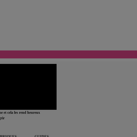
ime et cela les rend heureux
rir
BRIQUES
GUIDES