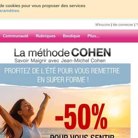
on de cookies pour vous proposer des services
paramètres.
M'inscrire
|
Me connecter
|
?
Communauté
Rubriques
Boutique
Plus...
epas
l et en plus j'adord !!
(0) commentaires
ARCHIVES