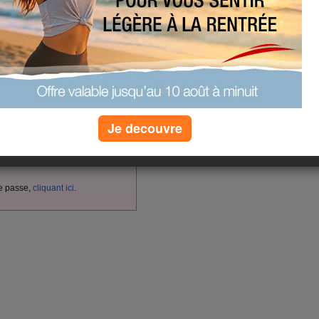
vés aux membres d'Aujourdhui.com.
cliquant ici
itement
en
.
nnectez-vous ici :
Je decouvre
de passe,
cliquant ici
.