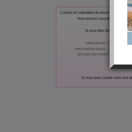
L’accès et l’utilisation du forum sont réser
Vous pouvez vous
inscrire gratu
Si vous êtes déjà membre, co
votre pseudo :
votre mot de passe :
(envoyé par email)
Si vous avez oublié votre mot 