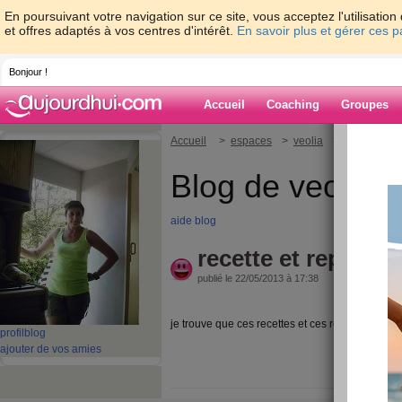
En poursuivant votre navigation sur ce site, vous acceptez l'utilisati
et offres adaptés à vos centres d'intérêt.
En savoir plus et gérer ces 
Bonjour !
Accueil
Coaching
Groupes
Accueil
>
espaces
>
veolia
> recette et r
Blog de veolia
aide blog
recette et repas
publié le 22/05/2013 à 17:38
je trouve que ces recettes et ces repas sont genia
profil
blog
ajouter de vos amies