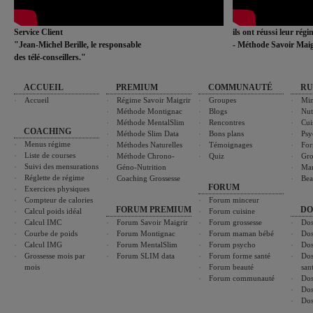
Service Client
ils ont réussi leur rég
"Jean-Michel Berille, le responsable
- Méthode Savoir Maig
des télé-conseillers."
ACCUEIL
PREMIUM
COMMUNAUTÉ
RU
Accueil
Régime Savoir Maigrir
Groupes
Min
Méthode Montignac
Blogs
Nut
Méthode MentalSlim
Rencontres
Cui
COACHING
Méthode Slim Data
Bons plans
Psy
Menus régime
Méthodes Naturelles
Témoignages
For
Liste de courses
Méthode Chrono-
Quiz
Gro
Suivi des mensurations
Géno-Nutrition
Ma
Réglette de régime
Coaching Grossesse
Bea
FORUM
Exercices physiques
Compteur de calories
Forum minceur
FORUM PREMIUM
DO
Calcul poids idéal
Forum cuisine
Calcul IMC
Forum Savoir Maigrir
Forum grossesse
Dos
Courbe de poids
Forum Montignac
Forum maman bébé
Dos
Calcul IMG
Forum MentalSlim
Forum psycho
Dos
Grossesse mois par
Forum SLIM data
Forum forme santé
Dos
mois
Forum beauté
san
Forum communauté
Dos
Dos
Dos