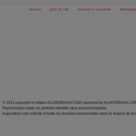
accueil
plan du site
envoyer à une amie
témoigna
Forum minceur
Forum cuisine
Commencer un régime
boissons, vins et cocktails
Alimentation équilibrée et nutrition
astuces et bons plans
Minceur
Recette cuisine
exercices physiques
recette facile
produits minceur
Recette poulet
Tags
:
ventre plat
|
maigrir des fesses
|
abdominaux
|
régime américain
|
régime mayo
|
Découvrez aussi
:
exercices abdominaux
|
recette wok
|
ANXA Partenaires
:
Recette
de cuisine |
Recette cuisine
|
© 2011 copyright et éditeur AUJOURDHUI.COM / powered by AUJOURDHUI.CO
Reproduction totale ou partielle interdite sans accord préalable.
Aujourdhui.com collecte et traite les données personnelles dans le respect de la 