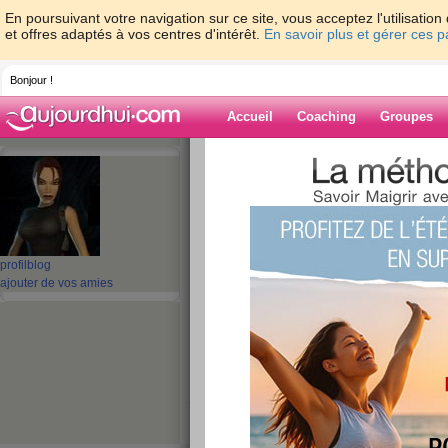
En poursuivant votre navigation sur ce site, vous acceptez l'utilisati
et offres adaptés à vos centres d'intérêt.
En savoir plus et gérer ces 
Bonjour !
Accueil
Coaching
Groupes
Accueil
>
espaces
>
vanillediles
> pas fait
Blog de vanilled
aide blog
profil
blog
pas fait d'internet..
ajouter de vos amies
publié le 18/02/2008 à 02:19
journée plage aujourd'hui....
ben oui le soleil
depuis que je suis rentrée je bosse alors juste u
à bientôt bisous les filles