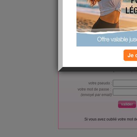
L’accès et l’utilisation du forum sont réser
Je 
Vous pouvez vous
inscrire gratu
Si vous êtes déjà membre, co
votre pseudo :
votre mot de passe :
(envoyé par email)
Si vous avez oublié votre mot 