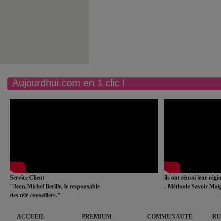
Aujourdhui.com en 1 clic !
Service Client
ils ont réussi leur rég
"Jean-Michel Berille, le responsable
- Méthode Savoir Maig
des télé-conseillers."
ACCUEIL
PREMIUM
COMMUNAUTÉ
RU