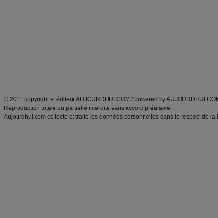
Minceur
Recette cuisine
exercices physiques
recette facile
produits minceur
Recette poulet
Tags
:
ventre plat
|
maigrir des fesses
|
abdominaux
|
régime américain
|
régime mayo
|
Découvrez aussi
:
exercices abdominaux
|
recette wok
|
ANXA Partenaires
:
Recette
de cuisine |
Recette cuisine
|
© 2011 copyright et éditeur AUJOURDHUI.COM / powered by AUJOURDHUI.CO
Reproduction totale ou partielle interdite sans accord préalable.
Aujourdhui.com collecte et traite les données personnelles dans le respect de la 