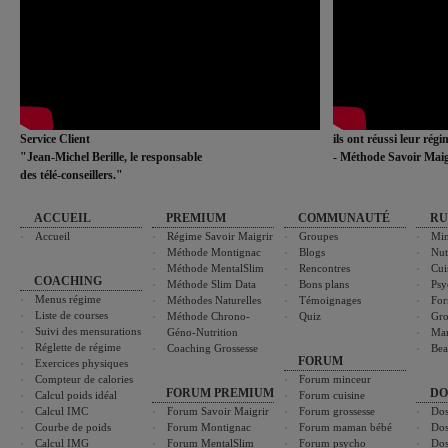
Service Client
ils ont réussi leur rég
"Jean-Michel Berille, le responsable
- Méthode Savoir Maig
des télé-conseillers."
ACCUEIL
PREMIUM
COMMUNAUTÉ
RU
Accueil
Régime Savoir Maigrir
Groupes
Min
Méthode Montignac
Blogs
Nut
Méthode MentalSlim
Rencontres
Cui
COACHING
Méthode Slim Data
Bons plans
Psy
Menus régime
Méthodes Naturelles
Témoignages
For
Liste de courses
Méthode Chrono-
Quiz
Gro
Suivi des mensurations
Géno-Nutrition
Ma
Réglette de régime
Coaching Grossesse
Bea
FORUM
Exercices physiques
Compteur de calories
Forum minceur
FORUM PREMIUM
DO
Calcul poids idéal
Forum cuisine
Calcul IMC
Forum Savoir Maigrir
Forum grossesse
Dos
Courbe de poids
Forum Montignac
Forum maman bébé
Dos
Calcul IMG
Forum MentalSlim
Forum psycho
Dos