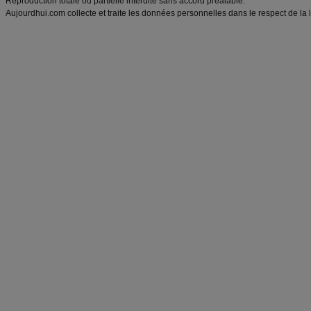
Reproduction totale ou partielle interdite sans accord préalable.
Aujourdhui.com collecte et traite les données personnelles dans le respect de la 