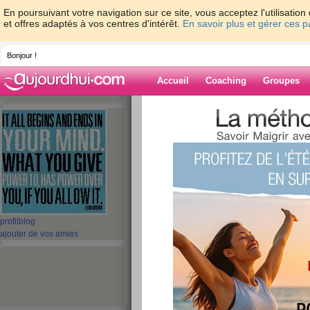
En poursuivant votre navigation sur ce site, vous acceptez l'utilisati
et offres adaptés à vos centres d'intérêt.
En savoir plus et gérer ces 
Bonjour !
Accueil
Coaching
Groupes
Accueil
>
espaces
>
vanile
> raté...
Blog de vanile
aide blog
raté...
publié le 06/10/2008 à 12:08
profil
blog
ajouter de vos amies
pour le booster cette semaine, c'est grève 
stoomp dans le frigo, je vais manger che
vendredi je sort et à l'eau plate sa ne m'e
je vais quand meme faire attention et allé 
façon je suis en vacances jusqu'au 26 donc