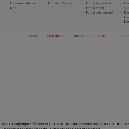
Grossesse mois par
Forum SLIM data
Forum forme santé
Dos
mois
Forum beauté
san
Forum communauté
Dos
Dos
Dos
accueil
plan du site
envoyer à une amie
témoigna
Forum minceur
Forum cuisine
Commencer un régime
boissons, vins et cocktails
Alimentation équilibrée et nutrition
astuces et bons plans
Minceur
Recette cuisine
exercices physiques
recette facile
produits minceur
Recette poulet
Tags
:
ventre plat
|
maigrir des fesses
|
abdominaux
|
régime américain
|
régime mayo
|
Découvrez aussi
:
exercices abdominaux
|
recette wok
|
ANXA Partenaires
:
Recette
de cuisine |
Recette cuisine
|
© 2011 copyright et éditeur AUJOURDHUI.COM / powered by AUJOURDHUI.CO