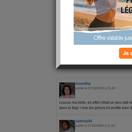
théatre, c'est le soir a 18h ;p
bonne semaine a vous toutes
Je 
1 - 3 de 3
«
‹ Préc.
1
Suiv. ›
»
AnneWul
publié le 07/10/2008 à 15:49
coucou ma belle, en effet c'était un peu raté
dans le frigo ! vive les grèves lol profite bien
sabrina94
publié le 07/10/2008 à 11:53