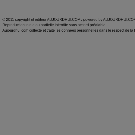
ANXA Partenaires
:
Recette
de cuisine |
Recette cuisine
|
© 2011 copyright et éditeur AUJOURDHUI.COM / powered by AUJOURDHUI.CO
Reproduction totale ou partielle interdite sans accord préalable.
Aujourdhui.com collecte et traite les données personnelles dans le respect de la 