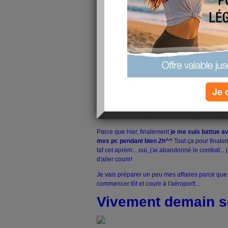
Hier, on oublie...
aj ça vas vite passé
... 11h>2
pause, huhu... horaire débile!
Puis surtout
y a demain... Wèèèèè....
je vais re
binome, youhouuuu...
5 ans qu'on se motive et 
Oui, demain je me lève aux aurores pour bosser 
ensuite
je m'envole vers le SUD...
TOULOUSE
peu dans l'avion, ou pas, haha
Je 
Ensuite,
dimanche y a les 10Km de Blagnac,
a
que je vais certainement me trainer car
j'ai pas
Bha, le but est de participer! Audrey, je crois que 
Parce que hier, finalement
je me suis battue a
mes pc pendant bien 2h^^
Tout ça pour finale
taf cet aprèm... oui, j'ai abandonné le combat... 
d'aller courir!
Je vais préparer un peu mes affaires parce qu
commencer tôt et courir à l'aéroport!...
Vivement demain s