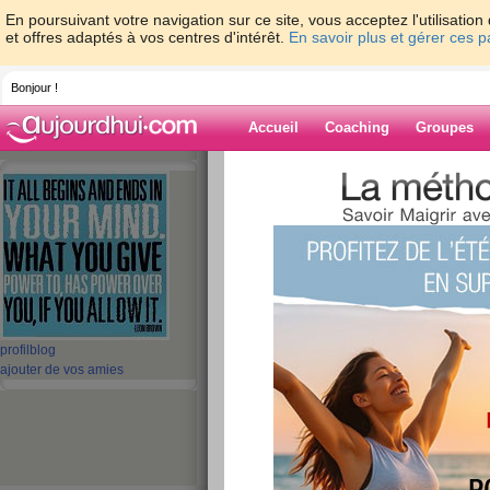
En poursuivant votre navigation sur ce site, vous acceptez l'utilisati
et offres adaptés à vos centres d'intérêt.
En savoir plus et gérer ces 
Bonjour !
Accueil
Coaching
Groupes
Accueil
>
espaces
>
vanile
> Demain... 0
Blog de vanile
aide blog
Demain... 07/03
publié le 06/03/2014 à 09:31
profil
blog
ajouter de vos amies
Hello les Girls...
Merci pour votre soutiens
... un jour n'est pas 
tours...
il monte il descent... ça m'énerve!...