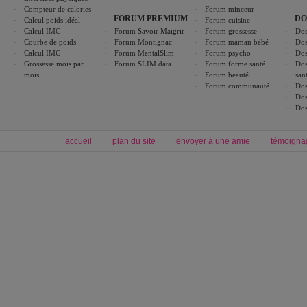
Compteur de calories
Forum minceur
FORUM PREMIUM
DO
Calcul poids idéal
Forum cuisine
Calcul IMC
Forum Savoir Maigrir
Forum grossesse
Dos
Courbe de poids
Forum Montignac
Forum maman bébé
Dos
Calcul IMG
Forum MentalSlim
Forum psycho
Dos
Grossesse mois par
Forum SLIM data
Forum forme santé
Dos
mois
Forum beauté
san
Forum communauté
Dos
Dos
Dos
accueil
plan du site
envoyer à une amie
témoigna
Forum minceur
Forum cuisine
Commencer un régime
boissons, vins et cocktails
Alimentation équilibrée et nutrition
astuces et bons plans
Minceur
Recette cuisine
exercices physiques
recette facile
produits minceur
Recette poulet
Tags
:
ventre plat
|
maigrir des fesses
|
abdominaux
|
régime américain
|
régime mayo
|
Découvrez aussi
:
exercices abdominaux
|
recette wok
|