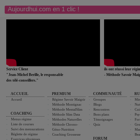
Aujourdhui.com en 1 clic !
Service Client
ils ont réussi leur rég
"Jean-Michel Berille, le responsable
- Méthode Savoir Maig
des télé-conseillers."
ACCUEIL
PREMIUM
COMMUNAUTÉ
RU
Accueil
Régime Savoir Maigrir
Groupes
Min
Méthode Montignac
Blogs
Nut
Méthode MentalSlim
Rencontres
Cui
COACHING
Méthode Slim Data
Bons plans
Psy
Menus régime
Méthodes Naturelles
Témoignages
For
Liste de courses
Méthode Chrono-
Quiz
Gro
Suivi des mensurations
Géno-Nutrition
Ma
Réglette de régime
Coaching Grossesse
Bea
FORUM
Exercices physiques