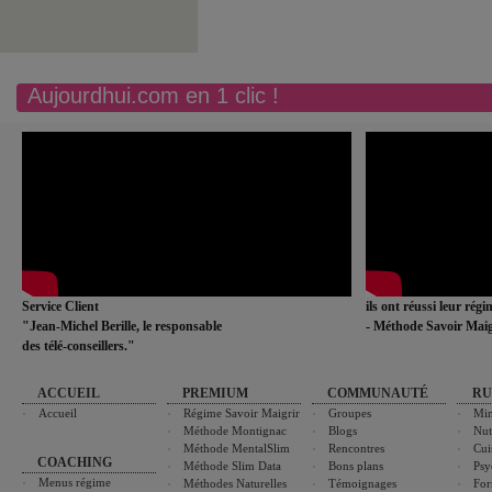
Aujourdhui.com en 1 clic !
Service Client
ils ont réussi leur rég
"Jean-Michel Berille, le responsable
- Méthode Savoir Maig
des télé-conseillers."
ACCUEIL
PREMIUM
COMMUNAUTÉ
RU
Accueil
Régime Savoir Maigrir
Groupes
Min
Méthode Montignac
Blogs
Nut
Méthode MentalSlim
Rencontres
Cui
COACHING
Méthode Slim Data
Bons plans
Psy
Menus régime
Méthodes Naturelles
Témoignages
For