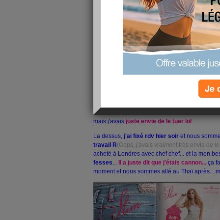
toujours! Allez, je vais recommencé, plus série
régulière, Oops
Le soir, je suis allée à l'
aqua jump
(les trampoli
semaines que je n'avait pas été.. La, le prof m'a
pas maigris,
j'ai p-être fait du muscle?!...
"tu c
Merci le sport,
je dis, hihi
Sérieux, meme en mesures, je ne bouge pas!
Je 
toujours belle et bien la >_<
Ensuite mon meilleur ami au tel
"t'as plus de v
fesses"
(Je squat pas assé, je sais!)
C'est bien
mais j'avais
juste envie de le tuer lol
La dessus,
j'ai fixé rdv hier soir
et nous sommes
travail R
(Oops, j'avais vraiment très envie de le
acheté à Londres avec chef chef... et la mon best
fesses
...
Il a juste dit que j'étais cannon...
ça fa
moment et nous sommes allé au Thaï après... m