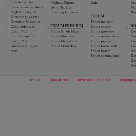
Liste de courses
Méthode Chrono-
Quiz
Gro
Suivi des mensurations
Géno-Nutrition
Ma
Réglette de régime
Coaching Grossesse
Bea
FORUM
Exercices physiques
Compteur de calories
Forum minceur
FORUM PREMIUM
DO
Calcul poids idéal
Forum cuisine
Calcul IMC
Forum Savoir Maigrir
Forum grossesse
Dos
Courbe de poids
Forum Montignac
Forum maman bébé
Dos
Calcul IMG
Forum MentalSlim
Forum psycho
Dos
Grossesse mois par
Forum SLIM data
Forum forme santé
Dos
mois
Forum beauté
san
Forum communauté
Dos
Dos
Dos
accueil
plan du site
envoyer à une amie
témoigna
Forum minceur
Forum cuisine
Commencer un régime
boissons, vins et cocktails
Alimentation équilibrée et nutrition
astuces et bons plans
Minceur
Recette cuisine
exercices physiques
recette facile
produits minceur
Recette poulet