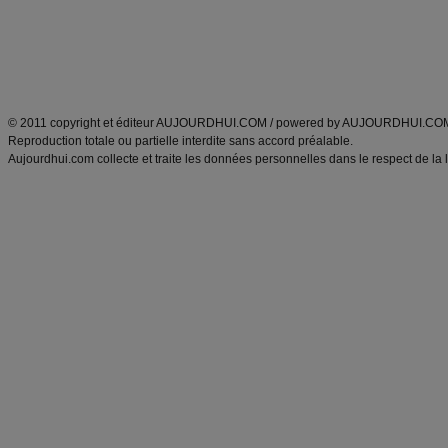
Tags
:
ventre plat
|
maigrir des fesses
|
abdominaux
|
régime américain
|
régime mayo
|
Découvrez aussi
:
exercices abdominaux
|
recette wok
|
ANXA Partenaires
:
Recette
de cuisine |
Recette cuisine
|
© 2011 copyright et éditeur AUJOURDHUI.COM / powered by AUJOURDHUI.CO
Reproduction totale ou partielle interdite sans accord préalable.
Aujourdhui.com collecte et traite les données personnelles dans le respect de la 