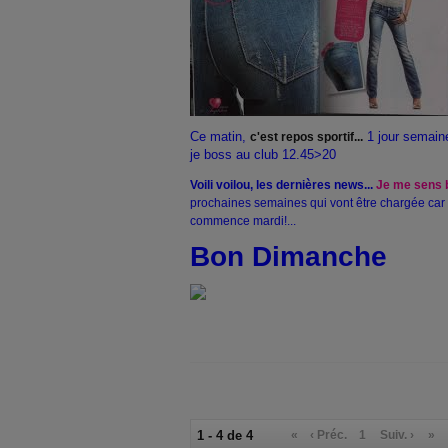
Ce matin,
1 jour semaine
c'est repos sportif...
je boss au club 12.45>20
Voili voilou, les dernières news...
Je me sens b
prochaines semaines qui vont être chargée car le 
commence mardi!...
Bon Dimanche
1 - 4 de 4
«
‹ Préc.
1
Suiv. ›
»