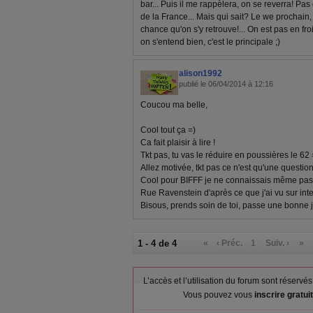
bar... Puis il me rappèlera, on se reverra! Pas c
de la France... Mais qui sait? Le we prochain, 
chance qu'on s'y retrouve!... On est pas en fro
on s'entend bien, c'est le principale ;)
alison1992
publié le 06/04/2014 à 12:16
Coucou ma belle,
Cool tout ça =)
Ca fait plaisir à lire !
Tkt pas, tu vas le réduire en poussières le 62 
Allez motivée, tkt pas ce n'est qu'une questio
Cool pour BIFFF je ne connaissais même pas,
Rue Ravenstein d'après ce que j'ai vu sur inte
Bisous, prends soin de toi, passe une bonne 
1 - 4 de 4
«
‹ Préc.
1
Suiv. ›
»
L’accès et l’utilisation du forum sont réser
Vous pouvez vous
inscrire gratu