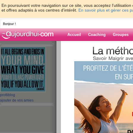
En poursuivant votre navigation sur ce site, vous acceptez l'utilisati
et offres adaptés à vos centres d'intérêt.
En savoir plus et gérer ces 
Bonjour !
Accueil
Coaching
Groupes
Accueil
>
espaces
>
vanile
> Dimanche..
Blog de vanile
aide blog
Dimanche...06/04
publié le 06/04/2014 à 11:19
profil
blog
ajouter de vos amies
Hello YOU...
Tu aimes les articles en images?... j'en ai un au
Quoi de neuf...
Je suis allée
courir
vendredi, le