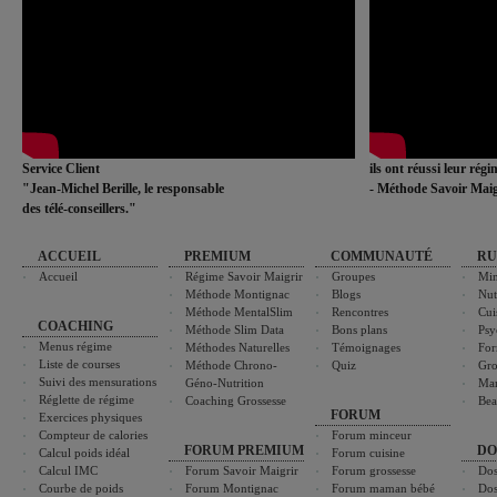
Service Client
ils ont réussi leur rég
"Jean-Michel Berille, le responsable
- Méthode Savoir Maig
des télé-conseillers."
ACCUEIL
PREMIUM
COMMUNAUTÉ
RU
Accueil
Régime Savoir Maigrir
Groupes
Min
Méthode Montignac
Blogs
Nut
Méthode MentalSlim
Rencontres
Cui
COACHING
Méthode Slim Data
Bons plans
Psy
Menus régime
Méthodes Naturelles
Témoignages
For
Liste de courses
Méthode Chrono-
Quiz
Gro
Suivi des mensurations
Géno-Nutrition
Ma
Réglette de régime
Coaching Grossesse
Bea
FORUM
Exercices physiques
Compteur de calories
Forum minceur
FORUM PREMIUM
DO
Calcul poids idéal
Forum cuisine
Calcul IMC
Forum Savoir Maigrir
Forum grossesse
Dos
Courbe de poids
Forum Montignac
Forum maman bébé
Dos