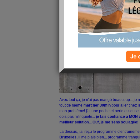
C'était bien partit, c'est vrai... mais beaucoup
tro
mieux ainsi.
Je 
Avec tout ça, je n'ai pas mangé beaucoup... je n'a
tout de meme
marcher 30min
pour aller chez l
mon problème! j'ai une poche et perte osseuse 
dois pas m'inquiété...
je fais confiance a MON d
meilleur solution... Ouf, je me sens soulagée!
La dessus, j'ai reçu le programme d'entrainem
Bruxelles
, il me plais bien... programme tranqu