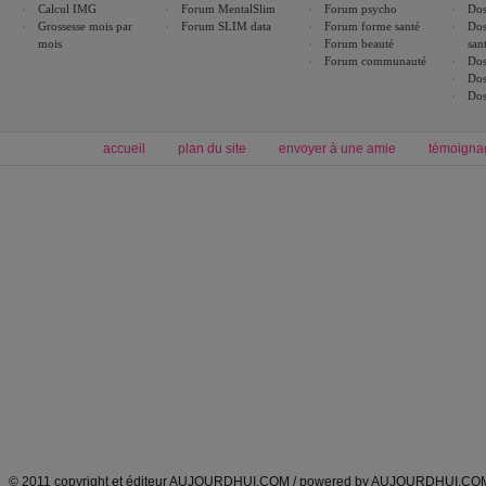
Calcul IMG
Forum MentalSlim
Forum psycho
Dos
Grossesse mois par
Forum SLIM data
Forum forme santé
Dos
mois
Forum beauté
san
Forum communauté
Dos
Dos
Dos
accueil
plan du site
envoyer à une amie
témoigna
Forum minceur
Forum cuisine
Commencer un régime
boissons, vins et cocktails
Alimentation équilibrée et nutrition
astuces et bons plans
Minceur
Recette cuisine
exercices physiques
recette facile
produits minceur
Recette poulet
Tags
:
ventre plat
|
maigrir des fesses
|
abdominaux
|
régime américain
|
régime mayo
|
Découvrez aussi
:
exercices abdominaux
|
recette wok
|
ANXA Partenaires
:
Recette
de cuisine |
Recette cuisine
|
© 2011 copyright et éditeur AUJOURDHUI.COM / powered by AUJOURDHUI.CO