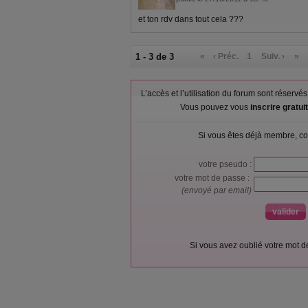
et ton rdv dans tout cela ???
1 - 3 de 3
«
‹ Préc.
1
Suiv. ›
»
L’accès et l’utilisation du forum sont réser
Vous pouvez vous
inscrire gratu
Si vous êtes déjà membre, co
votre pseudo :
votre mot de passe :
(envoyé par email)
Si vous avez oublié votre mot 