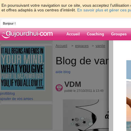
En poursuivant votre navigation sur ce site, vous acceptez l'utilisati
et offres adaptés à vos centres d'intérêt.
En savoir plus et gérer ces 
Bonjour !
Accueil
Coaching
Groupes
Accueil
>
espaces
>
vanile
> VDM
Blog de vanile
aide blog
VDM
publié le 27/10/2011 à 13:49
profil
blog
ajouter de vos amies