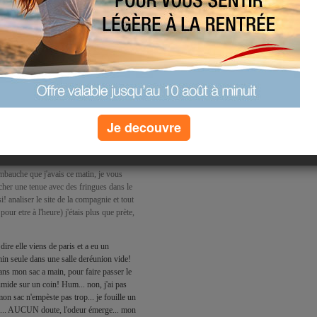
Je decouvre
e rire) j'ai vraiement des envie de
embauche que j'avais ce matin, je vous
ercher une tenue avec des fringues dans le
si! analiser le site de la compagnie et tout
pour etre à l'heure) j'étais plus que prète,
 dire elle viens de paris et a eu un
min seule dans une salle deréunion vide!
ans mon sac a main, pour faire passer le
mide sur un coin! Hum... non, j'ai pas
mon sac n'empèste pas trop... je fouille un
 ça... AUCUN doute, l'odeur émerge... mon