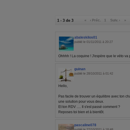
1 - 3 de 3
«
‹ Préc.
1
Suiv. ›
»
abaleskilos01
publié le 01/11/2011 à 20:27
Ohhhh ! La coquine ! J'espère que le véto va 
guinan
publié le 28/10/2011 à 01:42
Hello,
Pas facile de trouver un équilibre avec ton cha
une solution pour vous deux.
Et ton RDV ..... Il s'est passé comment ?
Reposes toi bien et à bientôt.
pascaline078
publié le 27/10/2011 à 18:48