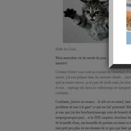
Hello les Girls...
Mon annecdote vie de merde du jour...(je vous défends d
meurtre!
Certaine d'entre vous sont au courant de l'entretient d'
assure, j'ai tout préparé dans les moindre détails... ch
quel je rentre correct, ça n'a pas été facile mais j'ai réus
et tout... repérage des lieux la veille(temps de transport 
confiante...
Confiante, j'arrive en avance... le drh est en retard, faut
problème de taxi à la gare! ce qui me fai! poireauté 30
je sais que j'ai des brochure(massage soin de beauté) d
temps(pourquoi pas)... et la THE surprise, brochure hu
de bouteille d'eau, ma bouteille de parfum est intact et 
tout petit peu plus en me doutant de ce qui a pu faire