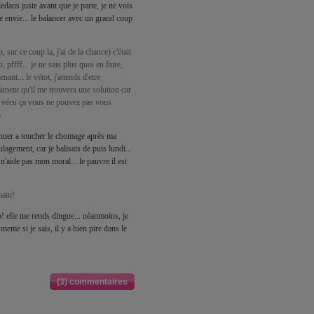
dans juste avant que je parte, je ne vois
ne envie... le balancer avec un grand coup
 sur ce coup la, j'ai de la chance) c'était
, pffff... je ne sais plus quoi en faire,
nant... le vétot, j'attends d'etre
raiment qu'il me trouvera une solution car
is vécu ça vous ne pouvez pas vous
)
inuer a toucher le chomage après ma
agement, car je balisais de puis lundi...
n'aide pas mon moral... le pauvre il est
main!
ep! elle me rends dingue... néanmoins, je
, meme si je sais, il y a bien pire dans le
(3) commentaires