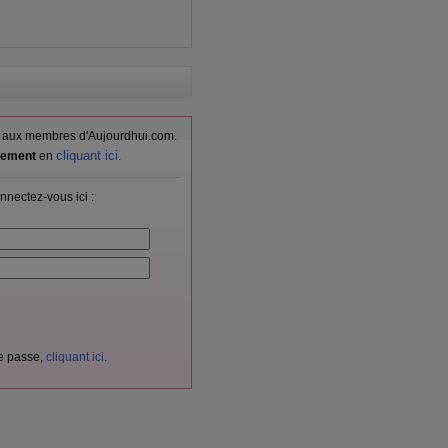
vés aux membres d'Aujourdhui.com.
cliquant ici
itement
en
.
nnectez-vous ici :
de passe,
cliquant ici
.