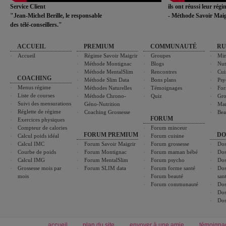
Service Client
ils ont réussi leur rég
"Jean-Michel Berille, le responsable
- Méthode Savoir Maig
des télé-conseillers."
ACCUEIL
PREMIUM
COMMUNAUTÉ
RU
Accueil
Régime Savoir Maigrir
Groupes
Min
Méthode Montignac
Blogs
Nut
Méthode MentalSlim
Rencontres
Cui
COACHING
Méthode Slim Data
Bons plans
Psy
Menus régime
Méthodes Naturelles
Témoignages
For
Liste de courses
Méthode Chrono-
Quiz
Gro
Suivi des mensurations
Géno-Nutrition
Ma
Réglette de régime
Coaching Grossesse
Bea
FORUM
Exercices physiques
Compteur de calories
Forum minceur
FORUM PREMIUM
DO
Calcul poids idéal
Forum cuisine
Calcul IMC
Forum Savoir Maigrir
Forum grossesse
Dos
Courbe de poids
Forum Montignac
Forum maman bébé
Dos
Calcul IMG
Forum MentalSlim
Forum psycho
Dos
Grossesse mois par
Forum SLIM data
Forum forme santé
Dos
mois
Forum beauté
san
Forum communauté
Dos
Dos
Dos
accueil
plan du site
envoyer à une amie
témoigna