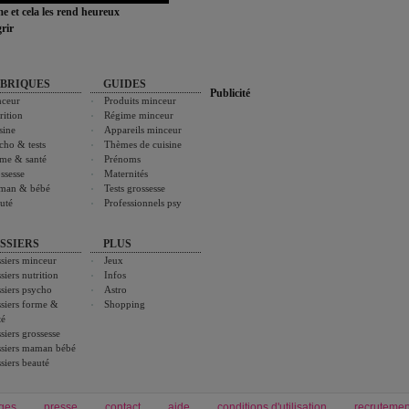
ime et cela les rend heureux
rir
BRIQUES
GUIDES
Publicité
ceur
Produits minceur
rition
Régime minceur
sine
Appareils minceur
cho & tests
Thèmes de cuisine
me & santé
Prénoms
ssesse
Maternités
man & bébé
Tests grossesse
uté
Professionnels psy
SSIERS
PLUS
siers minceur
Jeux
siers nutrition
Infos
siers psycho
Astro
siers forme &
Shopping
té
siers grossesse
siers maman bébé
siers beauté
ges
presse
contact
aide
conditions d'utilisation
recrutemen