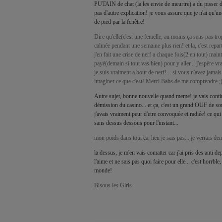
PUTAIN de chat (la les envie de meurtre) a du pisser de
pas d'autre explication! je vous assure que je n'ai qu'u
de pied par la fenêtre!
Dire qu'elle(c'est une femelle, au moins ça sens pas trop,
calmée pendant une semaine plus rien! et la, c'est reparti
j'en fait une crise de nerf a chaque fois(2 en tout) mainte
payé(demain si tout vas bien) pour y aller... j'espère v
je suis vraiment a bout de nerf!... si vous n'avez jama
imaginer ce que c'est! Merci Babs de me comprendre ;
Autre sujet, bonne nouvelle quand meme! je vais cont
démission du casino... et ça, c'est un grand OUF de soul
j'avais vraiment peur d'etre convoquée et radiée! ce qui 
sans dessus dessous pour l'instant...
mon poids dans tout ça, heu je sais pas... je verrais de
la dessus, je m'en vais comatter car j'ai pris des anti d
l'aime et ne sais pas quoi faire pour elle... c'est horrble
monde!
Bisous les Girls