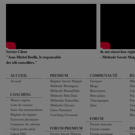
Service Client
ils ont réussi leur rég
"Jean-Michel Berille, le responsable
- Méthode Savoir Maig
des télé-conseillers."
ACCUEIL
PREMIUM
COMMUNAUTÉ
RU
Accueil
Régime Savoir Maigrir
Groupes
Min
Méthode Montignac
Blogs
Nut
Méthode MentalSlim
Rencontres
Cui
COACHING
Méthode Slim Data
Bons plans
Psy
Menus régime
Méthodes Naturelles
Témoignages
For
Liste de courses
Méthode Chrono-
Quiz
Gro
Suivi des mensurations
Géno-Nutrition
Ma
Réglette de régime
Coaching Grossesse
Bea
FORUM
Exercices physiques
Compteur de calories
Forum minceur
FORUM PREMIUM
DO
Calcul poids idéal
Forum cuisine
Calcul IMC
Forum Savoir Maigrir
Forum grossesse
Dos