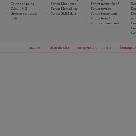
Courbe de poids
Forum Montignac
Forum maman bébé
Dos
Calcul IMG
Forum MentalSlim
Forum psycho
Dos
Grossesse mois par
Forum SLIM data
Forum forme santé
Dos
mois
Forum beauté
san
Forum communauté
Dos
Dos
Dos
accueil
plan du site
envoyer à une amie
témoigna
Forum minceur
Forum cuisine
Commencer un régime
boissons, vins et cocktails
Alimentation équilibrée et nutrition
astuces et bons plans
Minceur
Recette cuisine
exercices physiques
recette facile
produits minceur
Recette poulet
Tags
:
ventre plat
|
maigrir des fesses
|
abdominaux
|
régime américain
|
régime mayo
|
Découvrez aussi
:
exercices abdominaux
|
recette wok
|
ANXA Partenaires
:
Recette
de cuisine |
Recette cuisine
|