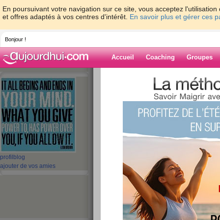
En poursuivant votre navigation sur ce site, vous acceptez l'utilisati
et offres adaptés à vos centres d'intérêt.
En savoir plus et gérer ces 
Bonjour !
Accueil
Coaching
Groupes
Accueil
>
espaces
>
vanile
> Pfff...
Blog de vanile
aide blog
Pfff...
publié le 23/10/2008 à 21:28
profil
blog
ajouter de vos amies
coucou... grosse déprime, passagère comme d'hab!... excusé moi 
temps! et ma fois c'est bien domage... histoire d'en rajouter hier
des chips) celles qui ne l'on pas encore vu, c'est tout simplement
levée tout aussi déprimée!...
je crois que la fin des vacances ne me vas pas du tout ou pluto