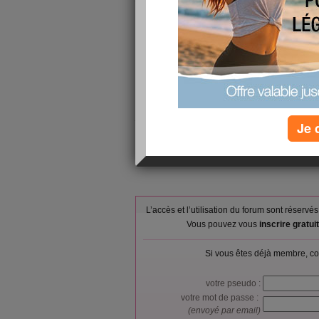
dinguuue!... car purée, qu'est ce que j'ai pas envie d'y retourne
point je veux plus y allé
en bref, je déprime(oui, je me répète) donc je bouffe de tout et n'
viscieux > manque affectif > bouffe > dégout > etc... on connait 
des gens qui rêveraient ne fus que d'avoir un boulot, que je dois
non plus que l'approche de Noël m'angoise énormément! c'est une 
soir là!...
je passerai vous lire mais je suis pas assé positive pour laisser d
Je 
L’accès et l’utilisation du forum sont réser
Vous pouvez vous
inscrire gratu
Si vous êtes déjà membre, co
votre pseudo :
votre mot de passe :
(envoyé par email)