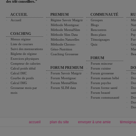
des télé-conseillers."
ACCUEIL
PREMIUM
COMMUNAUTÉ
RU
Accueil
Régime Savoir Maigrir
Groupes
Min
Méthode Montignac
Blogs
Nut
Méthode MentalSlim
Rencontres
Cui
COACHING
Méthode Slim Data
Bons plans
Psy
Menus régime
Méthodes Naturelles
Témoignages
For
Liste de courses
Méthode Chrono-
Quiz
Gro
Suivi des mensurations
Géno-Nutrition
Ma
Réglette de régime
Coaching Grossesse
Bea
FORUM
Exercices physiques
Compteur de calories
Forum minceur
FORUM PREMIUM
DO
Calcul poids idéal
Forum cuisine
Calcul IMC
Forum Savoir Maigrir
Forum grossesse
Dos
Courbe de poids
Forum Montignac
Forum maman bébé
Dos
Calcul IMG
Forum MentalSlim
Forum psycho
Dos
Grossesse mois par
Forum SLIM data
Forum forme santé
Dos
mois
Forum beauté
san
Forum communauté
Dos
Dos
Dos
accueil
plan du site
envoyer à une amie
témoigna
Forum minceur
Forum cuisine