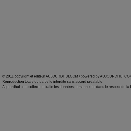
Commencer un régime
boissons, vins et cocktails
Alimentation équilibrée et nutrition
astuces et bons plans
Minceur
Recette cuisine
exercices physiques
recette facile
produits minceur
Recette poulet
Tags
:
ventre plat
|
maigrir des fesses
|
abdominaux
|
régime américain
|
régime mayo
|
Découvrez aussi
:
exercices abdominaux
|
recette wok
|
ANXA Partenaires
:
Recette
de cuisine |
Recette cuisine
|
© 2011 copyright et éditeur AUJOURDHUI.COM / powered by AUJOURDHUI.CO
Reproduction totale ou partielle interdite sans accord préalable.
Aujourdhui.com collecte et traite les données personnelles dans le respect de la 