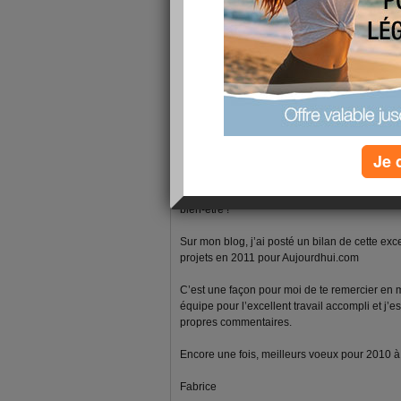
1 - 1 de 1
«
‹ Préc.
1
Suiv. ›
»
fabrice-boutain
publié le 18/01/2011 à 08:13
Je 
Bonjour valou2301
Je te souhaite une excellente année 2011, pl
bien-être !
Sur mon blog, j’ai posté un bilan de cette ex
projets en 2011 pour Aujourdhui.com
C’est une façon pour moi de te remercier en
équipe pour l’excellent travail accompli et j’e
propres commentaires.
Encore une fois, meilleurs voeux pour 2010 à to
Fabrice