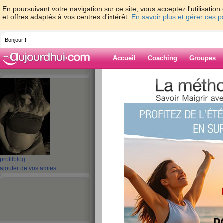
En poursuivant votre navigation sur ce site, vous acceptez l'utilisati
et offres adaptés à vos centres d'intérêt.
En savoir plus et gérer ces 
Bonjour !
Accueil
Coaching
Groupes
Accueil
>
espaces
>
valou2301
> Je m’ap
Blog de valou2
aide blog
Je m’appelle Valér
publié le 05/08/2010 à 07:46
profil
blog
ajouter de vos amies
Je m’appelle...