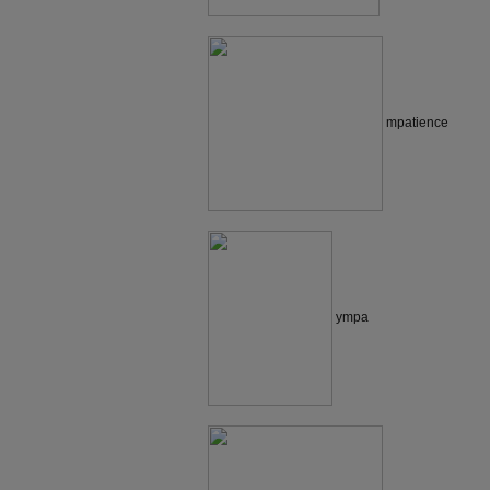
mpatience
ympa