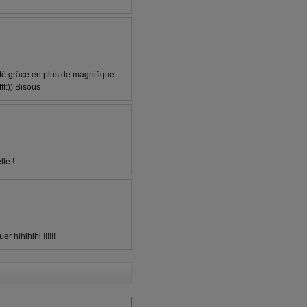
té grâce en plus de magnifique
fff:)) Bisous
le !
r hihihihi !!!!!!