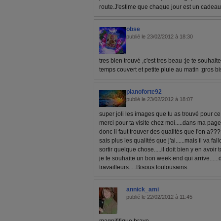
route.J'estime que chaque jour est un cadeau
obse
publié le 23/02/2012 à 18:30
tres bien trouvé ,c'est tres beau :je te souhait
temps couvert et petite pluie au matin ;gros b
pianoforte92
publié le 23/02/2012 à 18:07
super joli les images que tu as trouvé pour ce d
merci pour ta visite chez moi.....dans ma page
donc il faut trouver des qualités que l'on a???
sais plus les qualités que j'ai......mais il va fa
sortir quelque chose.....il doit bien y en avoir
je te souhaite un bon week end qui arrive......
travailleurs.....Bisous toulousains.
annick_ami
publié le 22/02/2012 à 11:45