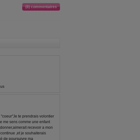
(8) commentaires
ous
 "coeur"Je te prendrais volontier
é.je me sens comme une enfant
p donner,aimerait recevoir a mon
e continue ,et je souhaiterais
nté de poursuivre ma