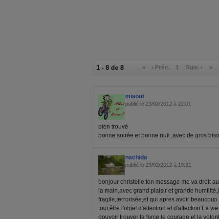
1 - 8 de 8
«
‹ Préc.
1
Suiv. ›
»
miaout
publié le 23/02/2012 à 22:01
bien trouvé
bonne soirée et bonne nuit ,avec de gros bis
nachida
publié le 23/02/2012 à 19:31
bonjour christelle.ton message me va droit au
la main,avec grand plaisir et grande humilit
fragile,terrorisée,et qui apres avoir beaucou
tour,être l'objet d'attention et d'affection.La vi
pouvoir trouver la force,le courage,et la volo