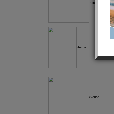
aline
iberne
êveuse