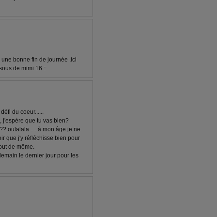
e une bonne fin de journée ,ici
isous de mimi 16 ::
éfi du coeur......
, j'espère que tu vas bien?
?? oulalala......à mon âge je ne
lloir que j'y réfléchisse bien pour
 tout de même.
demain le dernier jour pour les