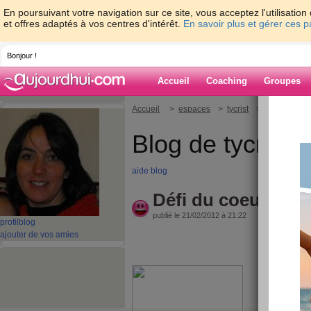
En poursuivant votre navigation sur ce site, vous acceptez l'utilisati
et offres adaptés à vos centres d'intérêt.
En savoir plus et gérer ces 
Bonjour !
Accueil
Coaching
Groupes
Accueil
>
espaces
>
tycrist
> Défi du coe
Blog de tycrist
aide blog
Défi du coeur
publié le 21/02/2012 à 21:22
profil
blog
ajouter de vos amies