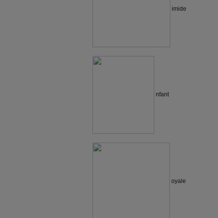
imide
nfant
oyale