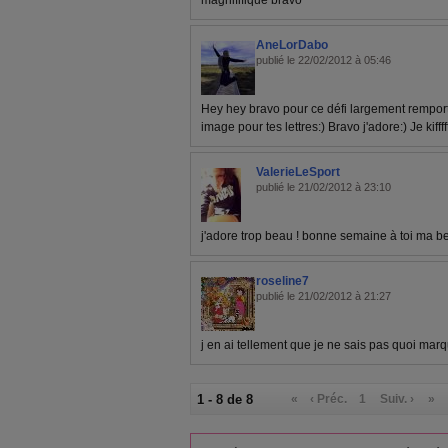
magnififique bravo
AneLorDabo
publié le 22/02/2012 à 05:46
Hey hey bravo pour ce défi largement rempor
image pour tes lettres:) Bravo j'adore:) Je kiffff
ValerieLeSport
publié le 21/02/2012 à 23:10
j'adore trop beau ! bonne semaine à toi ma bel
roseline7
publié le 21/02/2012 à 21:27
j en ai tellement que je ne sais pas quoi marque
1 - 8 de 8
«
‹ Préc.
1
Suiv. ›
»