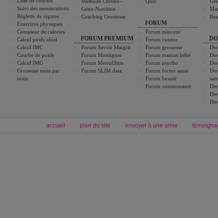
Liste de courses
Méthode Chrono-
Quiz
Gro
Suivi des mensurations
Géno-Nutrition
Ma
Réglette de régime
Coaching Grossesse
Bea
FORUM
Exercices physiques
Compteur de calories
Forum minceur
FORUM PREMIUM
DO
Calcul poids idéal
Forum cuisine
Calcul IMC
Forum Savoir Maigrir
Forum grossesse
Dos
Courbe de poids
Forum Montignac
Forum maman bébé
Dos
Calcul IMG
Forum MentalSlim
Forum psycho
Dos
Grossesse mois par
Forum SLIM data
Forum forme santé
Dos
mois
Forum beauté
san
Forum communauté
Dos
Dos
Dos
accueil
plan du site
envoyer à une amie
témoigna
Forum minceur
Forum cuisine
Commencer un régime
boissons, vins et cocktails
Alimentation équilibrée et nutrition
astuces et bons plans
Minceur
Recette cuisine
exercices physiques
recette facile
produits minceur
Recette poulet