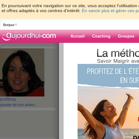
En poursuivant votre navigation sur ce site, vous acceptez l'utilisati
et offres adaptés à vos centres d'intérêt.
En savoir plus et gérer ces 
Bonjour !
Accueil
Coaching
Groupes
Accueil
>
espaces
>
tycrist
> Epilation des
Blog de tycrist
aide blog
Epilation des sour
publié le 15/12/2010 à 18:10
profil
blog
ajouter de vos amies