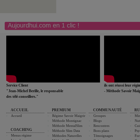
Aujourdhui.com en 1 clic !
Service Client
ils ont réussi leur rég
"Jean-Michel Berille, le responsable
- Méthode Savoir Maig
des télé-conseillers."
ACCUEIL
PREMIUM
COMMUNAUTÉ
RU
Accueil
Régime Savoir Maigrir
Groupes
Min
Méthode Montignac
Blogs
Nut
Méthode MentalSlim
Rencontres
Cui
COACHING
Méthode Slim Data
Bons plans
Psy
Menus régime
Méthodes Naturelles
Témoignages
For