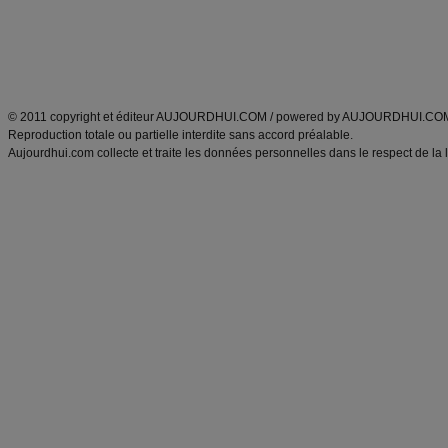
Tags
:
ventre plat
|
maigrir des fesses
|
abdominaux
|
régime américain
|
régime mayo
|
Découvrez aussi
:
exercices abdominaux
|
recette wok
|
ANXA Partenaires
:
Recette
de cuisine |
Recette cuisine
|
© 2011 copyright et éditeur AUJOURDHUI.COM / powered by AUJOURDHUI.CO
Reproduction totale ou partielle interdite sans accord préalable.
Aujourdhui.com collecte et traite les données personnelles dans le respect de la 