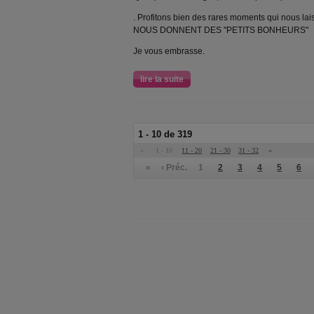
. Profitons bien des rares moments qui nous l
NOUS DONNENT DES "PETITS BONHEURS"
Je vous embrasse.
lire la suite
1 - 10 de 319
«
1 - 10
11 - 20
21 - 30
31 - 32
»
«
‹ Préc.
1
2
3
4
5
6