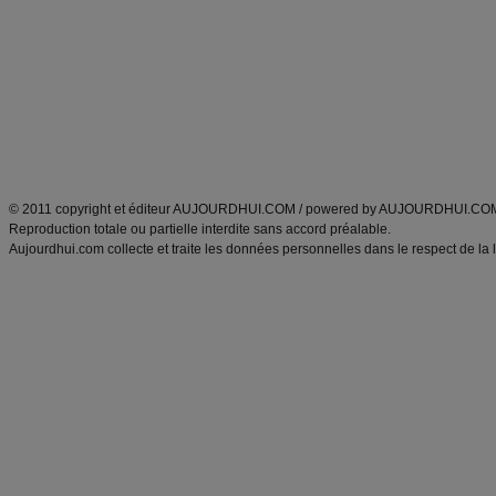
Minceur
Recette cuisine
exercices physiques
recette facile
produits minceur
Recette poulet
Tags
:
ventre plat
|
maigrir des fesses
|
abdominaux
|
régime américain
|
régime mayo
|
Découvrez aussi
:
exercices abdominaux
|
recette wok
|
ANXA Partenaires
:
Recette
de cuisine |
Recette cuisine
|
© 2011 copyright et éditeur AUJOURDHUI.COM / powered by AUJOURDHUI.CO
Reproduction totale ou partielle interdite sans accord préalable.
Aujourdhui.com collecte et traite les données personnelles dans le respect de la 