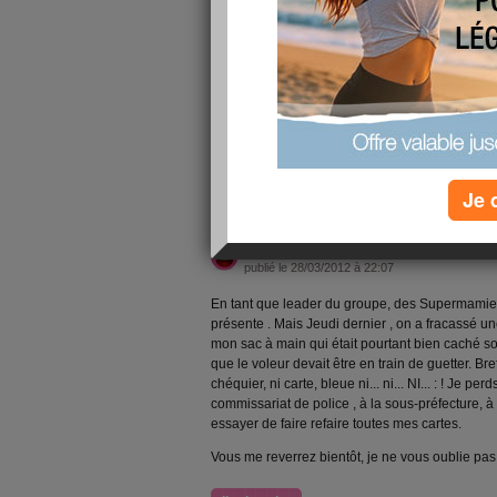
publié le 22/05/2013 à 22:58
Ne mettez plus de commentaires sur mon blog , je
Vous ne pourrez me contacter que dans le gr
par M.P.
Bises à toutes
lire la suite
Je 
Je viens m'excuse
publié le 28/03/2012 à 22:07
En tant que leader du groupe, des Supermamies
présente . Mais Jeudi dernier , on a fracassé un
mon sac à main qui était pourtant bien caché sou
que le voleur devait être en train de guetter. Bref
chéquier, ni carte, bleue ni... ni... NI... : ! Je 
commissariat de police , à la sous-préfecture, à
essayer de faire refaire toutes mes cartes.
Vous me reverrez bientôt, je ne vous oublie pas