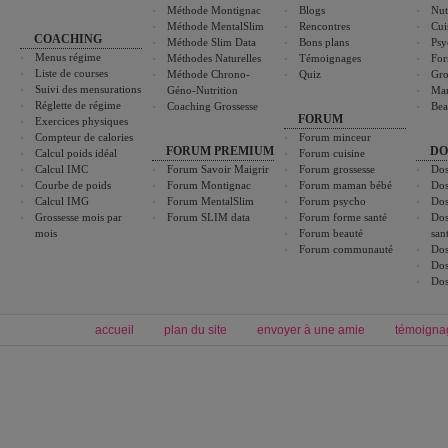
Méthode Montignac
Blogs
Nut
Méthode MentalSlim
Rencontres
Cui
COACHING
Méthode Slim Data
Bons plans
Psy
Menus régime
Méthodes Naturelles
Témoignages
For
Liste de courses
Méthode Chrono-
Quiz
Gro
Suivi des mensurations
Géno-Nutrition
Ma
Réglette de régime
Coaching Grossesse
Bea
FORUM
Exercices physiques
Compteur de calories
Forum minceur
FORUM PREMIUM
DO
Calcul poids idéal
Forum cuisine
Calcul IMC
Forum Savoir Maigrir
Forum grossesse
Dos
Courbe de poids
Forum Montignac
Forum maman bébé
Dos
Calcul IMG
Forum MentalSlim
Forum psycho
Dos
Grossesse mois par
Forum SLIM data
Forum forme santé
Dos
mois
Forum beauté
san
Forum communauté
Dos
Dos
Dos
accueil
plan du site
envoyer à une amie
témoigna
Forum minceur
Forum cuisine
Commencer un régime
boissons, vins et cocktails
Alimentation équilibrée et nutrition
astuces et bons plans