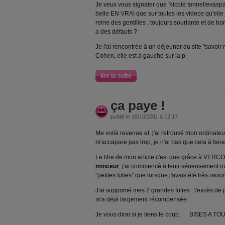
Je veux vous signaler que Nicole tonnellevaspa
belle EN VRAI que sur toutes les videos qu'elle 
reine des gentilles , toujours souriante et de 
a des défauts ?
Je l'ai rencontrée à un déjeuner du site "savoir
Cohen, elle est à gauche sur la p
lire la suite
ça paye !
publié le 18/10/2011 à 12:17
Me voilà revenue et j'ai retrouvé mon ordinateu
m'accapare pas trop, je n'ai pas que cela à faire ! 
Le titre de mon article c'est que grâce à VERC
minceur
, j'ai commencé à tenir sérieusement 
"petites folies" que lorsque j'avais été très
raiso
J'ai supprimé mes 2 grandes folies : l'excès de p
m'a déjà largement récompensée.
Je vous dirai si je tiens le coup. BISES A T