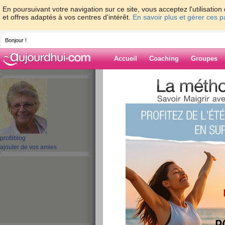
En poursuivant votre navigation sur ce site, vous acceptez l'utilisati
et offres adaptés à vos centres d'intérêt.
En savoir plus et gérer ces 
Bonjour !
Accueil
Coaching
Groupes
Accueil
>
espaces
>
turquoise
Blog de turquoi
aide blog
profil
blog
ajouter de vos amies
1 - 10 de 319
«
1 - 10
11 - 20
21 - 30
31 - 32
»
«
‹ Préc.
1
2
3
4
5
6
Pause de mon blo
durée indéterminé