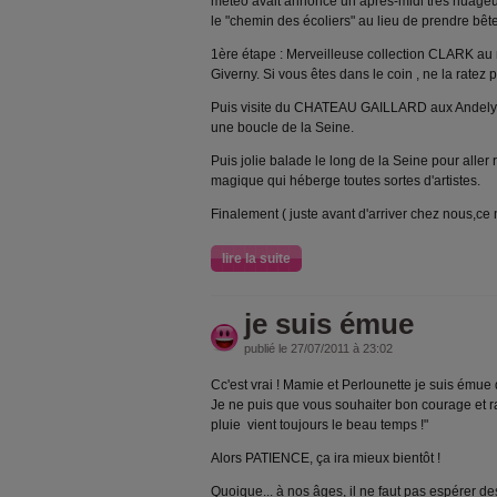
météo avait annoncé un après-midi très nuageux
le "chemin des écoliers" au lieu de prendre bêt
1ère étape : Merveilleuse collection CLARK a
Giverny. Si vous êtes dans le coin , ne la ratez 
Puis visite du CHATEAU GAILLARD aux Andelys 
une boucle de la Seine.
Puis jolie balade le long de la Seine pour alle
magique qui héberge toutes sortes d'artistes.
Finalement ( juste avant d'arriver chez nous,ce n
lire la suite
je suis émue
publié le 27/07/2011 à 23:02
Cc'est vrai ! Mamie et Perlounette je suis émue d
Je ne puis que vous souhaiter bon courage et r
pluie vient toujours le beau temps !"
Alors PATIENCE, ça ira mieux bientôt !
Quoique... à nos âges, il ne faut pas espérer des 