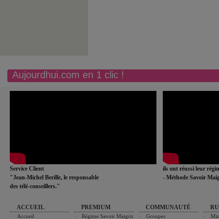
Aujourdhui.com en 1 clic !
Service Client
ils ont réussi leur rég
"Jean-Michel Berille, le responsable
- Méthode Savoir Maig
des télé-conseillers."
ACCUEIL
PREMIUM
COMMUNAUTÉ
RU
Accueil
Régime Savoir Maigrir
Groupes
Min