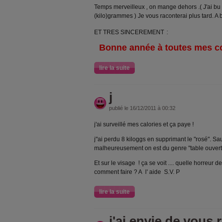
Temps merveilleux , on mange dehors .( J'ai b
(kilo)grammes ) Je vous raconterai plus tard. A 
ET TRES SINCEREMENT
:
Bonne année à toutes mes c
lire la suite
j
publié le 16/12/2011 à 00:32
j'ai surveillé mes calories et ça paye !
j"ai perdu 8 kiloggs en supprimant le "rosé". Sauf
malheureusement on est du genre "table ouverte" 
Et sur le visage ! ça se voit .... quelle horreur d
comment faire ? A l' aide S.V. P
lire la suite
j'ai envie de vous 