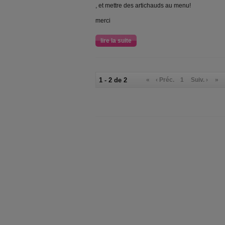
, et mettre des artichauds au menu!
merci
lire la suite
1 - 2 de 2
«
‹ Préc.
1
Suiv. ›
»