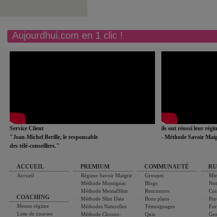
Aujourdhui.com en 1 clic !
Service Client
ils ont réussi leur rég
"Jean-Michel Berille, le responsable
- Méthode Savoir Maig
des télé-conseillers."
ACCUEIL
PREMIUM
COMMUNAUTÉ
RU
Accueil
Régime Savoir Maigrir
Groupes
Min
Méthode Montignac
Blogs
Nut
Méthode MentalSlim
Rencontres
Cui
COACHING
Méthode Slim Data
Bons plans
Psy
Menus régime
Méthodes Naturelles
Témoignages
For
Liste de courses
Méthode Chrono-
Quiz
Gro