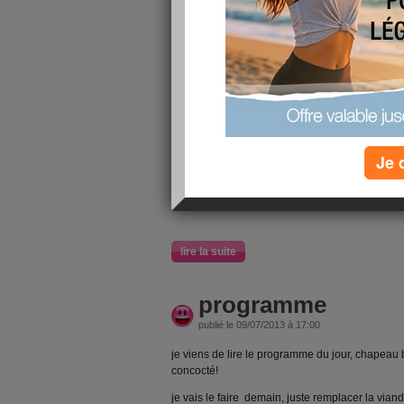
Je viens j
relaxer 2 
aujourdhu
vous ?
Je 
lire la suite
programme
publié le 09/07/2013 à 17:00
je viens de lire le programme du jour, chapeau b
concocté!
je vais le faire demain, juste remplacer la via