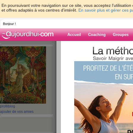
En poursuivant votre navigation sur ce site, vous acceptez l'utilisati
et offres adaptés à vos centres d'intérêt.
En savoir plus et gérer ces 
Bonjour !
Accueil
Coaching
Groupes
Accueil
>
espaces
>
truculabonbon
Blog de trucula
aide blog
1 - 2 de 2
«
‹ Préc.
1
Suiv. ›
»
Je viens juste de m
profil
blog
ajouter de vos amies
minutes sur aujou
vous ?
publié le 11/07/2013 à 00:02