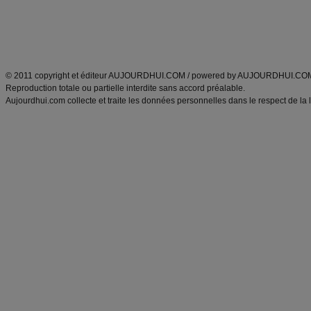
Tags
:
ventre plat
|
maigrir des fesses
|
abdominaux
|
régime américain
|
régime mayo
|
Découvrez aussi
:
exercices abdominaux
|
recette wok
|
ANXA Partenaires
:
Recette
de cuisine |
Recette cuisine
|
© 2011 copyright et éditeur AUJOURDHUI.COM / powered by AUJOURDHUI.CO
Reproduction totale ou partielle interdite sans accord préalable.
Aujourdhui.com collecte et traite les données personnelles dans le respect de la 