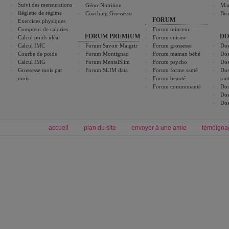
Suivi des mensurations
Géno-Nutrition
Ma
Réglette de régime
Coaching Grossesse
Bea
FORUM
Exercices physiques
Compteur de calories
Forum minceur
FORUM PREMIUM
DO
Calcul poids idéal
Forum cuisine
Calcul IMC
Forum Savoir Maigrir
Forum grossesse
Dos
Courbe de poids
Forum Montignac
Forum maman bébé
Dos
Calcul IMG
Forum MentalSlim
Forum psycho
Dos
Grossesse mois par
Forum SLIM data
Forum forme santé
Dos
mois
Forum beauté
san
Forum communauté
Dos
Dos
Dos
accueil
plan du site
envoyer à une amie
témoigna
Forum minceur
Forum cuisine
Commencer un régime
boissons, vins et cocktails
Alimentation équilibrée et nutrition
astuces et bons plans
Minceur
Recette cuisine
exercices physiques
recette facile
produits minceur
Recette poulet