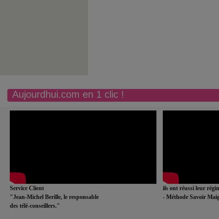
Aujourdhui.com en 1 clic !
Service Client
ils ont réussi leur rég
"Jean-Michel Berille, le responsable
- Méthode Savoir Maig
des télé-conseillers."