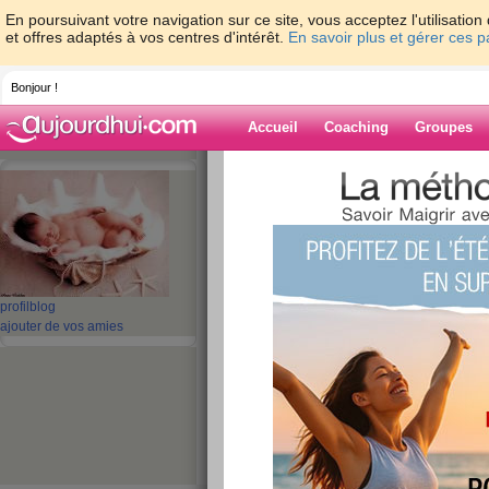
En poursuivant votre navigation sur ce site, vous acceptez l'utilisati
et offres adaptés à vos centres d'intérêt.
En savoir plus et gérer ces 
Bonjour !
Accueil
Coaching
Groupes
Accueil
>
espaces
>
toubaboumousso
Blog de touba
aide blog
profil
blog
Ce membre n'a pas encore écrit d'article blog.
ajouter de vos amies