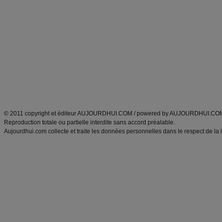
Minceur
Recette cuisine
exercices physiques
recette facile
produits minceur
Recette poulet
Tags
:
ventre plat
|
maigrir des fesses
|
abdominaux
|
régime américain
|
régime mayo
|
Découvrez aussi
:
exercices abdominaux
|
recette wok
|
ANXA Partenaires
:
Recette
de cuisine |
Recette cuisine
|
© 2011 copyright et éditeur AUJOURDHUI.COM / powered by AUJOURDHUI.CO
Reproduction totale ou partielle interdite sans accord préalable.
Aujourdhui.com collecte et traite les données personnelles dans le respect de la 