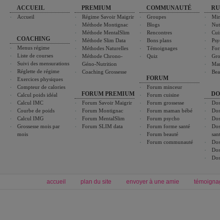
ACCUEIL
PREMIUM
COMMUNAUTÉ
RU
Accueil
Régime Savoir Maigrir
Groupes
Min
Méthode Montignac
Blogs
Nut
Méthode MentalSlim
Rencontres
Cui
COACHING
Méthode Slim Data
Bons plans
Psy
Menus régime
Méthodes Naturelles
Témoignages
For
Liste de courses
Méthode Chrono-
Quiz
Gro
Suivi des mensurations
Géno-Nutrition
Ma
Réglette de régime
Coaching Grossesse
Bea
FORUM
Exercices physiques
Compteur de calories
Forum minceur
FORUM PREMIUM
DO
Calcul poids idéal
Forum cuisine
Calcul IMC
Forum Savoir Maigrir
Forum grossesse
Dos
Courbe de poids
Forum Montignac
Forum maman bébé
Dos
Calcul IMG
Forum MentalSlim
Forum psycho
Dos
Grossesse mois par
Forum SLIM data
Forum forme santé
Dos
mois
Forum beauté
san
Forum communauté
Dos
Dos
Dos
accueil
plan du site
envoyer à une amie
témoigna
Forum minceur
Forum cuisine
Commencer un régime
boissons, vins et cocktails
Alimentation équilibrée et nutrition
astuces et bons plans