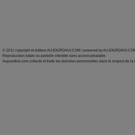
exercices physiques
recette facile
produits minceur
Recette poulet
Tags
:
ventre plat
|
maigrir des fesses
|
abdominaux
|
régime américain
|
régime mayo
|
Découvrez aussi
:
exercices abdominaux
|
recette wok
|
ANXA Partenaires
:
Recette
de cuisine |
Recette cuisine
|
© 2011 copyright et éditeur AUJOURDHUI.COM / powered by AUJOURDHUI.CO
Reproduction totale ou partielle interdite sans accord préalable.
Aujourdhui.com collecte et traite les données personnelles dans le respect de la 