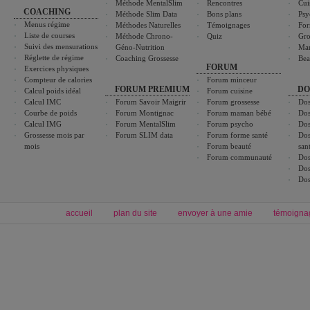
Méthode MentalSlim
Rencontres
Cui
COACHING
Méthode Slim Data
Bons plans
Psy
Menus régime
Méthodes Naturelles
Témoignages
For
Liste de courses
Méthode Chrono-
Quiz
Gro
Suivi des mensurations
Géno-Nutrition
Ma
Réglette de régime
Coaching Grossesse
Bea
FORUM
Exercices physiques
Compteur de calories
Forum minceur
FORUM PREMIUM
DO
Calcul poids idéal
Forum cuisine
Calcul IMC
Forum Savoir Maigrir
Forum grossesse
Dos
Courbe de poids
Forum Montignac
Forum maman bébé
Dos
Calcul IMG
Forum MentalSlim
Forum psycho
Dos
Grossesse mois par
Forum SLIM data
Forum forme santé
Dos
mois
Forum beauté
san
Forum communauté
Dos
Dos
Dos
accueil
plan du site
envoyer à une amie
témoigna
Forum minceur
Forum cuisine
Commencer un régime
boissons, vins et cocktails
Alimentation équilibrée et nutrition
astuces et bons plans
Minceur
Recette cuisine