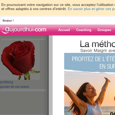
En poursuivant votre navigation sur ce site, vous acceptez l'utilisati
et offres adaptés à vos centres d'intérêt.
En savoir plus et gérer ces 
Bonjour !
Accueil
Coaching
Groupes
Accueil
>
espaces
>
tiva
> Qui est né le 3
Blog de tiva
aide blog
Qui est né le 31 ja
publié le 01/02/2011 à 14:45
profil
blog
ajouter de vos amies
Merci pour ceux qui seont interressé à réagir,
Si tu es à mes côtés réponds moi,
En outre je me demande s'il y a un problème tec
née le même jour que moi, est ce une mauvaise 