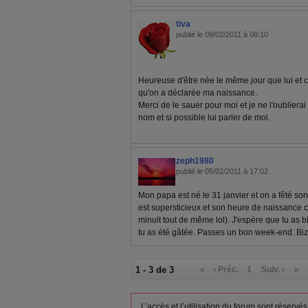
tiva
publié le 09/02/2011 à 08:10
Heureuse d'être née le même jour que lui et 
qu'on a déclarée ma naissance.
Merci de le sauer pour moi et je ne l'oublierai
nom et si possible lui parler de moi.
zeph1980
publié le 05/02/2011 à 17:02
Mon papa est né le 31 janvier et on a fêté son
est supersticieux et son heure de naissance c'
minuit tout de même lol). J'espère que tu as b
tu as été gâtée. Passes un bon week-end. Bi
1 - 3 de 3
«
‹ Préc.
1
Suiv. ›
»
L’accès et l’utilisation du forum sont réser