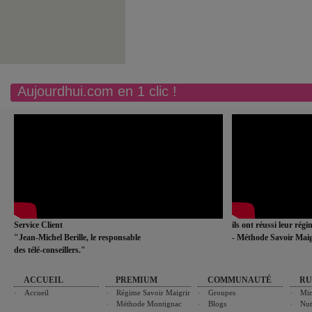
Aujourdhui.com en 1 clic !
Service Client
ils ont réussi leur rég
"Jean-Michel Berille, le responsable
- Méthode Savoir Maig
des télé-conseillers."
ACCUEIL
PREMIUM
COMMUNAUTÉ
RU
Accueil
Régime Savoir Maigrir
Groupes
Min
Méthode Montignac
Blogs
Nut