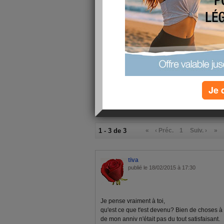
evec nous?
Je vous souhaites beaucoup de bonnes choses 
un groupe.
BISES
Je 
1 - 3 de 3
«
‹ Préc.
1
Suiv. ›
»
tiva
publié le 18/02/2015 à 17:30
Je pense vraiment à toi,
qu'est ce que t'est devenu? Bien de choses à to
de mon anniv n'était pas du tout satisfaisant.