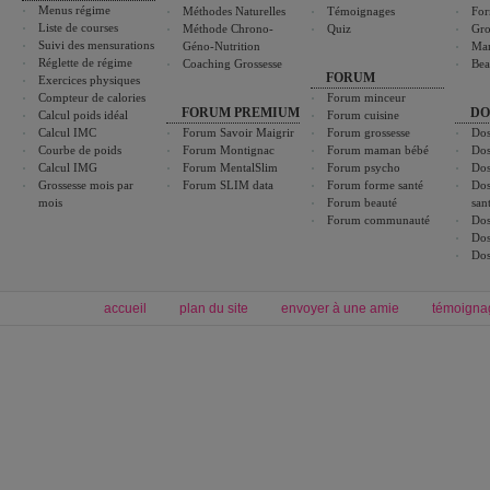
Menus régime
Méthodes Naturelles
Témoignages
For
Liste de courses
Méthode Chrono-
Quiz
Gro
Suivi des mensurations
Géno-Nutrition
Ma
Réglette de régime
Coaching Grossesse
Bea
FORUM
Exercices physiques
Compteur de calories
Forum minceur
FORUM PREMIUM
DO
Calcul poids idéal
Forum cuisine
Calcul IMC
Forum Savoir Maigrir
Forum grossesse
Dos
Courbe de poids
Forum Montignac
Forum maman bébé
Dos
Calcul IMG
Forum MentalSlim
Forum psycho
Dos
Grossesse mois par
Forum SLIM data
Forum forme santé
Dos
mois
Forum beauté
san
Forum communauté
Dos
Dos
Dos
accueil
plan du site
envoyer à une amie
témoigna
Forum minceur
Forum cuisine
Commencer un régime
boissons, vins et cocktails
Alimentation équilibrée et nutrition
astuces et bons plans
Minceur
Recette cuisine
exercices physiques
recette facile
produits minceur
Recette poulet