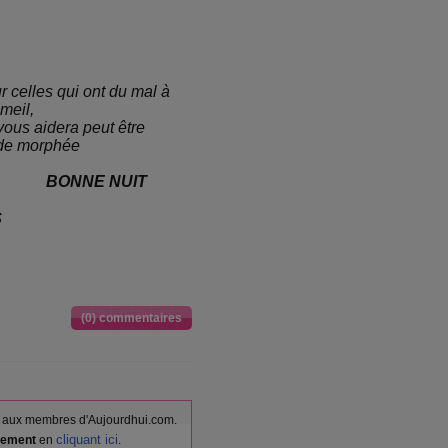
r celles qui ont du mal à
meil,
 vous aidera peut être
 de morphée
BONNE NUIT
S
(0) commentaires
vés aux membres d'Aujourdhui.com.
cliquant ici
itement
en
.