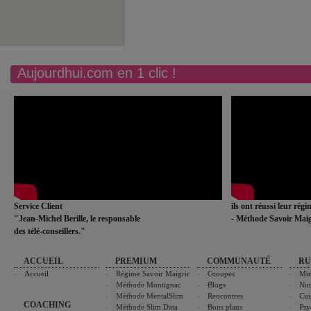
Aujourdhui.com en 1 clic !
Service Client
ils ont réussi leur rég
"Jean-Michel Berille, le responsable
- Méthode Savoir Maig
des télé-conseillers."
ACCUEIL
PREMIUM
COMMUNAUTÉ
RU
Accueil
Régime Savoir Maigrir
Groupes
Min
Méthode Montignac
Blogs
Nut
Méthode MentalSlim
Rencontres
Cui
COACHING
Méthode Slim Data
Bons plans
Psy