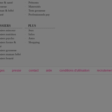
me & santé
Prénoms
ssesse
Maternités
man & bébé
Tests grossesse
uté
Professionnels psy
SSIERS
PLUS
siers minceur
Jeux
siers nutrition
Infos
siers psycho
Astro
siers forme &
Shopping
té
siers grossesse
siers maman bébé
siers beauté
ges
presse
contact
aide
conditions d'utilisation
recrutemen
Forum grossesse et bébé
Forum psychologie
envie de bébé et de devenir maman
développement personnel et spiritua
accouchement et naissance de bébé
couple et sexualité
Grossesse et femme enceinte
Psychologie
symptome grossesse
intelligence et test de qi
calendrier de grossesse
test qi