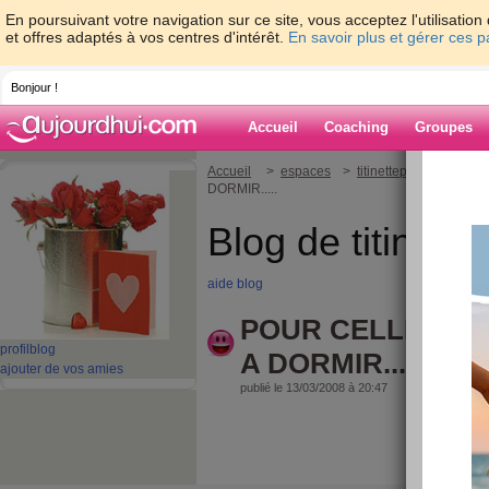
En poursuivant votre navigation sur ce site, vous acceptez l'utilisati
et offres adaptés à vos centres d'intérêt.
En savoir plus et gérer ces 
Bonjour !
Accueil
Coaching
Groupes
Accueil
>
espaces
>
titinettep
> POUR CE
DORMIR.....
Blog de titinette
aide blog
POUR CELLES QU
profil
blog
A DORMIR.....
ajouter de vos amies
publié le 13/03/2008 à 20:47