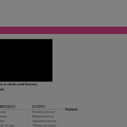
ime et cela les rend heureux
rir
BRIQUES
GUIDES
Publicité
ceur
Produits minceur
rition
Régime minceur
sine
Appareils minceur
cho & tests
Thèmes de cuisine