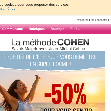
on de cookies pour vous proposer des services
paramètres.
M'inscrire
|
Me connecter
|
?
Communauté
Rubriques
Boutique
Plus...
LLES QUI ONT DU MAL A
p
I ONT DU MAL
ARCHIVES