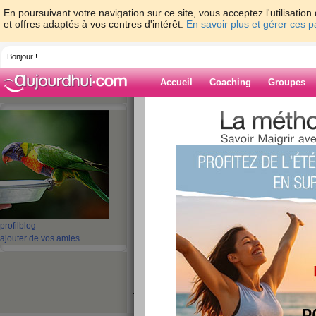
En poursuivant votre navigation sur ce site, vous acceptez l'utilisati
et offres adaptés à vos centres d'intérêt.
En savoir plus et gérer ces 
Bonjour !
Accueil
Coaching
Groupes
Accueil
>
espaces
>
titine91200
> bonjou
Blog de titine9
aide blog
bonjourd
publié le 11/01/2010 à 08:30
profil
blog
ajouter de vos amies
bonjourd a toute sa fais longtemp qu
connecter car panne ordinnateut.
je souhaite ent trés bonne année 2010 et sur
sa est je c'est la datte pour mon operation je m