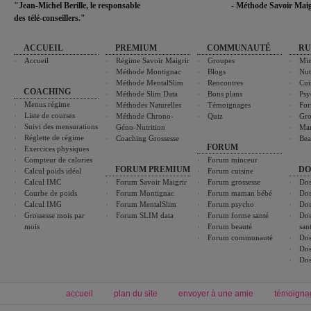
"Jean-Michel Berille, le responsable
- Méthode Savoir Maig
des télé-conseillers."
ACCUEIL
PREMIUM
COMMUNAUTÉ
RU
Accueil
Régime Savoir Maigrir
Groupes
Min
Méthode Montignac
Blogs
Nut
Méthode MentalSlim
Rencontres
Cui
COACHING
Méthode Slim Data
Bons plans
Psy
Menus régime
Méthodes Naturelles
Témoignages
For
Liste de courses
Méthode Chrono-
Quiz
Gro
Suivi des mensurations
Géno-Nutrition
Ma
Réglette de régime
Coaching Grossesse
Bea
FORUM
Exercices physiques
Compteur de calories
Forum minceur
FORUM PREMIUM
DO
Calcul poids idéal
Forum cuisine
Calcul IMC
Forum Savoir Maigrir
Forum grossesse
Dos
Courbe de poids
Forum Montignac
Forum maman bébé
Dos
Calcul IMG
Forum MentalSlim
Forum psycho
Dos
Grossesse mois par
Forum SLIM data
Forum forme santé
Dos
mois
Forum beauté
san
Forum communauté
Dos
Dos
Dos
accueil
plan du site
envoyer à une amie
témoigna