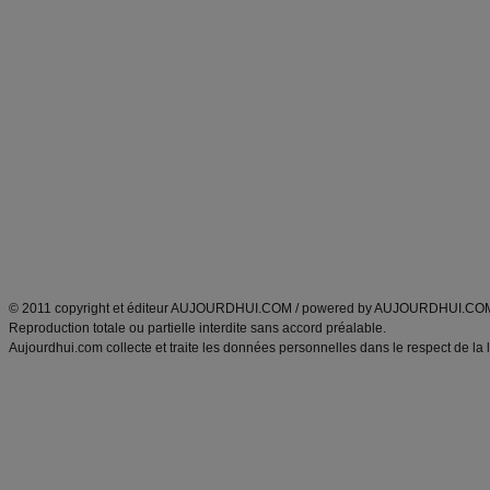
Forum minceur
Forum cuisine
Commencer un régime
boissons, vins et cocktails
Alimentation équilibrée et nutrition
astuces et bons plans
Minceur
Recette cuisine
exercices physiques
recette facile
produits minceur
Recette poulet
Tags
:
ventre plat
|
maigrir des fesses
|
abdominaux
|
régime américain
|
régime mayo
|
Découvrez aussi
:
exercices abdominaux
|
recette wok
|
ANXA Partenaires
:
Recette
de cuisine |
Recette cuisine
|
© 2011 copyright et éditeur AUJOURDHUI.COM / powered by AUJOURDHUI.CO
Reproduction totale ou partielle interdite sans accord préalable.
Aujourdhui.com collecte et traite les données personnelles dans le respect de la 