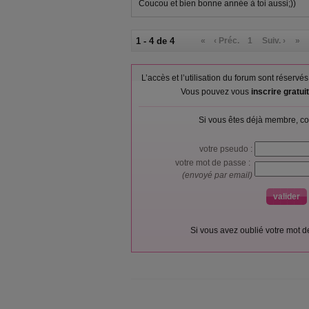
Coucou et bien bonne année à toi aussi;))
1 - 4 de 4
«
‹ Préc.
1
Suiv. ›
»
L’accès et l’utilisation du forum sont réser
Vous pouvez vous
inscrire gratu
Si vous êtes déjà membre, co
votre pseudo :
votre mot de passe :
(envoyé par email)
Si vous avez oublié votre mot 