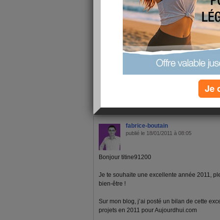
encore bonne année
Je 
1 - 4 de 4
«
‹ Préc.
1
Suiv. ›
»
fabrice-boutain
publié le 18/01/2011 à 08:05
Bonjour titine91200
Je te souhaite une excellente année 2011, pl
bien-être !
Sur mon blog, j’ai posté un bilan de cette ex
projets en 2011 pour Aujourdhui.com