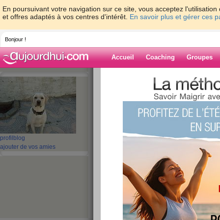
En poursuivant votre navigation sur ce site, vous acceptez l'utilisati
et offres adaptés à vos centres d'intérêt.
En savoir plus et gérer ces 
Bonjour !
Accueil
Coaching
Groupes
Accueil
>
espaces
>
titiaf59
> 1 vieille mu
Blog de titiaf59
aide blog
1 vieille musik ke 
profil
blog
ajouter de vos amies
sincere
publié le 15/06/2008 à 18:33