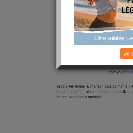
Je 
Teri Moise - Je se
envoyé par
slz
ici voici teri moise la chanson date do moins 7 
franchemen lé parole son tro bel, bel musik kun
bel preuve damour bravo !!!!