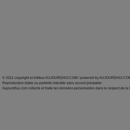
Forum minceur
Forum cuisine
Commencer un régime
boissons, vins et cocktails
Alimentation équilibrée et nutrition
astuces et bons plans
Minceur
Recette cuisine
exercices physiques
recette facile
produits minceur
Recette poulet
Tags
:
ventre plat
|
maigrir des fesses
|
abdominaux
|
régime américain
|
régime mayo
|
Découvrez aussi
:
exercices abdominaux
|
recette wok
|
ANXA Partenaires
:
Recette
de cuisine |
Recette cuisine
|
© 2011 copyright et éditeur AUJOURDHUI.COM / powered by AUJOURDHUI.CO
Reproduction totale ou partielle interdite sans accord préalable.
Aujourdhui.com collecte et traite les données personnelles dans le respect de la 