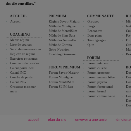
des télé-conseillers."
ACCUEIL
PREMIUM
COMMUNAUTÉ
RU
Accueil
Régime Savoir Maigrir
Groupes
Min
Méthode Montignac
Blogs
Nut
Méthode MentalSlim
Rencontres
Cui
COACHING
Méthode Slim Data
Bons plans
Psy
Menus régime
Méthodes Naturelles
Témoignages
For
Liste de courses
Méthode Chrono-
Quiz
Gro
Suivi des mensurations
Géno-Nutrition
Ma
Réglette de régime
Coaching Grossesse
Bea
FORUM
Exercices physiques
Compteur de calories
Forum minceur
FORUM PREMIUM
DO
Calcul poids idéal
Forum cuisine
Calcul IMC
Forum Savoir Maigrir
Forum grossesse
Dos
Courbe de poids
Forum Montignac
Forum maman bébé
Dos
Calcul IMG
Forum MentalSlim
Forum psycho
Dos
Grossesse mois par
Forum SLIM data
Forum forme santé
Dos
mois
Forum beauté
san
Forum communauté
Dos
Dos
Dos
accueil
plan du site
envoyer à une amie
témoigna