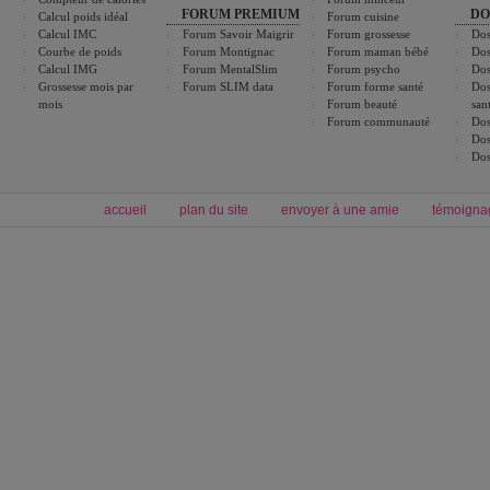
FORUM PREMIUM
DO
Calcul poids idéal
Forum cuisine
Calcul IMC
Forum Savoir Maigrir
Forum grossesse
Dos
Courbe de poids
Forum Montignac
Forum maman bébé
Dos
Calcul IMG
Forum MentalSlim
Forum psycho
Dos
Grossesse mois par
Forum SLIM data
Forum forme santé
Dos
mois
Forum beauté
san
Forum communauté
Dos
Dos
Dos
accueil
plan du site
envoyer à une amie
témoigna
Forum minceur
Forum cuisine
Commencer un régime
boissons, vins et cocktails
Alimentation équilibrée et nutrition
astuces et bons plans
Minceur
Recette cuisine
exercices physiques
recette facile
produits minceur
Recette poulet
Tags
:
ventre plat
|
maigrir des fesses
|
abdominaux
|
régime américain
|
régime mayo
|
Découvrez aussi
:
exercices abdominaux
|
recette wok
|