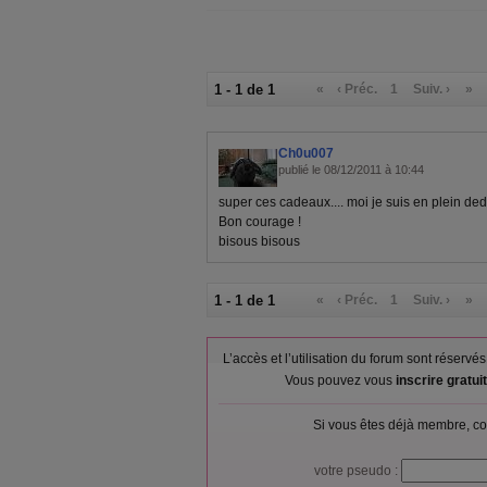
1 - 1 de 1
«
‹ Préc.
1
Suiv. ›
»
Ch0u007
publié le 08/12/2011 à 10:44
super ces cadeaux.... moi je suis en plein ded
Bon courage !
bisous bisous
1 - 1 de 1
«
‹ Préc.
1
Suiv. ›
»
L’accès et l’utilisation du forum sont réser
Vous pouvez vous
inscrire gratu
Si vous êtes déjà membre, co
votre pseudo :