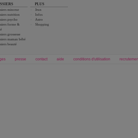
SSIERS
PLUS
siers minceur
Jeux
siers nutrition
Infos
siers psycho
Astro
siers forme &
Shopping
té
siers grossesse
siers maman bébé
siers beauté
ges
presse
contact
aide
conditions d'utilisation
recrutemen
Forum grossesse et bébé
Forum psychologie
envie de bébé et de devenir maman
développement personnel et spiritua
accouchement et naissance de bébé
couple et sexualité
Grossesse et femme enceinte
Psychologie
symptome grossesse
intelligence et test de qi
calendrier de grossesse
test qi
régime protéiné
|
maigrir du ventre
|