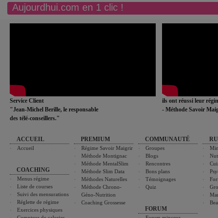
Aujourdhui.com en 1 clic !
Service Client
ils ont réussi leur rég
"Jean-Michel Berille, le responsable
- Méthode Savoir Maig
des télé-conseillers."
ACCUEIL
PREMIUM
COMMUNAUTÉ
RU
Accueil
Régime Savoir Maigrir
Groupes
Min
Méthode Montignac
Blogs
Nut
Méthode MentalSlim
Rencontres
Cui
COACHING
Méthode Slim Data
Bons plans
Psy
Menus régime
Méthodes Naturelles
Témoignages
For
Liste de courses
Méthode Chrono-
Quiz
Gro
Suivi des mensurations
Géno-Nutrition
Ma
Réglette de régime
Coaching Grossesse
Bea
FORUM
Exercices physiques
Compteur de calories
Forum minceur